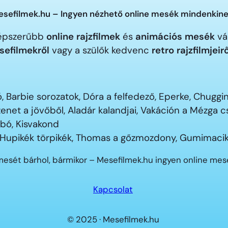
sefilmek.hu – Ingyen nézhető online mesék mindenkine
gnépszerűbb
online rajzfilmek
és
animációs mesék
vár
sefilmekről
vagy a szülők kedvenc
retro rajzfilmjeir
 Barbie sorozatok, Dóra a felfedező, Eperke, Chugg
enet a jövőből, Aladár kalandjai, Vakáción a Mézga
ubó, Kisvakond
 Hupikék törpikék, Thomas a gőzmozdony, Gumimacik
mesét bárhol, bármikor – Mesefilmek.hu ingyen online me
Kapcsolat
© 2025 · Mesefilmek.hu