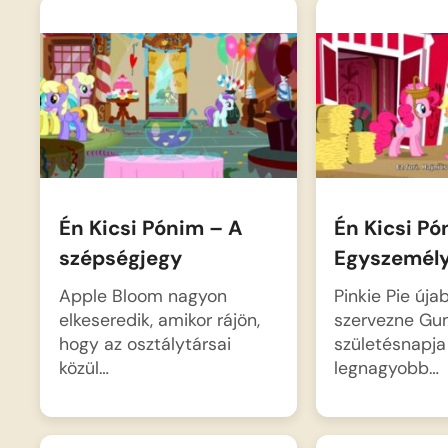
Én Kicsi Pónim – A
Én Kicsi Pó
szépségjegy
Egyszemély
Apple Bloom nagyon
Pinkie Pie úja
elkeseredik, amikor rájön,
szervezne G
hogy az osztálytársai
születésnapja
közül…
legnagyobb…