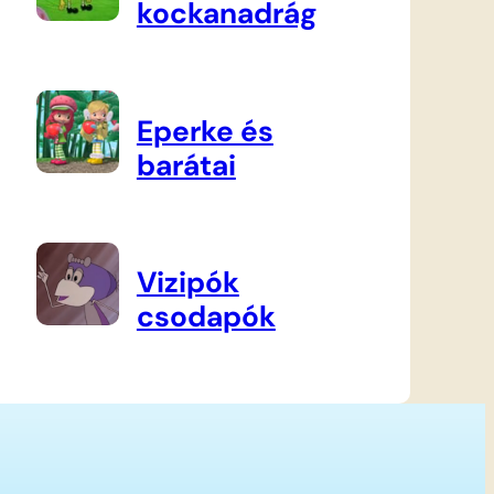
kockanadrág
Eperke és
barátai
Vizipók
csodapók