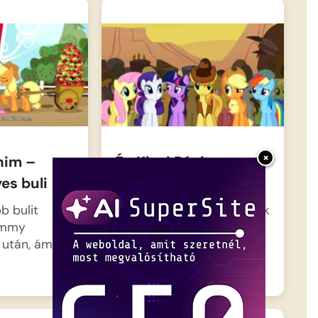
×
nim –
Én Kicsi Pónim –
es buli
Bölényvita
bb bulit
A pónik izgatottan utaznak
ummy
vonattal a vadnyugati
 után, ám
hangulatú Appleloosába,
hogy…