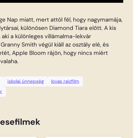
ge Nap miatt, mert attól fél, hogy nagymamája,
ytársai, különösen Diamond Tiara előtt. A kis
 aki a különleges villámalma-lekvár
Granny Smith végül kiáll az osztály elé, és
etét, Apple Bloom rájön, hogy nincs miért
 valaha.
iskolai ünnepség
lovas rajzfilm
r
esefilmek