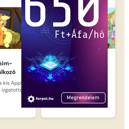
Én Kicsi Pónim –
ónim-
Rossz rokon
álkozó
Almavirág alig várja, hogy
a kis Apple
megérkezzen
izgatottak,
unokatestvére, Babs Seed
…
a nagyvárosból,…