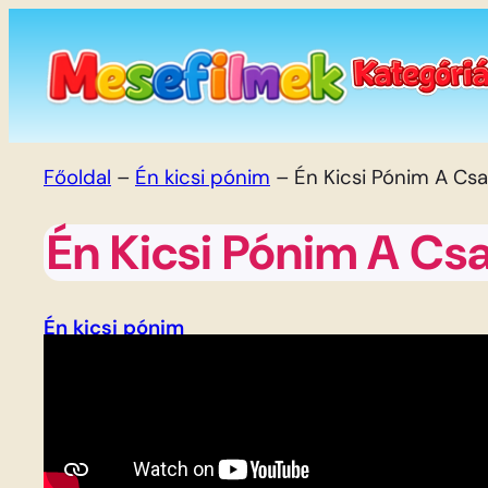
Ugrás
a
tartalomhoz
Főoldal
–
Én kicsi pónim
–
Én Kicsi Pónim A Cs
Én Kicsi Pónim A Cs
Én kicsi pónim