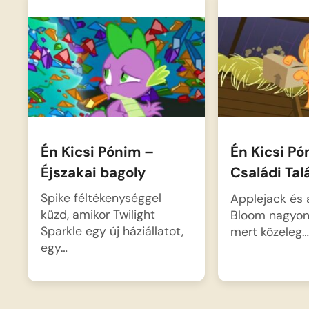
Én Kicsi Pónim –
Én Kicsi P
Éjszakai bagoly
Családi Tal
Spike féltékenységgel
Applejack és 
küzd, amikor Twilight
Bloom nagyon 
Sparkle egy új háziállatot,
mert közeleg
egy…