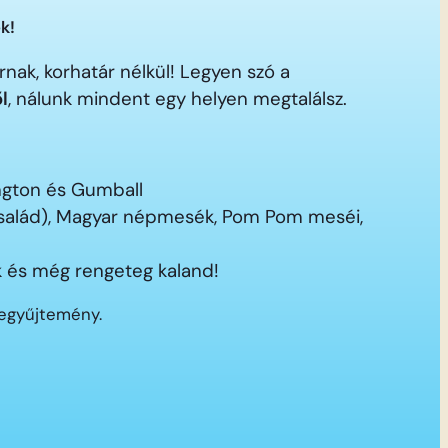
k!
nak, korhatár nélkül! Legyen szó a
ől
, nálunk mindent egy helyen megtalálsz.
ington és Gumball
 család), Magyar népmesék, Pom Pom meséi,
 és még rengeteg kaland!
segyűjtemény.