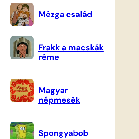
Mézga család
Frakk a macskák
réme
Magyar
népmesék
Spongyabob