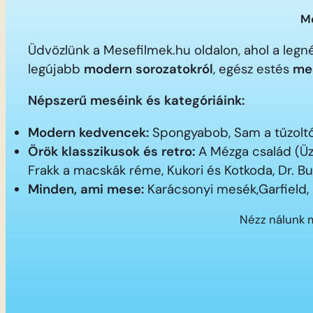
Me
Üdvözlünk a Mesefilmek.hu oldalon, ahol a le
legújabb
modern sorozatokról
, egész estés
me
Népszerű meséink és kategóriáink:
Modern kedvencek:
Spongyabob, Sam a tűzoltó,
Örök klasszikusok és retro:
A Mézga család (Üz
Frakk a macskák réme, Kukori és Kotkoda, Dr. B
Minden, ami mese:
Karácsonyi mesék,Garfield,
Nézz nálunk 