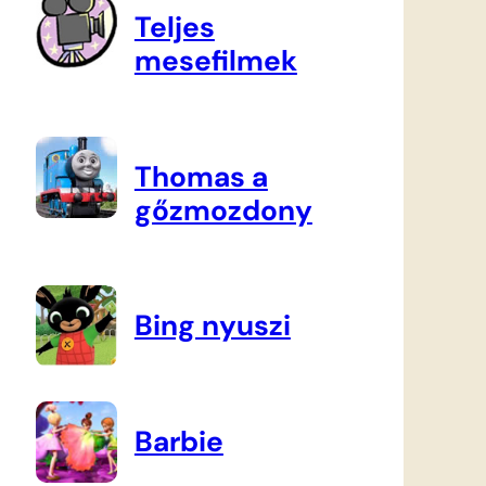
Teljes
mesefilmek
Thomas a
gőzmozdony
Bing nyuszi
Barbie