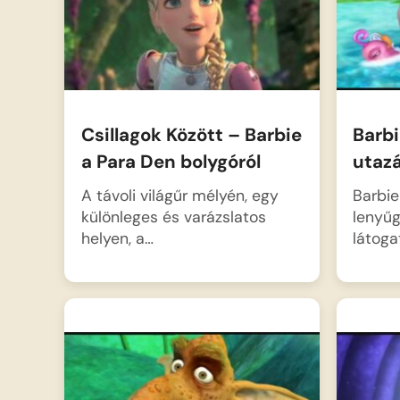
Csillagok Között – Barbie
Barbi
a Para Den bolygóról
utaz
A távoli világűr mélyén, egy
Barbie
különleges és varázslatos
lenyű
helyen, a…
látoga