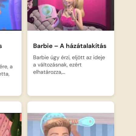
s
Barbie – A házátalakítás
Barbie úgy érzi, eljött az ideje
a változásnak, ezért
re, a
elhatározza,…
tta,