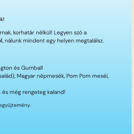
k!
nak, korhatár nélkül! Legyen szó a
ől
, nálunk mindent egy helyen megtalálsz.
ington és Gumball
 család), Magyar népmesék, Pom Pom meséi,
 és még rengeteg kaland!
segyűjtemény.