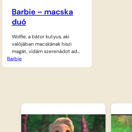
Barbie – macska
duó
Wolfie, a bátor kutyus, aki
valójában macskának hiszi
magát, vidám szerenádot ad
Barbie
szíve hölgyének a palota
kertjében. Serafina, a
hercegnő elegáns és kényes
cicája először tiltakozik a
közeledés ellen, de végül nem
tud ellenállni a ritmusnak. A
két kis kedvenc együtt fakad
dalra ebben a mókás
jelenetben, ahol a nyávogás és
az ugatás közös dallammá…