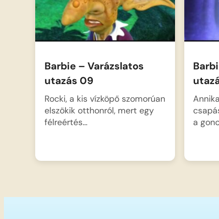
Barbie – Varázslatos
Barbi
utazás 09
utaz
Rocki, a kis vízköpő szomorúan
Annika
elszökik otthonról, mert egy
csapás
félreértés…
a gon