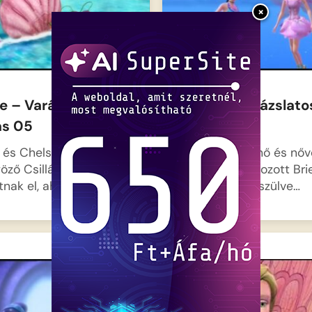
×
e – Varázslatos
Barbie – Varázslato
ás 05
utazás 04
 és Chelsea ezúttal a
Annika hercegnő és nővé
göző Csillám-hegyre
pegazussá változott Brie
tnak el, ahol…
Aidannel kiegészülve…