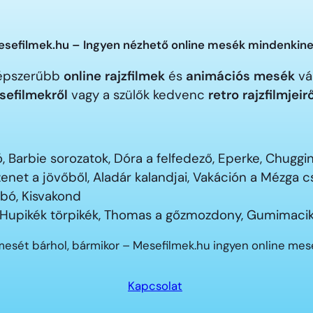
sefilmek.hu – Ingyen nézhető online mesék mindenkine
gnépszerűbb
online rajzfilmek
és
animációs mesék
vár
sefilmekről
vagy a szülők kedvenc
retro rajzfilmjeir
 Barbie sorozatok, Dóra a felfedező, Eperke, Chugg
enet a jövőből, Aladár kalandjai, Vakáción a Mézga
ubó, Kisvakond
 Hupikék törpikék, Thomas a gőzmozdony, Gumimacik
mesét bárhol, bármikor – Mesefilmek.hu ingyen online me
Kapcsolat