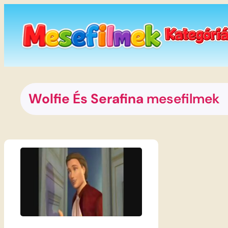
Ugrás
a
tartalomhoz
Wolfie És Serafina
mesefilmek