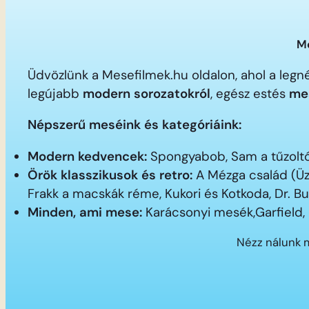
Me
Üdvözlünk a Mesefilmek.hu oldalon, ahol a le
legújabb
modern sorozatokról
, egész estés
me
Népszerű meséink és kategóriáink:
Modern kedvencek:
Spongyabob, Sam a tűzoltó,
Örök klasszikusok és retro:
A Mézga család (Üz
Frakk a macskák réme, Kukori és Kotkoda, Dr. B
Minden, ami mese:
Karácsonyi mesék,Garfield,
Nézz nálunk 