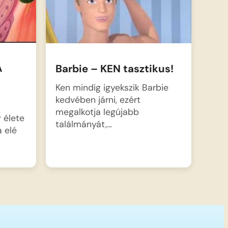
A
Barbie – KEN tasztikus!
Ken mindig igyekszik Barbie
kedvében járni, ezért
megalkotja legújabb
y élete
találmányát,…
 elé