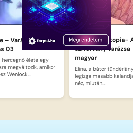
Barbie Fairytopia- 
e – Varázslatos
szivárvány varázsa
ás 03
magyar
 hercegnő élete egy
ra megváltozik, amikor
Elina, a bátor tündérlán
osz Wenlock…
legizgalmasabb kalandja
néz, miután…