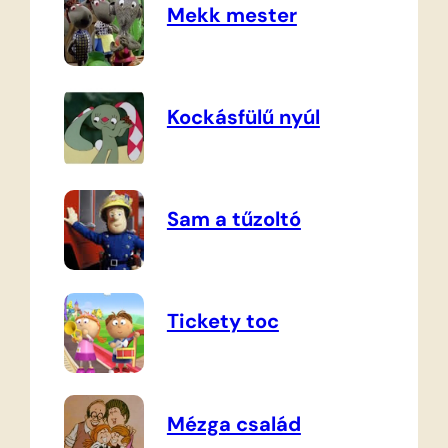
Mekk mester
Kockásfülű nyúl
Sam a tűzoltó
Tickety toc
Mézga család