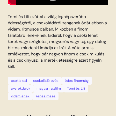
Tomi és Lili ezúttal a világ legnépszerűbb
édességéről, a csokoládéról zengenek ódát ebben a
vidám, ritmusos dalban. Miközben a finom
falatokról énekelnek, kiderül, hogy a csoki lehet
kerek vagy szögletes, mogyorós vagy tej, egy dolog
biztos: mindenki imádja az ízét. A nóta arra is
emlékeztet, hogy bár nagyon finom a csokimikulás
és a csokinyuszi, a mértékletességre azért figyelni
kell.
csokis dal
csokoládé evés
édes finomság
gyerekdalok
magyar rajzfilm
Tomi és Lili
vidám ének
zenés mese