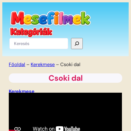
Ugrás
a
tartalomhoz
Keresés
Főoldal
–
Kerekmese
–
Csoki dal
Csoki dal
Kerekmese