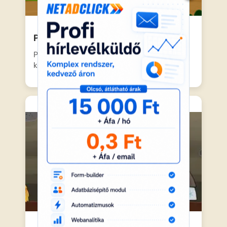
Piroska és a Farkas – Kerekmese
Piroska felveszi piros köpenyét, és egy
kosárnyi finomsággal elindul a…