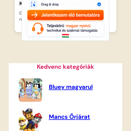
Kerekmese: Holle anyó
Egy özvegyasszony mostohalánya egész
nap szorgalmasan font a kút káváján,…
Kedvenc kategóriák
Bluey magyarul
Mancs Őrjárat