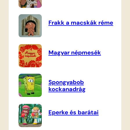
Frakk a macskák réme
Magyar népmesék
Spongyabob
kockanadrág
Eperke és barátai