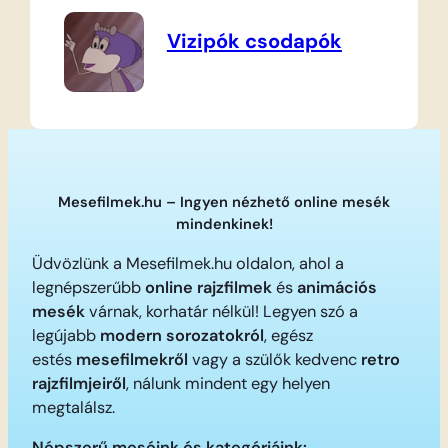
Vizipók csodapók
Mesefilmek.hu – Ingyen nézhető online mesék
mindenkinek!
Üdvözlünk a Mesefilmek.hu oldalon, ahol a
legnépszerűbb
online rajzfilmek
és
animációs
mesék
várnak, korhatár nélkül! Legyen szó a
legújabb
modern sorozatokról
, egész
estés
mesefilmekről
vagy a szülők kedvenc
retro
rajzfilmjeiről
, nálunk mindent egy helyen
megtalálsz.
Népszerű meséink és kategóriáink: