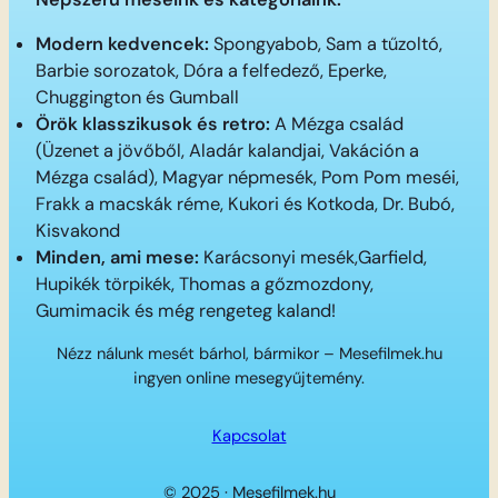
Modern kedvencek:
Spongyabob, Sam a tűzoltó,
Barbie sorozatok, Dóra a felfedező, Eperke,
Chuggington és Gumball
Örök klasszikusok és retro:
A Mézga család
(Üzenet a jövőből, Aladár kalandjai, Vakáción a
Mézga család), Magyar népmesék, Pom Pom meséi,
Frakk a macskák réme, Kukori és Kotkoda, Dr. Bubó,
Kisvakond
Minden, ami mese:
Karácsonyi mesék,Garfield,
Hupikék törpikék, Thomas a gőzmozdony,
Gumimacik és még rengeteg kaland!
Nézz nálunk mesét bárhol, bármikor – Mesefilmek.hu
ingyen online mesegyűjtemény.
Kapcsolat
© 2025 · Mesefilmek.hu