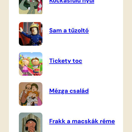
Kockásfülű nyúl
Sam a tűzoltó
Tickety toc
Mézga család
Frakk a macskák réme