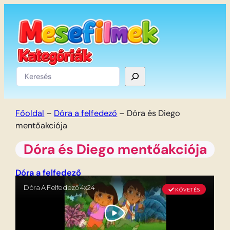
Ugrás
a
tartalomhoz
Keresés
Főoldal
–
Dóra a felfedező
–
Dóra és Diego
mentőakciója
Dóra és Diego mentőakciója
Dóra a felfedező