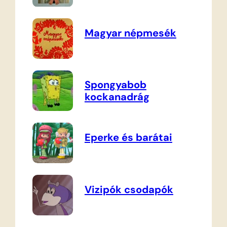
Magyar népmesék
Spongyabob
kockanadrág
Eperke és barátai
Vizipók csodapók