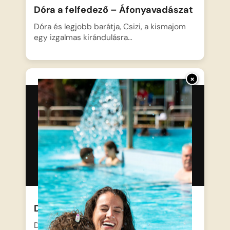
Dóra a felfedező – Áfonyavadászat
Dóra és legjobb barátja, Csizi, a kismajom
egy izgalmas kirándulásra…
×
Dora és a cowboysüti
Dóra és Csizi felhúzzák a cowboy csizmát