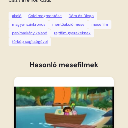
Csizit a felhők közül.
akció
Csizi megmentése
Dóra és Diego
magyar szinkronos
mentőakció mese
mesefilm
papírsárkány kaland
rajzfilm gyerekeknek
térkép segítségével
Hasonló mesefilmek