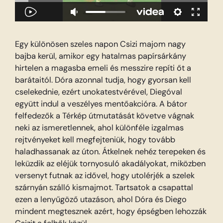
Egy különösen szeles napon Csizi majom nagy
bajba kerül, amikor egy hatalmas papírsárkány
hirtelen a magasba emeli és messzire repíti őt a
barátaitól. Dóra azonnal tudja, hogy gyorsan kell
cselekednie, ezért unokatestvérével, Diegóval
együtt indul a veszélyes mentőakcióra. A bátor
felfedezők a Térkép útmutatását követve vágnak
neki az ismeretlennek, ahol különféle izgalmas
rejtvényeket kell megfejteniük, hogy tovább
haladhassanak az úton. Átkelnek nehéz terepeken és
leküzdik az eléjük tornyosuló akadályokat, miközben
versenyt futnak az idővel, hogy utolérjék a szelek
szárnyán szálló kismajmot. Tartsatok a csapattal
ezen a lenyűgöző utazáson, ahol Dóra és Diego
mindent megtesznek azért, hogy épségben lehozzák