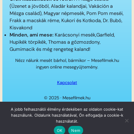
(Üzenet a jövőből, Aladár kalandjai, Vakáción a
Mézga család), Magyar népmesék, Pom Pom meséi,
Frakk a macskák réme, Kukori és Kotkoda, Dr. Bubó,
Kisvakond
Minden, ami mese:
Karácsonyi mesék,Garfield,
Hupikék törpikék, Thomas a gőzmozdony,
Gumimacik és még rengeteg kaland!
Nézz nálunk mesét bárhol, bármikor – Mesefilmek.hu
ingyen online mesegyűjtemény.
Kapcsolat
© 2025 · Mesefilmek.hu
Twitter
Instagram
LinkedIn
Facebook
A jobb felhasználói élmény érdekében az oldalon cookie-kat
használunk. Oldalunk használatával, Ön elfogadja a cookie-k
használatát.
OK
Nem