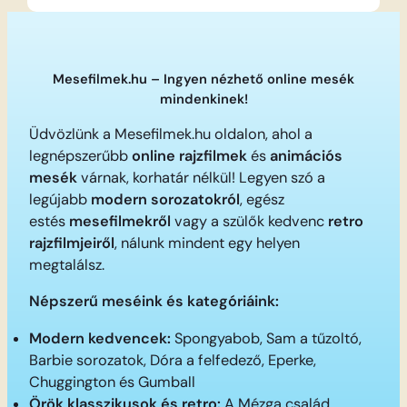
Mesefilmek.hu – Ingyen nézhető online mesék
mindenkinek!
Üdvözlünk a Mesefilmek.hu oldalon, ahol a
legnépszerűbb
online rajzfilmek
és
animációs
mesék
várnak, korhatár nélkül! Legyen szó a
legújabb
modern sorozatokról
, egész
estés
mesefilmekről
vagy a szülők kedvenc
retro
rajzfilmjeiről
, nálunk mindent egy helyen
megtalálsz.
Népszerű meséink és kategóriáink:
Modern kedvencek:
Spongyabob, Sam a tűzoltó,
Barbie sorozatok, Dóra a felfedező, Eperke,
Chuggington és Gumball
Örök klasszikusok és retro:
A Mézga család