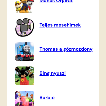
Mancs Őrjárat
Teljes mesefilmek
Thomas a gőzmozdony
Bing nyuszi
Barbie