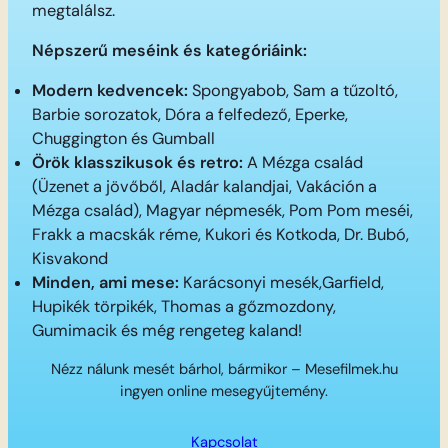
megtalálsz.
Népszerű meséink és kategóriáink:
Modern kedvencek:
Spongyabob, Sam a tűzoltó,
Barbie sorozatok, Dóra a felfedező, Eperke,
Chuggington és Gumball
Örök klasszikusok és retro:
A Mézga család
(Üzenet a jövőből, Aladár kalandjai, Vakáción a
Mézga család), Magyar népmesék, Pom Pom meséi,
Frakk a macskák réme, Kukori és Kotkoda, Dr. Bubó,
Kisvakond
Minden, ami mese:
Karácsonyi mesék,Garfield,
Hupikék törpikék, Thomas a gőzmozdony,
Gumimacik és még rengeteg kaland!
Nézz nálunk mesét bárhol, bármikor – Mesefilmek.hu
ingyen online mesegyűjtemény.
Kapcsolat