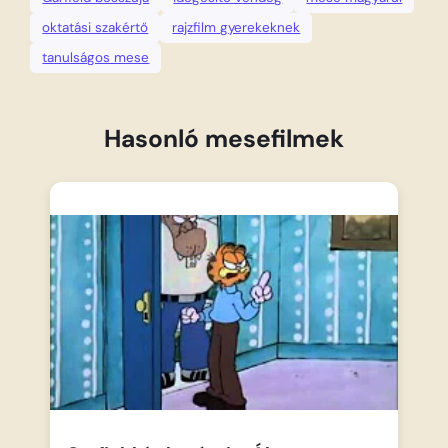
oktatási szakértő
rajzfilm gyerekeknek
tanulságos mese
Hasonló mesefilmek