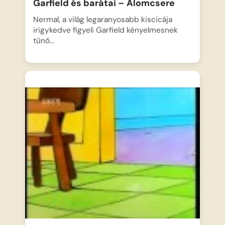
Garfield és barátai – Álomcsere
Nermal, a világ legaranyosabb kiscicája
irigykedve figyeli Garfield kényelmesnek
tűnő…