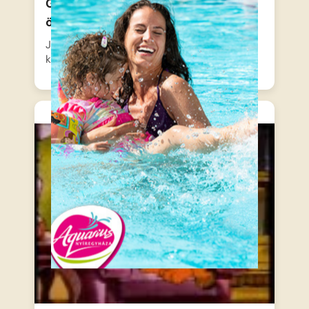
Garfield és Barátai – Kutyamentes
övezet
Jon, Garfield és Ubul egy régi vadnyugati
kisvárosba, Polecat Flats-be…