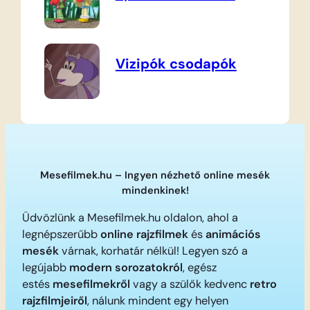
Vizipók csodapók
Mesefilmek.hu – Ingyen nézhető online mesék
mindenkinek!
Üdvözlünk a Mesefilmek.hu oldalon, ahol a
legnépszerűbb
online rajzfilmek
és
animációs
mesék
várnak, korhatár nélkül! Legyen szó a
legújabb
modern sorozatokról
, egész
estés
mesefilmekről
vagy a szülők kedvenc
retro
rajzfilmjeiről
, nálunk mindent egy helyen