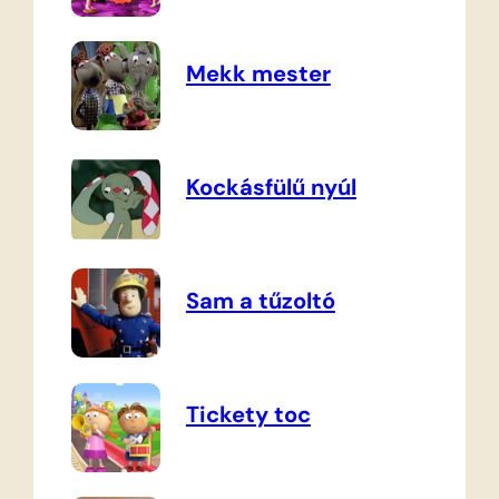
Mekk mester
Kockásfülű nyúl
Sam a tűzoltó
Tickety toc