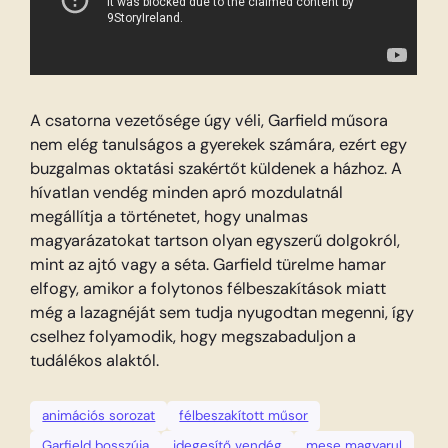
A csatorna vezetősége úgy véli, Garfield műsora
nem elég tanulságos a gyerekek számára, ezért egy
buzgalmas oktatási szakértőt küldenek a házhoz. A
hívatlan vendég minden apró mozdulatnál
megállítja a történetet, hogy unalmas
magyarázatokat tartson olyan egyszerű dolgokról,
mint az ajtó vagy a séta. Garfield türelme hamar
elfogy, amikor a folytonos félbeszakítások miatt
még a lazagnéját sem tudja nyugodtan megenni, így
cselhez folyamodik, hogy megszabaduljon a
tudálékos alaktól.
animációs sorozat
félbeszakított műsor
Garfield bosszúja
idegesítő vendég
mese magyarul