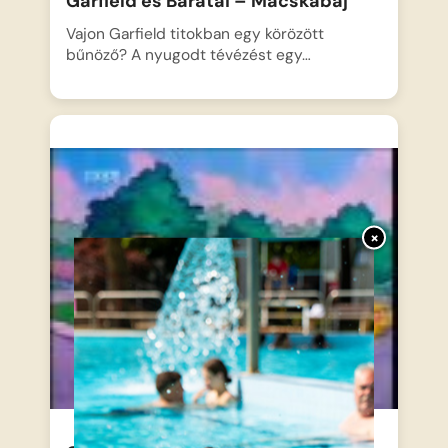
Garfield és Barátai – Macskabaj
Vajon Garfield titokban egy körözött
bűnöző? A nyugodt tévézést egy…
×