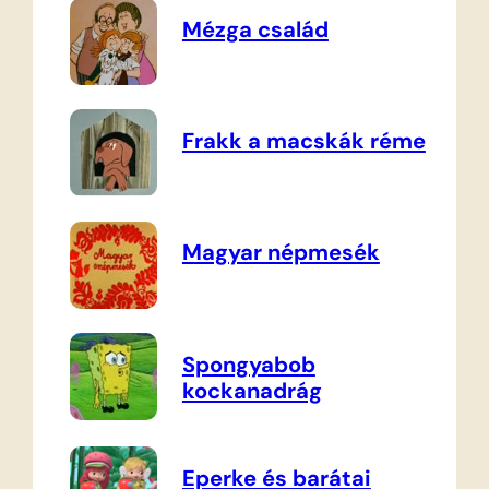
Mézga család
Frakk a macskák réme
Magyar népmesék
Spongyabob
kockanadrág
Eperke és barátai