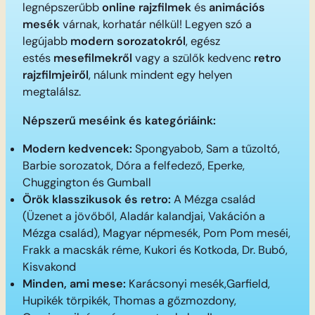
legnépszerűbb
online rajzfilmek
és
animációs
mesék
várnak, korhatár nélkül! Legyen szó a
legújabb
modern sorozatokról
, egész
estés
mesefilmekről
vagy a szülők kedvenc
retro
rajzfilmjeiről
, nálunk mindent egy helyen
megtalálsz.
Népszerű meséink és kategóriáink:
Modern kedvencek:
Spongyabob, Sam a tűzoltó,
Barbie sorozatok, Dóra a felfedező, Eperke,
Chuggington és Gumball
Örök klasszikusok és retro:
A Mézga család
(Üzenet a jövőből, Aladár kalandjai, Vakáción a
Mézga család), Magyar népmesék, Pom Pom meséi,
Frakk a macskák réme, Kukori és Kotkoda, Dr. Bubó,
Kisvakond
Minden, ami mese:
Karácsonyi mesék,Garfield,
Hupikék törpikék, Thomas a gőzmozdony,