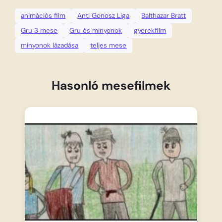
animációs film
Anti Gonosz Liga
Balthazar Bratt
Gru 3 mese
Gru és minyonok
gyerekfilm
minyonok lázadása
teljes mese
Hasonló mesefilmek