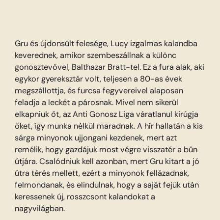
Gru és újdonsült felesége, Lucy izgalmas kalandba
keverednek, amikor szembeszállnak a különc
gonosztevővel, Balthazar Bratt-tel. Ez a fura alak, aki
egykor gyereksztár volt, teljesen a 80-as évek
megszállottja, és furcsa fegyvereivel alaposan
feladja a leckét a párosnak. Mivel nem sikerül
elkapniuk őt, az Anti Gonosz Liga váratlanul kirúgja
őket, így munka nélkül maradnak. A hír hallatán a kis
sárga minyonok ujjongani kezdenek, mert azt
remélik, hogy gazdájuk most végre visszatér a bűn
útjára. Csalódniuk kell azonban, mert Gru kitart a jó
útra térés mellett, ezért a minyonok fellázadnak,
felmondanak, és elindulnak, hogy a saját fejük után
keressenek új, rosszcsont kalandokat a
nagyvilágban.