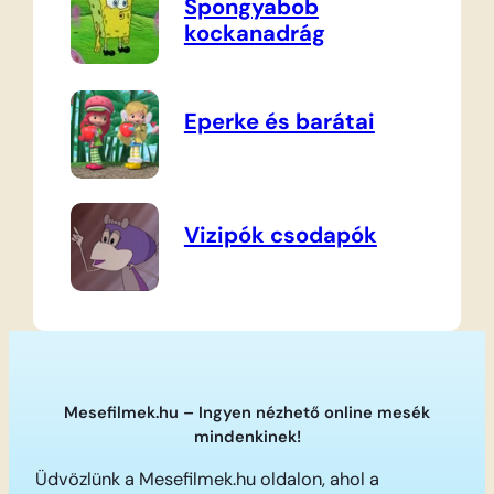
Spongyabob
kockanadrág
Eperke és barátai
Vizipók csodapók
Mesefilmek.hu – Ingyen nézhető online mesék
mindenkinek!
Üdvözlünk a Mesefilmek.hu oldalon, ahol a