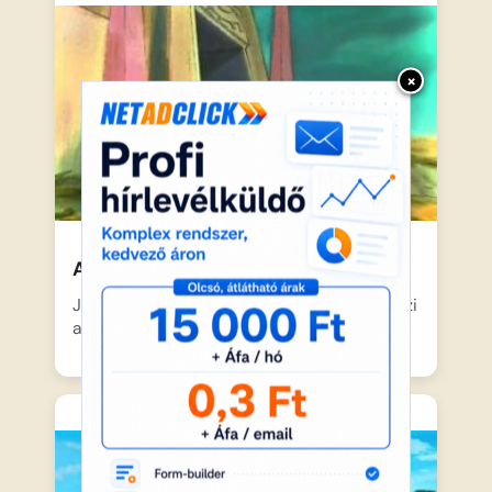
×
Asterix 12 probája
Julius Caesar úgy dönt, végső próbára teszi
a legyőzhetetlen gallokat,…