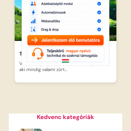
Tündéri bajkeverő teljes mese
Violetta egy igazi szeleburdi kis fogtündér,
aki mindig valami zűrt…
Kedvenc kategóriák