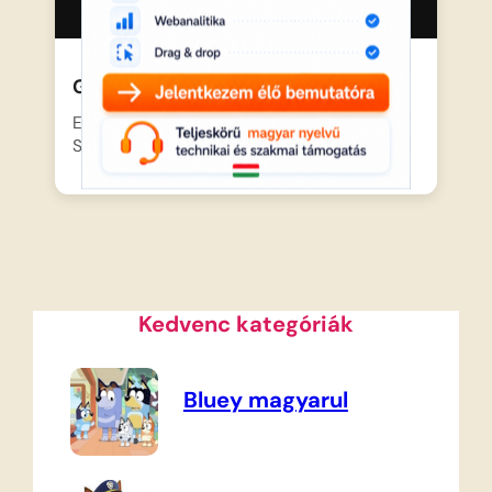
Gumimacik 06 – Az álomkobold..
Egy rég elfeledett, gonosz boszorkány,
Somnambula bukkan fel az erdőben,…
Kedvenc kategóriák
Bluey magyarul