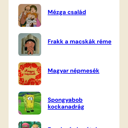
Mézga család
Frakk a macskák réme
Magyar népmesék
Spongyabob
kockanadrág