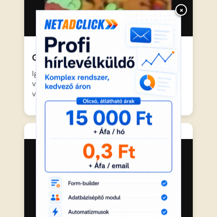
×
Gumimacik-bűvös duda
Igthorn herceg egy ravasz
vándorkereskedőtől szert tesz egy
varázslatos dudára,…