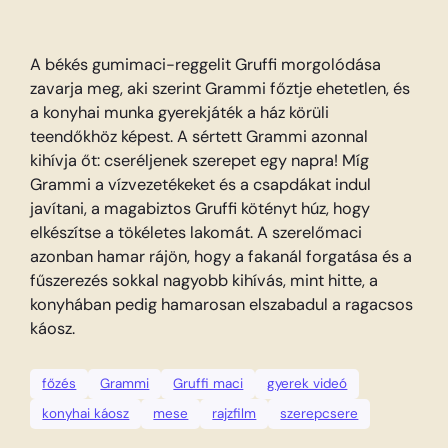
A békés gumimaci-reggelit Gruffi morgolódása
zavarja meg, aki szerint Grammi főztje ehetetlen, és
a konyhai munka gyerekjáték a ház körüli
teendőkhöz képest. A sértett Grammi azonnal
kihívja őt: cseréljenek szerepet egy napra! Míg
Grammi a vízvezetékeket és a csapdákat indul
javítani, a magabiztos Gruffi kötényt húz, hogy
elkészítse a tökéletes lakomát. A szerelőmaci
azonban hamar rájön, hogy a fakanál forgatása és a
fűszerezés sokkal nagyobb kihívás, mint hitte, a
konyhában pedig hamarosan elszabadul a ragacsos
káosz.
főzés
Grammi
Gruffi maci
gyerek videó
konyhai káosz
mese
rajzfilm
szerepcsere