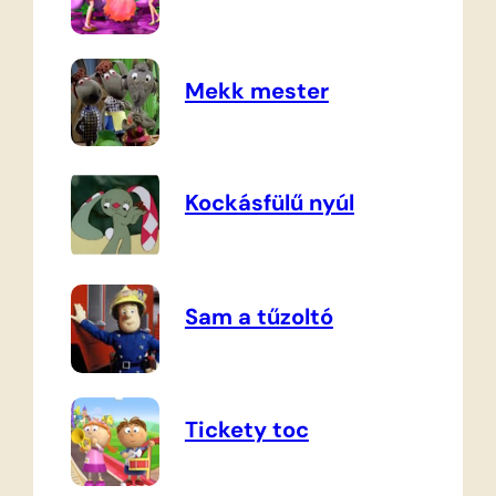
Mekk mester
Kockásfülű nyúl
Sam a tűzoltó
Tickety toc