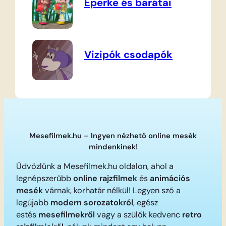
Eperke és barátai
Vizipók csodapók
Mesefilmek.hu – Ingyen nézhető online mesék
mindenkinek!
Üdvözlünk a Mesefilmek.hu oldalon, ahol a
legnépszerűbb
online rajzfilmek
és
animációs
mesék
várnak, korhatár nélkül! Legyen szó a
legújabb
modern sorozatokról
, egész
estés
mesefilmekről
vagy a szülők kedvenc
retro