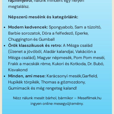
rajzfilmjeiről
, nálunk mindent egy helyen
megtalálsz.
Népszerű meséink és kategóriáink:
Modern kedvencek:
Spongyabob, Sam a tűzoltó,
Barbie sorozatok, Dóra a felfedező, Eperke,
Chuggington és Gumball
Örök klasszikusok és retro:
A Mézga család
(Üzenet a jövőből, Aladár kalandjai, Vakáción a
Mézga család), Magyar népmesék, Pom Pom meséi,
Frakk a macskák réme, Kukori és Kotkoda, Dr. Bubó,
Kisvakond
Minden, ami mese:
Karácsonyi mesék,Garfield,
Hupikék törpikék, Thomas a gőzmozdony,
Gumimacik és még rengeteg kaland!
Nézz nálunk mesét bárhol, bármikor – Mesefilmek.hu
ingyen online mesegyűjtemény.