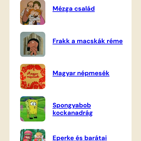
Mézga család
Frakk a macskák réme
Magyar népmesék
Spongyabob
kockanadrág
Eperke és barátai