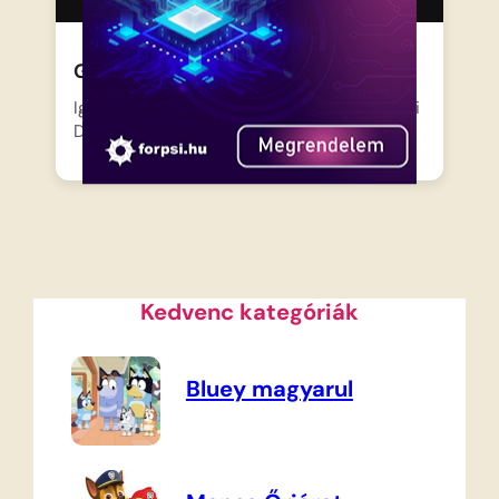
Gumimacik 16 – Vízköpő
Igthorn herceg újabb gonosz tervet eszel ki
Dunwyn elfoglalására: álruhát…
Kedvenc kategóriák
Bluey magyarul