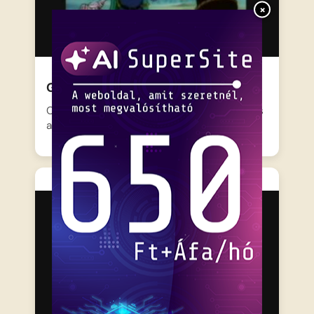
×
Gumimacik 01 – A kezdet..
Cavin, a fiatal apród véletlenül bejut a titkos
alagutakba, ahol…