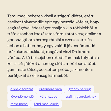
Tami maci nehezen viseli a szigorú diétát, ezért
cselhez folyamodik: épít egy beszélő kőfejet, hogy
segítségével édességet csaljon ki a többiekből. A
tréfa azonban kockázatos fordulatot vesz, amikor a
gonosz Igthorn herceg rátalál a szerkezetre, és
abban a hitben, hogy egy valódi jövendőmondó
orákulumra bukkant, magával viszi Drekmore
várába. A kő belsejében rekedt Taminak folytatnia
kell a színjátékot a herceg előtt, miközben a többi
gumimaci kétségbeesetten próbálja kimenteni
barátjukat az ellenség karmaiból.
disney sorozat
Drekmore vára
Igthorn herceg
jövendőmondó
kőfej szobor
rajzfilm gyerekeknek
retro mese
Tami maci csele