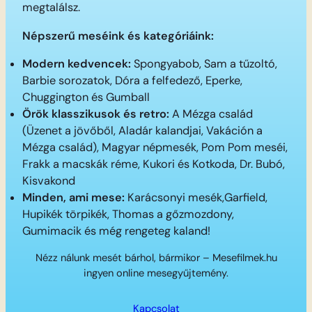
megtalálsz.
Népszerű meséink és kategóriáink:
Modern kedvencek:
Spongyabob, Sam a tűzoltó,
Barbie sorozatok, Dóra a felfedező, Eperke,
Chuggington és Gumball
Örök klasszikusok és retro:
A Mézga család
(Üzenet a jövőből, Aladár kalandjai, Vakáción a
Mézga család), Magyar népmesék, Pom Pom meséi,
Frakk a macskák réme, Kukori és Kotkoda, Dr. Bubó,
Kisvakond
Minden, ami mese:
Karácsonyi mesék,Garfield,
Hupikék törpikék, Thomas a gőzmozdony,
Gumimacik és még rengeteg kaland!
Nézz nálunk mesét bárhol, bármikor – Mesefilmek.hu
ingyen online mesegyűjtemény.
Kapcsolat