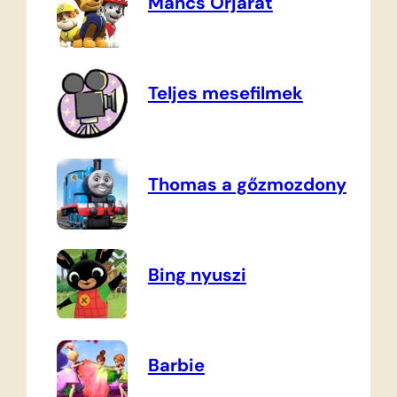
Mancs Őrjárat
Teljes mesefilmek
Thomas a gőzmozdony
Bing nyuszi
Barbie