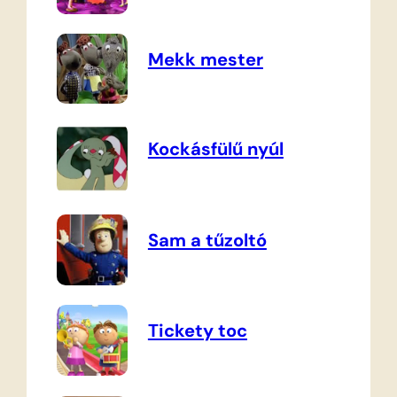
Mekk mester
Kockásfülű nyúl
Sam a tűzoltó
Tickety toc