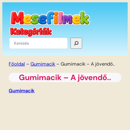
Ugrás
a
tartalomhoz
Keresés
Főoldal
–
Gumimacik
–
Gumimacik – A jövendő..
Gumimacik – A jövendő..
Gumimacik