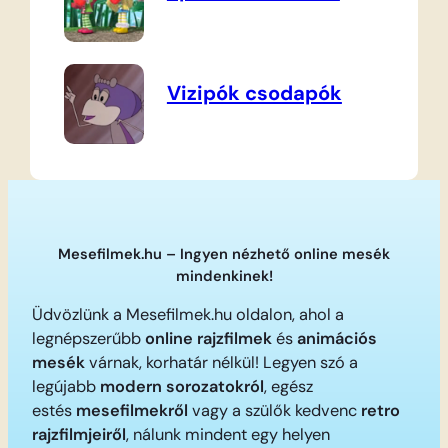
Vizipók csodapók
Mesefilmek.hu – Ingyen nézhető online mesék
mindenkinek!
Üdvözlünk a Mesefilmek.hu oldalon, ahol a
legnépszerűbb
online rajzfilmek
és
animációs
mesék
várnak, korhatár nélkül! Legyen szó a
legújabb
modern sorozatokról
, egész
estés
mesefilmekről
vagy a szülők kedvenc
retro
rajzfilmjeiről
, nálunk mindent egy helyen