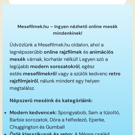
Mesefilmek.hu – Ingyen nézhető online mesék
mindenkinek!
Üdvözlünk a Mesefilmek.hu oldalon, ahol a
legnépszerűbb
online rajzfilmek
és
animációs
mesék
várnak, korhatár nélkül! Legyen szó a
legújabb
modern sorozatokról
, egész
estés
mesefilmekről
vagy a szülők kedvenc
retro
rajzfilmjeiről
, nálunk mindent egy helyen
megtalálsz.
Népszerű meséink és kategóriáink:
Modern kedvencek:
Spongyabob, Sam a tűzoltó,
Barbie sorozatok, Dóra a felfedező, Eperke,
Chuggington és Gumball
Örök klasszikusok és retro:
A Mézga család