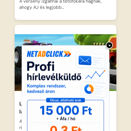
A verseny izgalmai a tetőfokára hágnak,
ahogy AJ és legjobb…
×
Láng és a szuperverdák-A ver-
labda csapat
A városban mindenki izgatottan várja a
nagy ver-labda bajnokságot, ahol…