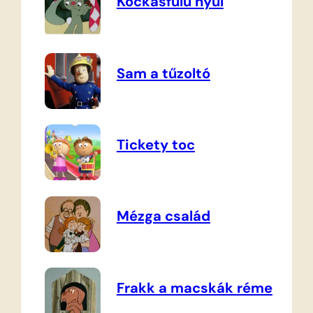
Kockásfülű nyúl
Sam a tűzoltó
Tickety toc
Mézga család
Frakk a macskák réme