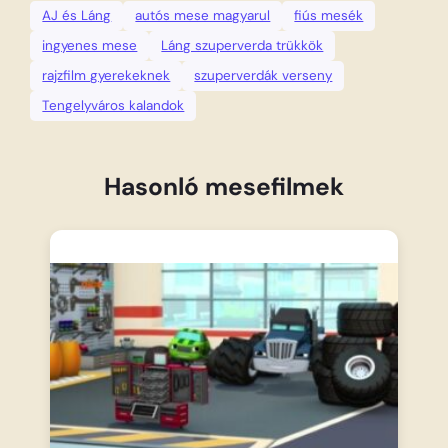
AJ és Láng
autós mese magyarul
fiús mesék
ingyenes mese
Láng szuperverda trükkök
rajzfilm gyerekeknek
szuperverdák verseny
Tengelyváros kalandok
Hasonló mesefilmek