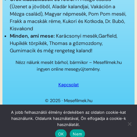
(Üzenet a jövőből, Aladár kalandjai, Vakáción a
Mézga család), Magyar népmesék, Pom Pom meséi,
Frakk a macskák réme, Kukori és Kotkoda, Dr. Bubó,
Kisvakond
Minden, ami mese:
Karácsonyi mesék,Garfield,
Hupikék törpikék, Thomas a gőzmozdony,
Gumimacik és még rengeteg kaland!
Nézz nálunk mesét bárhol, bármikor – Mesefilmek.hu
ingyen online mesegyűjtemény.
Kapcsolat
© 2025 · Mesefilmek.hu
Twitter
Instagram
LinkedIn
Facebook
A jobb felhasználói élmény érdekében az oldalon cookie-kat
használunk. Oldalunk használatával, Ön elfogadja a cookie-k
használatát.
OK
Nem