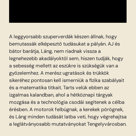
A leggyorsabb szuperverdák készen állnak, hogy
bemutassák elképesztő tudásukat a pályán. AJ és
bátor barátja, Láng, nem riadnak vissza a
legnehezebb akadályoktól sem, hiszen tudják, hogy
a sebesség mellett az eszükre is szükségük van a
győzelemhez. A merész ugratások és trükkök
sikeréhez pontosan kell ismerniük a fizika szabályait
és a matematika titkait. Tarts velük ebben az
izgalmas kalandban, ahol a hétköznapi tárgyak
mozgása és a technológia csodái segítenek a célba
érésben. A motorok felbúgnak, a kerekek pörögnek,
és Láng minden tudását latba veti, hogy végrehajtsa
a leglátványosabb mutatványokat Tengelyvárosban.