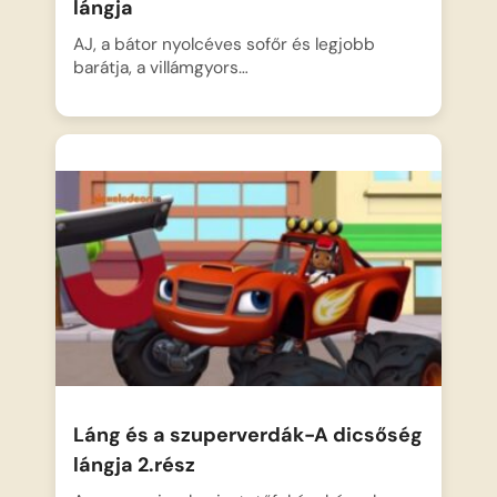
lángja
AJ, a bátor nyolcéves sofőr és legjobb
barátja, a villámgyors…
Láng és a szuperverdák-A dicsőség
lángja 2.rész