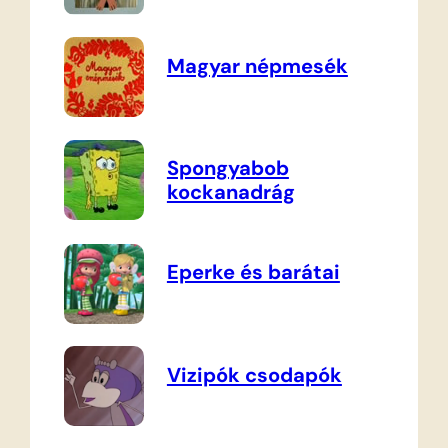
Magyar népmesék
Spongyabob
kockanadrág
Eperke és barátai
Vizipók csodapók