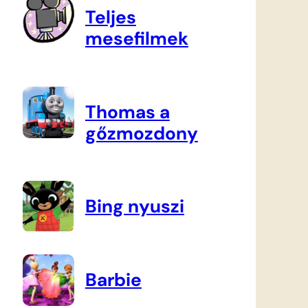
Teljes
mesefilmek
Thomas a
gőzmozdony
Bing nyuszi
Barbie