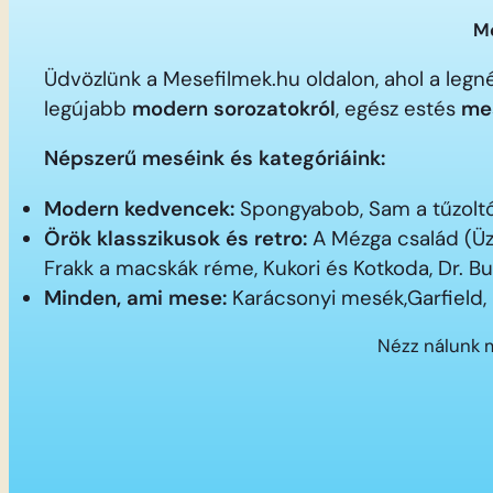
Me
Üdvözlünk a Mesefilmek.hu oldalon, ahol a le
legújabb
modern sorozatokról
, egész estés
me
Népszerű meséink és kategóriáink:
Modern kedvencek:
Spongyabob, Sam a tűzoltó,
Örök klasszikusok és retro:
A Mézga család (Üz
Frakk a macskák réme, Kukori és Kotkoda, Dr. B
Minden, ami mese:
Karácsonyi mesék,Garfield,
Nézz nálunk 