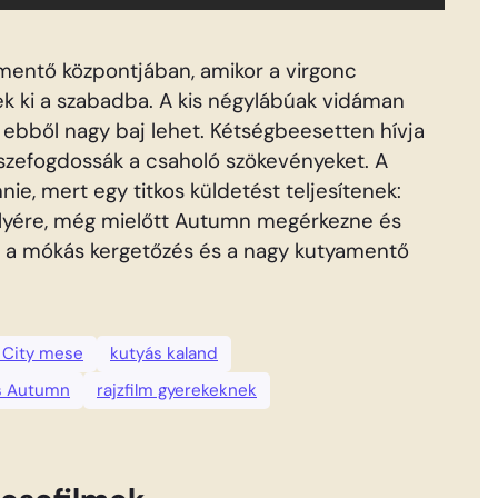
tmentő központjában, amikor a virgonc
ek ki a szabadba. A kis négylábúak vidáman
 ebből nagy baj lehet. Kétségbeesetten hívja
sszefogdossák a csaholó szökevényeket. A
ie, mert egy titkos küldetést teljesítenek:
helyére, még mielőtt Autumn megérkezne és
hat a mókás kergetőzés és a nagy kutyamentő
 City mese
kutyás kaland
s Autumn
rajzfilm gyerekeknek