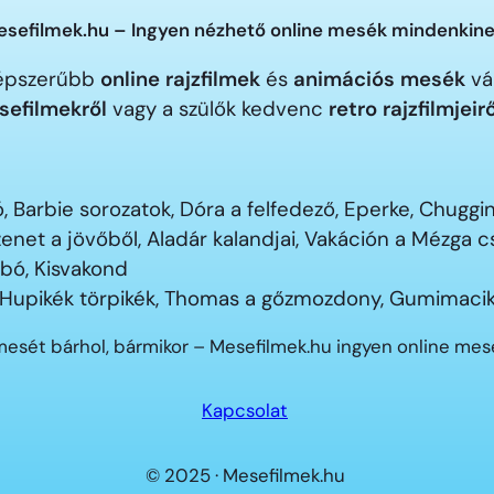
sefilmek.hu – Ingyen nézhető online mesék mindenkine
gnépszerűbb
online rajzfilmek
és
animációs mesék
vár
sefilmekről
vagy a szülők kedvenc
retro rajzfilmjeir
 Barbie sorozatok, Dóra a felfedező, Eperke, Chugg
enet a jövőből, Aladár kalandjai, Vakáción a Mézga
ubó, Kisvakond
 Hupikék törpikék, Thomas a gőzmozdony, Gumimacik
mesét bárhol, bármikor – Mesefilmek.hu ingyen online me
Kapcsolat
© 2025 · Mesefilmek.hu