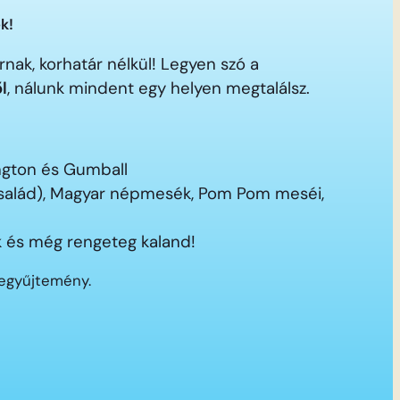
k!
nak, korhatár nélkül! Legyen szó a
ől
, nálunk mindent egy helyen megtalálsz.
ington és Gumball
 család), Magyar népmesék, Pom Pom meséi,
 és még rengeteg kaland!
segyűjtemény.