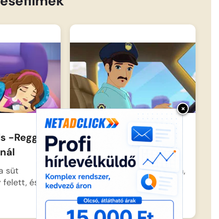
esefilmek
×
s -Reggeli
Lego friends – Mia és
nál
a rendőrség
a süt
Mia nagy álma válik valóra,
 felett, és
amikor lehetőséget kap,
hogy egy…