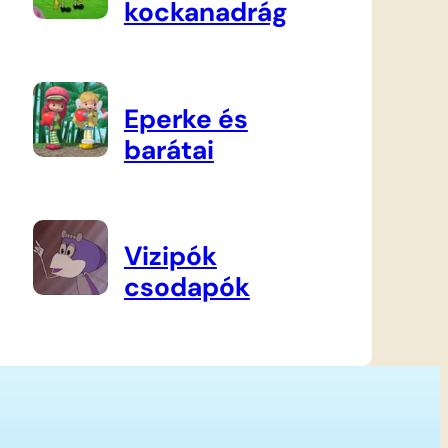
kockanadrág
Eperke és
barátai
Vizipók
csodapók