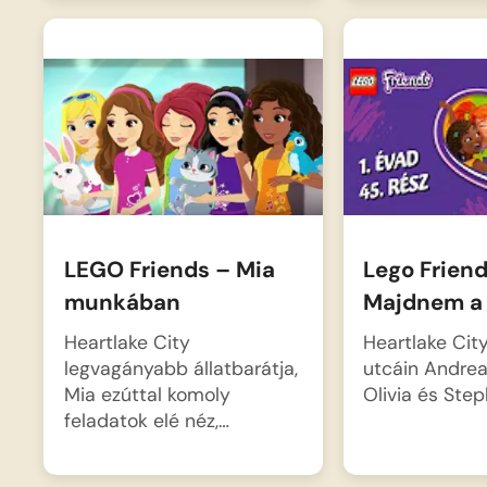
Lego Frien
LEGO Friends – Mia
Majdnem a 
munkában
Heartlake Cit
Heartlake City
utcáin Andrea
legvagányabb állatbarátja,
Olivia és Ste
Mia ezúttal komoly
feladatok elé néz,…