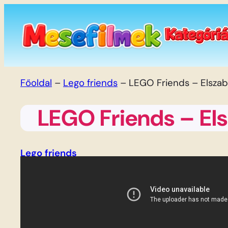
Ugrás
a
tartalomhoz
Főoldal
–
Lego friends
–
LEGO Friends – Elszab
LEGO Friends – El
Lego friends