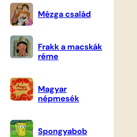
Mézga család
Frakk a macskák
réme
Magyar
népmesék
Spongyabob