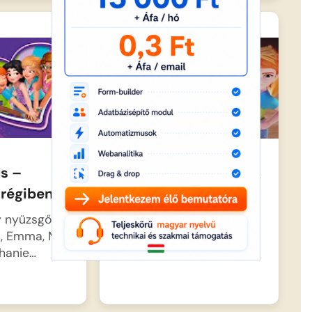
ds –
Lego Fiends – Lányok
régiben
bevetésen – Próbák
y nyüzsgő
Andrea, Mia, Emma, Olivia
, Emma, Mia,
és Stephanie ezúttal a
phanie…
színpadon is…