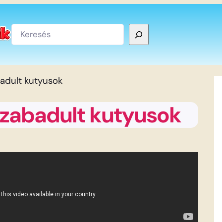
Keresés
adult kutyusok
szabadult kutyusok