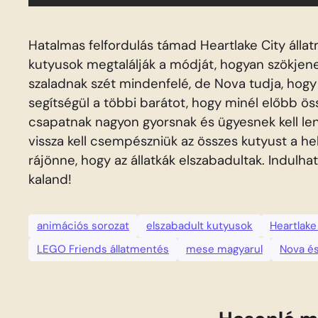
Hatalmas felfordulás támad Heartlake City álla
kutyusok megtalálják a módját, hogyan szökjen
szaladnak szét mindenfelé, de Nova tudja, hogy
segítségül a többi barátot, hogy minél előbb ö
csapatnak nagyon gyorsnak és ügyesnek kell lenn
vissza kell csempészniük az összes kutyust a 
rájönne, hogy az állatkák elszabadultak. Indul
kaland!
animációs sorozat
elszabadult kutyusok
Heartlake
LEGO Friends állatmentés
mese magyarul
Nova é