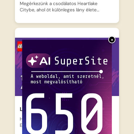
Megérkezünk a csodálatos Heartlake
Citybe, ahol öt különleges lány élete…
×
Lego Friends – Majdnem a régiben
Heartlake City nyüzsgő utcáin Andrea,
Emma, Mia, Olivia és Stephanie…