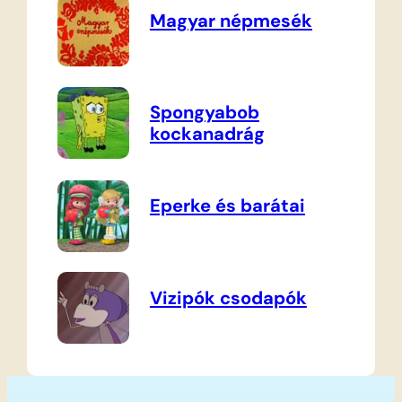
Magyar népmesék
Spongyabob
kockanadrág
Eperke és barátai
Vizipók csodapók