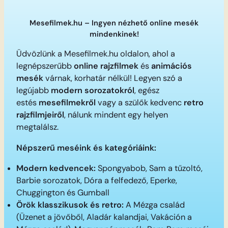
Mesefilmek.hu – Ingyen nézhető online mesék
mindenkinek!
Üdvözlünk a Mesefilmek.hu oldalon, ahol a
legnépszerűbb
online rajzfilmek
és
animációs
mesék
várnak, korhatár nélkül! Legyen szó a
legújabb
modern sorozatokról
, egész
estés
mesefilmekről
vagy a szülők kedvenc
retro
rajzfilmjeiről
, nálunk mindent egy helyen
megtalálsz.
Népszerű meséink és kategóriáink:
Modern kedvencek:
Spongyabob, Sam a tűzoltó,
Barbie sorozatok, Dóra a felfedező, Eperke,
Chuggington és Gumball
Örök klasszikusok és retro:
A Mézga család
(Üzenet a jövőből, Aladár kalandjai, Vakáción a