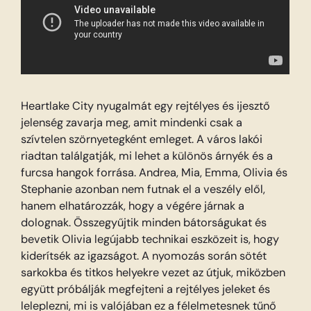
Heartlake City nyugalmát egy rejtélyes és ijesztő
jelenség zavarja meg, amit mindenki csak a
szívtelen szörnyetegként emleget. A város lakói
riadtan találgatják, mi lehet a különös árnyék és a
furcsa hangok forrása. Andrea, Mia, Emma, Olivia és
Stephanie azonban nem futnak el a veszély elől,
hanem elhatározzák, hogy a végére járnak a
dolognak. Összegyűjtik minden bátorságukat és
bevetik Olivia legújabb technikai eszközeit is, hogy
kiderítsék az igazságot. A nyomozás során sötét
sarkokba és titkos helyekre vezet az útjuk, miközben
együtt próbálják megfejteni a rejtélyes jeleket és
leleplezni, mi is valójában ez a félelmetesnek tűnő