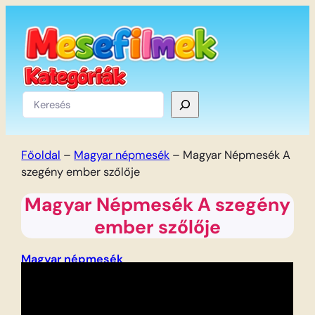
Ugrás
a
tartalomhoz
Keresés
Főoldal
–
Magyar népmesék
–
Magyar Népmesék A
szegény ember szőlője
Magyar Népmesék A szegény
ember szőlője
Magyar népmesék