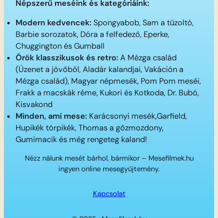
Népszerű meséink és kategóriáink:
Modern kedvencek:
Spongyabob, Sam a tűzoltó,
Barbie sorozatok, Dóra a felfedező, Eperke,
Chuggington és Gumball
Örök klasszikusok és retro:
A Mézga család
(Üzenet a jövőből, Aladár kalandjai, Vakáción a
Mézga család), Magyar népmesék, Pom Pom meséi,
Frakk a macskák réme, Kukori és Kotkoda, Dr. Bubó,
Kisvakond
Minden, ami mese:
Karácsonyi mesék,Garfield,
Hupikék törpikék, Thomas a gőzmozdony,
Gumimacik és még rengeteg kaland!
Nézz nálunk mesét bárhol, bármikor – Mesefilmek.hu
ingyen online mesegyűjtemény.
Kapcsolat