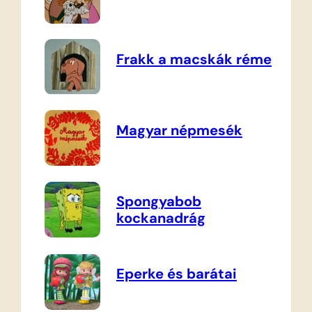
Frakk a macskák réme
Magyar népmesék
Spongyabob
kockanadrág
Eperke és barátai