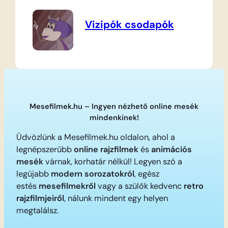
Vizipók csodapók
Mesefilmek.hu – Ingyen nézhető online mesék
mindenkinek!
Üdvözlünk a Mesefilmek.hu oldalon, ahol a
legnépszerűbb
online rajzfilmek
és
animációs
mesék
várnak, korhatár nélkül! Legyen szó a
legújabb
modern sorozatokról
, egész
estés
mesefilmekről
vagy a szülők kedvenc
retro
rajzfilmjeiről
, nálunk mindent egy helyen
megtalálsz.