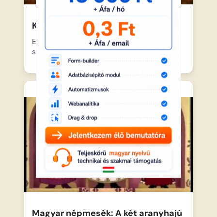
Kiskondás Magyar nepmesek
Elindult a világba egy szegény legény, hogy
szerencsét próbáljon, és…
Magyar népmesék: A két aranyhajú