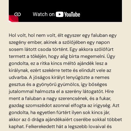
Hol volt, hol nem volt, élt egyszer egy faluban egy
szegény ember, akinek a szőlőjében egy napon
sosem látott csoda történt. Egy akkora szőlőfürt
termett a tőkéjén, hogy alig bírta megemelni. Úgy
gondolta, ez a ritka kincs méltó ajándék lesz a
királynak, ezért szekérre tette és elindult vele az
udvarba. A jóságos királyt lenyűgözte a nemes
gesztus és a gyönyörű gyümölcs, így bőséges
jutalommal halmozta el a szerény látogatót. Híre
ment a faluban a nagy szerencsének, és a fukar,
gazdag szomszédot azonnal elfogta az irigység. Azt
gondolta, ha egyetlen fürtért ilyen sok kincs jár,
akkor az ő drága ajándékaiért cserébe sokkal többet
kaphat. Felkerekedett hát a legszebb lovaival és