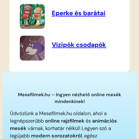
Eperke és barátai
Vizipók csodapók
Mesefilmek.hu – Ingyen nézhető online mesék
mindenkinek!
Üdvözlünk a Mesefilmek.hu oldalon, ahol a
legnépszerűbb
online rajzfilmek
és
animációs
mesék
várnak, korhatár nélkül! Legyen szó a
legújabb
modern sorozatokról
, egész