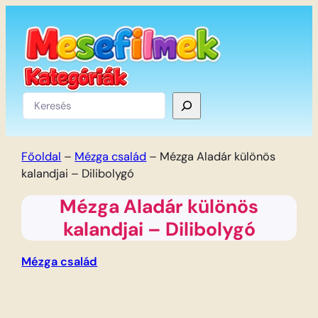
Ugrás
a
tartalomhoz
Keresés
Főoldal
–
Mézga család
–
Mézga Aladár különös
kalandjai – Dilibolygó
Mézga Aladár különös
kalandjai – Dilibolygó
Mézga család