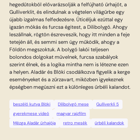
hegedűtokból elővarázsolják a felfújható űrhajót, a
Gulliverklit, és elindulnak a végtelen világűrbe egy
újabb izgalmas felfedezésre. Úticéljuk ezúttal egy
igazán mókás és furcsa égitest, a Dilibolygó. Ahogy
leszállnak, rögtön észreveszik, hogy itt minden a feje
tetején áll, és semmi sem úgy működik, ahogy a
Földön megszoktuk. A bolygó lakói teljesen
bolondos dolgokat művelnek, furcsa szabályok
szerint élnek, és a logika mintha nem is létezne ezen
a helyen. Aladár és Blöki csodálkozva figyelik a kerge
eseményeket és a zűrzavart, miközben igyekeznek
épségben megúszni ezt a különleges űrbéli kalandot.
beszélő kutya Blöki
Dilibolygó mese
Gulliverkli 5
gyerekmese videó
magyar rajzfilm
Mézga Aladár űrhajója
retro mesék
űrbéli kalandok