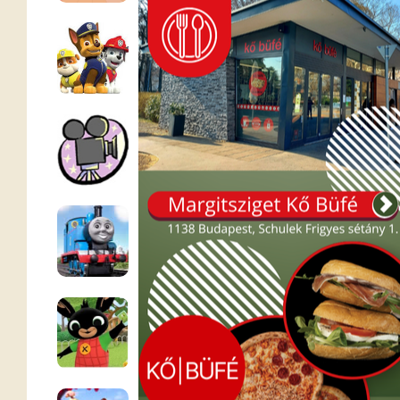
Mancs Őrjárat
Teljes mesefilmek
Thomas a gőzmozdony
Bing nyuszi