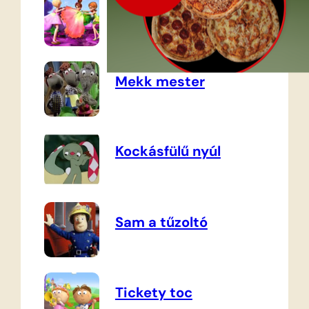
Barbie
Mekk mester
Kockásfülű nyúl
Sam a tűzoltó
Tickety toc