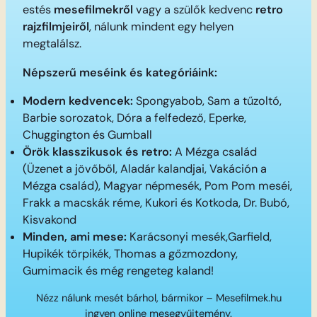
estés
mesefilmekről
vagy a szülők kedvenc
retro
rajzfilmjeiről
, nálunk mindent egy helyen
megtalálsz.
Népszerű meséink és kategóriáink:
Modern kedvencek:
Spongyabob, Sam a tűzoltó,
Barbie sorozatok, Dóra a felfedező, Eperke,
Chuggington és Gumball
Örök klasszikusok és retro:
A Mézga család
(Üzenet a jövőből, Aladár kalandjai, Vakáción a
Mézga család), Magyar népmesék, Pom Pom meséi,
Frakk a macskák réme, Kukori és Kotkoda, Dr. Bubó,
Kisvakond
Minden, ami mese:
Karácsonyi mesék,Garfield,
Hupikék törpikék, Thomas a gőzmozdony,
Gumimacik és még rengeteg kaland!
Nézz nálunk mesét bárhol, bármikor – Mesefilmek.hu
ingyen online mesegyűjtemény.