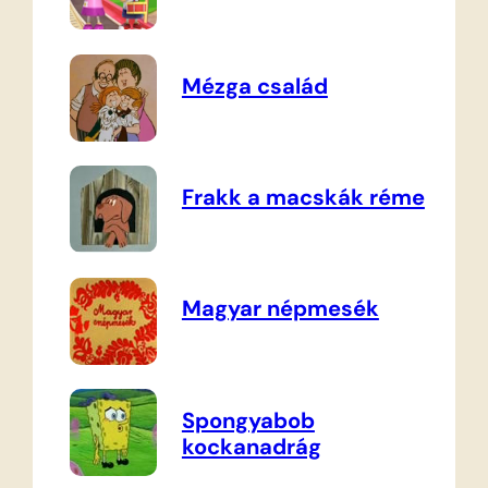
Mézga család
Frakk a macskák réme
Magyar népmesék
Spongyabob
kockanadrág