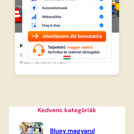
Kerekmese: Fej és vállak
Tomi és a barátai egy igazán átmozgató,
vidám tornára hívnak…
Kedvenc kategóriák
Bluey magyarul