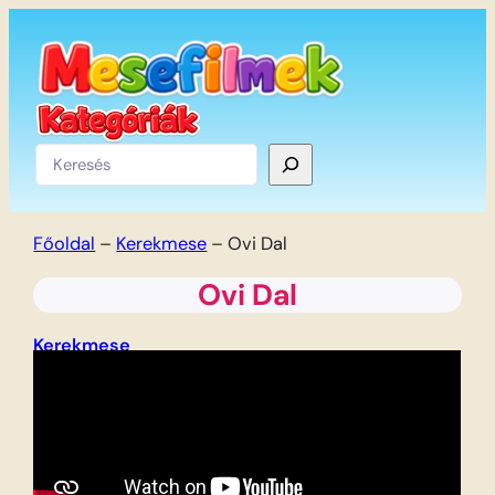
Ugrás
a
tartalomhoz
Keresés
Főoldal
–
Kerekmese
–
Ovi Dal
Ovi Dal
Kerekmese