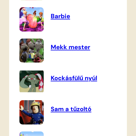
Barbie
Mekk mester
Kockásfülű nyúl
Sam a tűzoltó