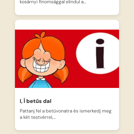
kosárnyi finomsággal elindul a…
I, Í betűs dal
Pattanj fel a betűvonatra és ismerkedj meg
a két testvérrel,…