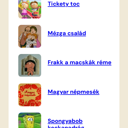
Tickety toc
Mézga család
Frakk a macskák réme
Magyar népmesék
Spongyabob
kockanadrág