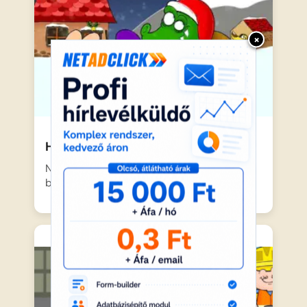
×
Hull a pelyhes
Nagy pelyhekben hull a gyönyörű fehér hó,
beborítva az egész…