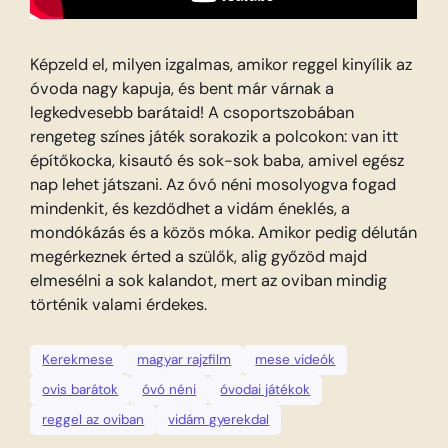
Képzeld el, milyen izgalmas, amikor reggel kinyílik az
óvoda nagy kapuja, és bent már várnak a
legkedvesebb barátaid! A csoportszobában
rengeteg színes játék sorakozik a polcokon: van itt
építőkocka, kisautó és sok-sok baba, amivel egész
nap lehet játszani. Az óvó néni mosolyogva fogad
mindenkit, és kezdődhet a vidám éneklés, a
mondókázás és a közös móka. Amikor pedig délután
megérkeznek érted a szülők, alig győzöd majd
elmesélni a sok kalandot, mert az oviban mindig
történik valami érdekes.
Kerekmese
magyar rajzfilm
mese videók
ovis barátok
óvó néni
óvodai játékok
reggel az oviban
vidám gyerekdal