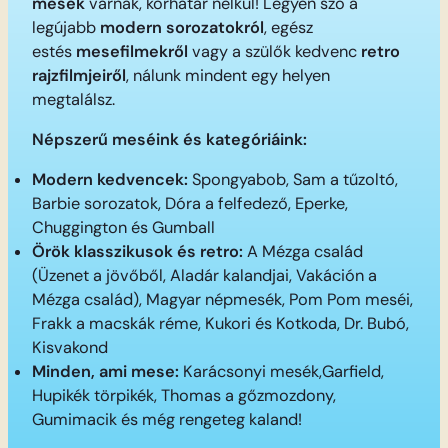
mesék
várnak, korhatár nélkül! Legyen szó a
legújabb
modern sorozatokról
, egész
estés
mesefilmekről
vagy a szülők kedvenc
retro
rajzfilmjeiről
, nálunk mindent egy helyen
megtalálsz.
Népszerű meséink és kategóriáink:
Modern kedvencek:
Spongyabob, Sam a tűzoltó,
Barbie sorozatok, Dóra a felfedező, Eperke,
Chuggington és Gumball
Örök klasszikusok és retro:
A Mézga család
(Üzenet a jövőből, Aladár kalandjai, Vakáción a
Mézga család), Magyar népmesék, Pom Pom meséi,
Frakk a macskák réme, Kukori és Kotkoda, Dr. Bubó,
Kisvakond
Minden, ami mese:
Karácsonyi mesék,Garfield,
Hupikék törpikék, Thomas a gőzmozdony,
Gumimacik és még rengeteg kaland!