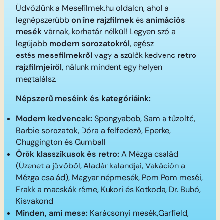
Üdvözlünk a Mesefilmek.hu oldalon, ahol a
legnépszerűbb
online rajzfilmek
és
animációs
mesék
várnak, korhatár nélkül! Legyen szó a
legújabb
modern sorozatokról
, egész
estés
mesefilmekről
vagy a szülők kedvenc
retro
rajzfilmjeiről
, nálunk mindent egy helyen
megtalálsz.
Népszerű meséink és kategóriáink:
Modern kedvencek:
Spongyabob, Sam a tűzoltó,
Barbie sorozatok, Dóra a felfedező, Eperke,
Chuggington és Gumball
Örök klasszikusok és retro:
A Mézga család
(Üzenet a jövőből, Aladár kalandjai, Vakáción a
Mézga család), Magyar népmesék, Pom Pom meséi,
Frakk a macskák réme, Kukori és Kotkoda, Dr. Bubó,
Kisvakond
Minden, ami mese:
Karácsonyi mesék,Garfield,