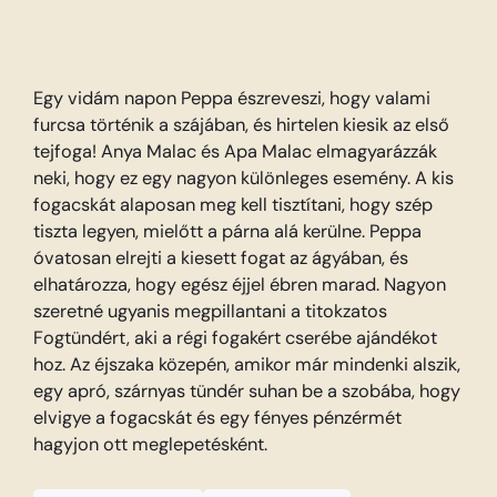
Egy vidám napon Peppa észreveszi, hogy valami
furcsa történik a szájában, és hirtelen kiesik az első
tejfoga! Anya Malac és Apa Malac elmagyarázzák
neki, hogy ez egy nagyon különleges esemény. A kis
fogacskát alaposan meg kell tisztítani, hogy szép
tiszta legyen, mielőtt a párna alá kerülne. Peppa
óvatosan elrejti a kiesett fogat az ágyában, és
elhatározza, hogy egész éjjel ébren marad. Nagyon
szeretné ugyanis megpillantani a titokzatos
Fogtündért, aki a régi fogakért cserébe ajándékot
hoz. Az éjszaka közepén, amikor már mindenki alszik,
egy apró, szárnyas tündér suhan be a szobába, hogy
elvigye a fogacskát és egy fényes pénzérmét
hagyjon ott meglepetésként.