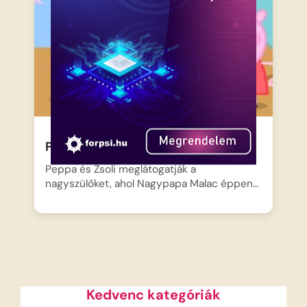
Peppa malac – A kis kertészek
Peppa és Zsoli meglátogatják a
nagyszülőket, ahol Nagypapa Malac éppen…
Kedvenc kategóriák