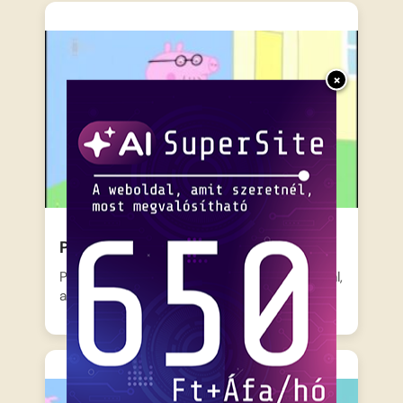
×
Peppa – autómosás
Papa Malac begurul a ház elé a piros autóval,
ami…