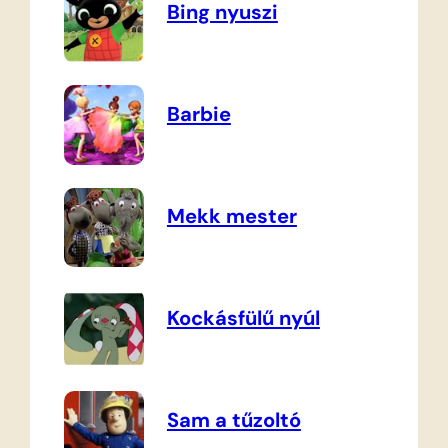
Bing nyuszi
Barbie
Mekk mester
Kockásfülű nyúl
Sam a tűzoltó