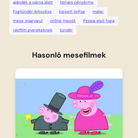
ajándék a párna alatt
fényes pénzérme
Fogtündér érkezése
kiesett tejfog
malac
mese magyarul
online mesék
Peppa első foga
rajzfilm gyerekeknek
tündér
Hasonló mesefilmek