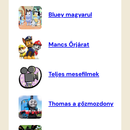
Bluey magyarul
Mancs Őrjárat
Teljes mesefilmek
Thomas a gőzmozdony