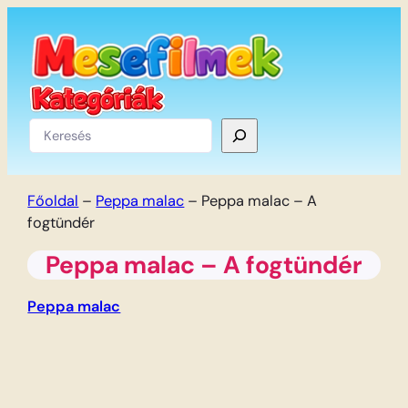
Ugrás
a
tartalomhoz
Keresés
Főoldal
–
Peppa malac
–
Peppa malac – A
fogtündér
Peppa malac – A fogtündér
Peppa malac