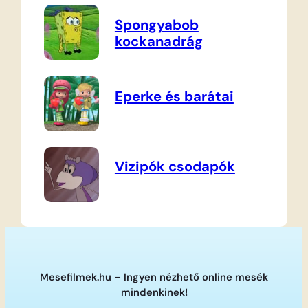
Spongyabob
kockanadrág
Eperke és barátai
Vizipók csodapók
Mesefilmek.hu – Ingyen nézhető online mesék
mindenkinek!