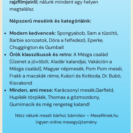
rajzfilmjeiről
, nálunk mindent egy helyen
megtalálsz.
Népszerű meséink és kategóriáink:
Modern kedvencek:
Spongyabob, Sam a tűzoltó,
Barbie sorozatok, Dóra a felfedező, Eperke,
Chuggington és Gumball
Örök klasszikusok és retro:
A Mézga család
(Üzenet a jövőből, Aladár kalandjai, Vakáción a
Mézga család), Magyar népmesék, Pom Pom meséi,
Frakk a macskák réme, Kukori és Kotkoda, Dr. Bubó,
Kisvakond
Minden, ami mese:
Karácsonyi mesék,Garfield,
Hupikék törpikék, Thomas a gőzmozdony,
Gumimacik és még rengeteg kaland!
Nézz nálunk mesét bárhol, bármikor – Mesefilmek.hu
ingyen online mesegyűjtemény.