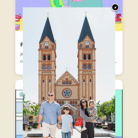
×
Peppa malac – A takarítás
Peppa és Zsoli szobájában hatalmas a
rendetlenség, mindenhol játékok hevernek…