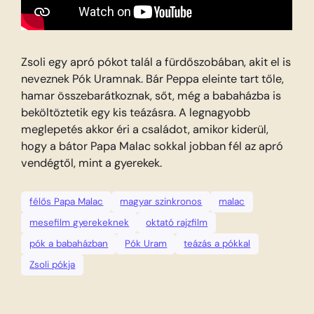
Zsoli egy apró pókot talál a fürdőszobában, akit el is
neveznek Pók Uramnak. Bár Peppa eleinte tart tőle,
hamar összebarátkoznak, sőt, még a babaházba is
beköltöztetik egy kis teázásra. A legnagyobb
meglepetés akkor éri a családot, amikor kiderül,
hogy a bátor Papa Malac sokkal jobban fél az apró
vendégtől, mint a gyerekek.
félős Papa Malac
magyar szinkronos
malac
mesefilm gyerekeknek
oktató rajzfilm
pók a babaházban
Pók Uram
teázás a pókkal
Zsoli pókja