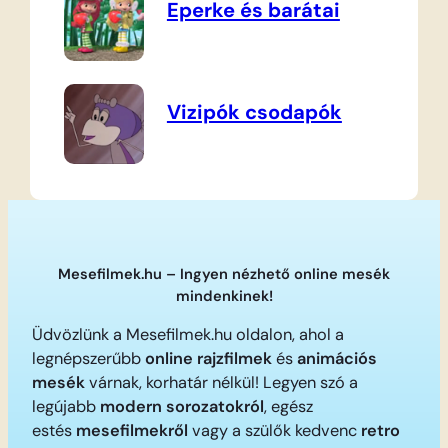
Eperke és barátai
Vizipók csodapók
Mesefilmek.hu – Ingyen nézhető online mesék
mindenkinek!
Üdvözlünk a Mesefilmek.hu oldalon, ahol a
legnépszerűbb
online rajzfilmek
és
animációs
mesék
várnak, korhatár nélkül! Legyen szó a
legújabb
modern sorozatokról
, egész
estés
mesefilmekről
vagy a szülők kedvenc
retro