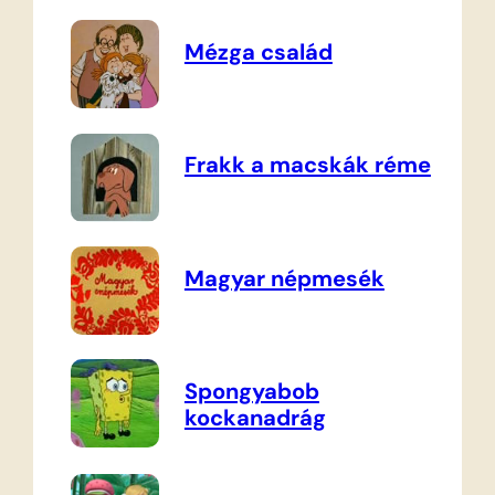
Mézga család
Frakk a macskák réme
Magyar népmesék
Spongyabob
kockanadrág