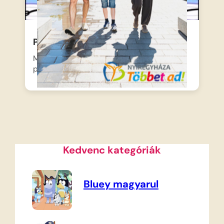
Peppa malac – Palacsinták
Mama malac úgy dönt, hogy finom
palacsintát süt vacsorára a…
Kedvenc kategóriák
Bluey magyarul