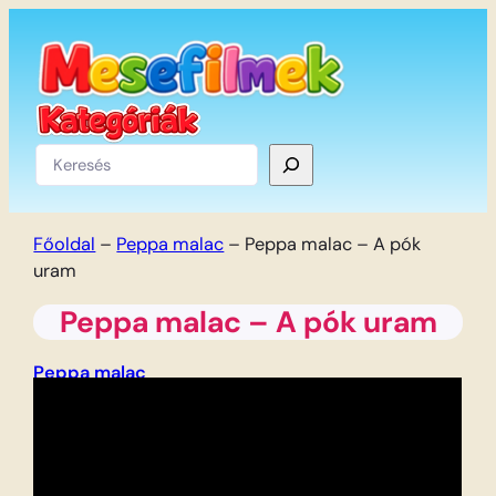
Ugrás
a
tartalomhoz
Keresés
Főoldal
–
Peppa malac
–
Peppa malac – A pók
uram
Peppa malac – A pók uram
Peppa malac