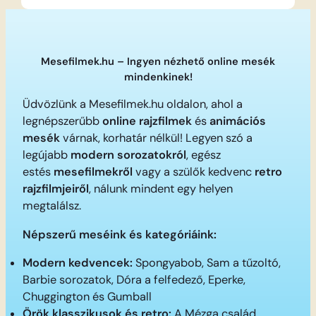
Mesefilmek.hu – Ingyen nézhető online mesék
mindenkinek!
Üdvözlünk a Mesefilmek.hu oldalon, ahol a
legnépszerűbb
online rajzfilmek
és
animációs
mesék
várnak, korhatár nélkül! Legyen szó a
legújabb
modern sorozatokról
, egész
estés
mesefilmekről
vagy a szülők kedvenc
retro
rajzfilmjeiről
, nálunk mindent egy helyen
megtalálsz.
Népszerű meséink és kategóriáink:
Modern kedvencek:
Spongyabob, Sam a tűzoltó,
Barbie sorozatok, Dóra a felfedező, Eperke,
Chuggington és Gumball
Örök klasszikusok és retro:
A Mézga család