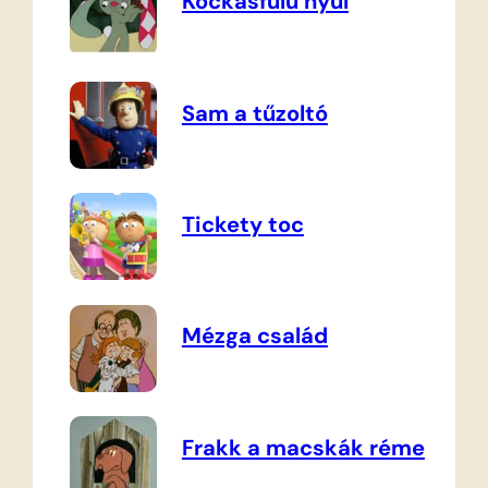
Kockásfülű nyúl
Sam a tűzoltó
Tickety toc
Mézga család
Frakk a macskák réme