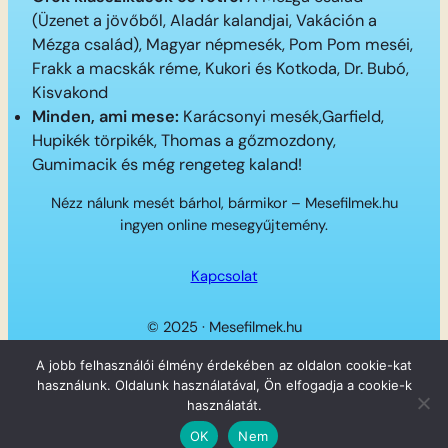
(Üzenet a jövőből, Aladár kalandjai, Vakáción a
Mézga család), Magyar népmesék, Pom Pom meséi,
Frakk a macskák réme, Kukori és Kotkoda, Dr. Bubó,
Kisvakond
Minden, ami mese:
Karácsonyi mesék,Garfield,
Hupikék törpikék, Thomas a gőzmozdony,
Gumimacik és még rengeteg kaland!
Nézz nálunk mesét bárhol, bármikor – Mesefilmek.hu
ingyen online mesegyűjtemény.
Kapcsolat
© 2025 · Mesefilmek.hu
Twitter
Instagram
LinkedIn
Facebook
A jobb felhasználói élmény érdekében az oldalon cookie-kat
használunk. Oldalunk használatával, Ön elfogadja a cookie-k
használatát.
OK
Nem