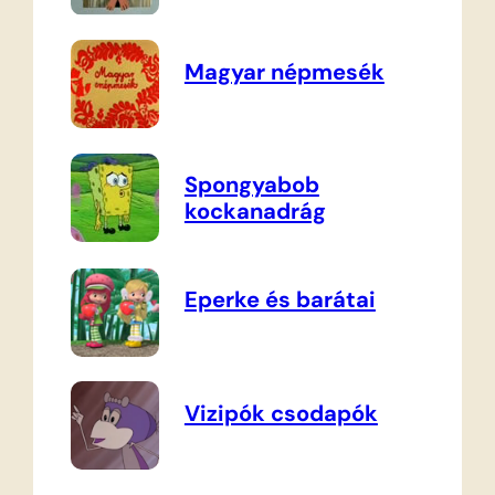
Magyar népmesék
Spongyabob
kockanadrág
Eperke és barátai
Vizipók csodapók