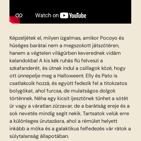
Képzeljétek el, milyen izgalmas, amikor Pocoyo és
hűséges barátai nem a megszokott játszótéren,
hanem a végtelen világűrben keverednek vidám
kalandokba! A kis kék ruhás fiú felveszi a
szkafanderét, és útnak indul a csillagok közé, hogy
ott ünnepelje meg a Halloweent. Elly és Pato is
csatlakozik hozzá, és együtt fedezik fel a titokzatos
bolygókat, ahol furcsa, de mulatságos dolgok
történnek. Néha egy kicsit ijesztőnek tűnhet a sötét
űr vagy a váratlan zűrzavar, de a barátság ereje és a
sok nevetés mindig segít nekik. Tartsatok velük erre
a különleges űrutazásra, ahol a rémület helyett
inkább a móka és a galaktikus felfedezés vár rátok a
súlytalanság állapotában.