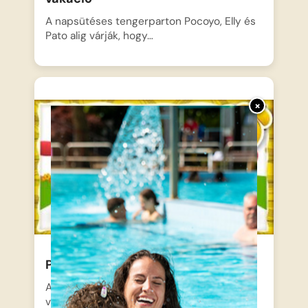
A napsütéses tengerparton Pocoyo, Elly és
Pato alig várják, hogy…
×
Pocoyo magyarul – Autóverseny
A motorok felbőgnek és a színes
versenyautók felsorakoznak a rajtvonalnál,…