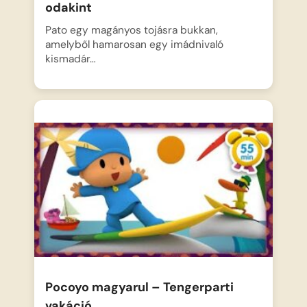
odakint
Pato egy magányos tojásra bukkan,
amelyből hamarosan egy imádnivaló
kismadár…
Pocoyo magyarul – Tengerparti
vakáció