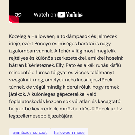
Közeleg a Halloween, a töklámpások és jelmezek
ideje, ezért Pocoyo és hűséges barátai is nagy
izgalomban vannak. A fehér világ most megtelik
rejtélyes és különös szerkezetekkel, amikkel hőseink
bátran kísérleteznek. Elly, Pato és a kék ruhás kisfiú
mindenféle furcsa tárgyat és vicces találmányt
vizsgálnak meg, amelyek néha kicsit ijesztőnek
tűnnek, de végül mindig kiderül róluk, hogy remek
játékok. A különleges gépezetekkel való
foglalatoskodás közben sok váratlan és kacagtató
helyzetbe keverednek, miközben készülődnek az év
legszellemesebb éjszakájára.
animációs sorozat
halloween mese