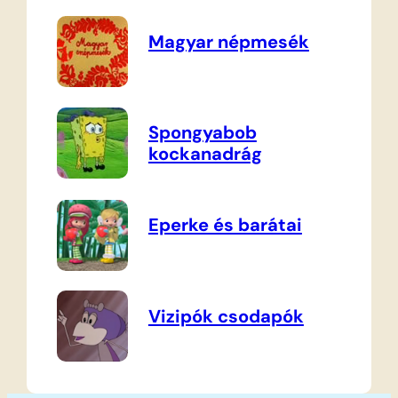
Magyar népmesék
Spongyabob
kockanadrág
Eperke és barátai
Vizipók csodapók