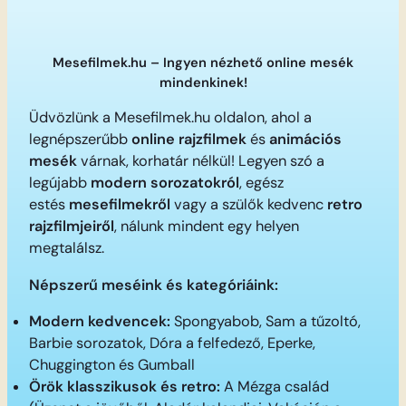
Mesefilmek.hu – Ingyen nézhető online mesék
mindenkinek!
Üdvözlünk a Mesefilmek.hu oldalon, ahol a
legnépszerűbb
online rajzfilmek
és
animációs
mesék
várnak, korhatár nélkül! Legyen szó a
legújabb
modern sorozatokról
, egész
estés
mesefilmekről
vagy a szülők kedvenc
retro
rajzfilmjeiről
, nálunk mindent egy helyen
megtalálsz.
Népszerű meséink és kategóriáink:
Modern kedvencek:
Spongyabob, Sam a tűzoltó,
Barbie sorozatok, Dóra a felfedező, Eperke,
Chuggington és Gumball
Örök klasszikusok és retro:
A Mézga család