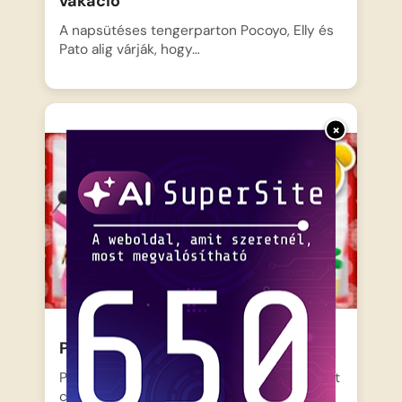
vakáció
A napsütéses tengerparton Pocoyo, Elly és
Pato alig várják, hogy…
×
Pocoyo – A cirkusz
Pocoyo, Elly és Pato elhatározzák, hogy saját
cirkuszt nyitnak a…