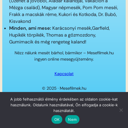
(Üzenet a jövőből, Aladár kalandjai, Vakáción a
Mézga család), Magyar népmesék, Pom Pom meséi,
Frakk a macskák réme, Kukori és Kotkoda, Dr. Bubó,
Kisvakond
Minden, ami mese:
Karácsonyi mesék,Garfield,
Hupikék törpikék, Thomas a gőzmozdony,
Gumimacik és még rengeteg kaland!
Nézz nálunk mesét bárhol, bármikor – Mesefilmek.hu
ingyen online mesegyűjtemény.
Kapcsolat
© 2025 · Mesefilmek.hu
Twitter
Instagram
LinkedIn
Facebook
A jobb felhasználói élmény érdekében az oldalon cookie-kat
használunk. Oldalunk használatával, Ön elfogadja a cookie-k
használatát.
OK
Nem