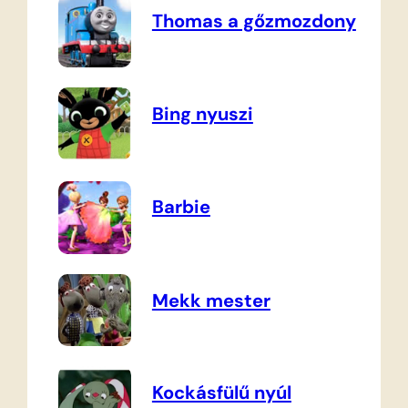
Thomas a gőzmozdony
Bing nyuszi
Barbie
Mekk mester
Kockásfülű nyúl