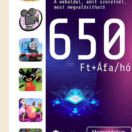
Teljes mesefilmek
Thomas a gőzmozdony
Bing nyuszi
Barbie