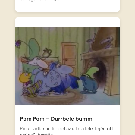
Pom Pom – Durrbele bumm
Picur vidáman lépdel az iskola felé, fején ott
csücsül barátja,…