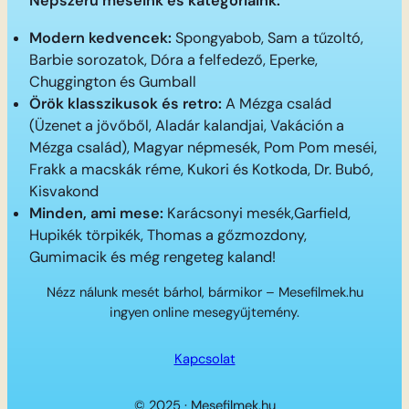
Népszerű meséink és kategóriáink:
Modern kedvencek:
Spongyabob, Sam a tűzoltó,
Barbie sorozatok, Dóra a felfedező, Eperke,
Chuggington és Gumball
Örök klasszikusok és retro:
A Mézga család
(Üzenet a jövőből, Aladár kalandjai, Vakáción a
Mézga család), Magyar népmesék, Pom Pom meséi,
Frakk a macskák réme, Kukori és Kotkoda, Dr. Bubó,
Kisvakond
Minden, ami mese:
Karácsonyi mesék,Garfield,
Hupikék törpikék, Thomas a gőzmozdony,
Gumimacik és még rengeteg kaland!
Nézz nálunk mesét bárhol, bármikor – Mesefilmek.hu
ingyen online mesegyűjtemény.
Kapcsolat
© 2025 · Mesefilmek.hu