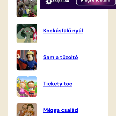
Mekk mester
Kockásfülű nyúl
Sam a tűzoltó
Tickety toc
Mézga család