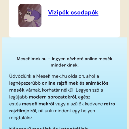
Vizipók csodapók
Mesefilmek.hu – Ingyen nézhető online mesék
mindenkinek!
Üdvözlünk a Mesefilmek.hu oldalon, ahol a
legnépszerűbb
online rajzfilmek
és
animációs
mesék
várnak, korhatár nélkül! Legyen szó a
legújabb
modern sorozatokról
, egész
estés
mesefilmekről
vagy a szülők kedvenc
retro
rajzfilmjeiről
, nálunk mindent egy helyen
megtalálsz.