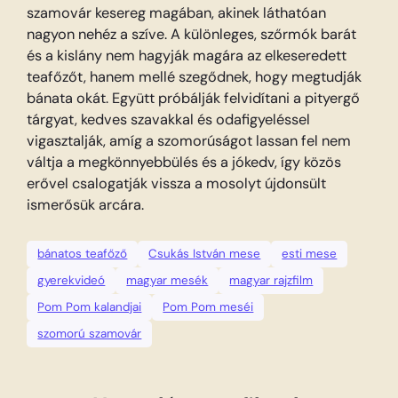
szamovár kesereg magában, akinek láthatóan
nagyon nehéz a szíve. A különleges, szőrmók barát
és a kislány nem hagyják magára az elkeseredett
teafőzőt, hanem mellé szegődnek, hogy megtudják
bánata okát. Együtt próbálják felvidítani a pityergő
tárgyat, kedves szavakkal és odafigyeléssel
vigasztalják, amíg a szomorúságot lassan fel nem
váltja a megkönnyebbülés és a jókedv, így közös
erővel csalogatják vissza a mosolyt újdonsült
ismerősük arcára.
bánatos teafőző
Csukás István mese
esti mese
gyerekvideó
magyar mesék
magyar rajzfilm
Pom Pom kalandjai
Pom Pom meséi
szomorú szamovár