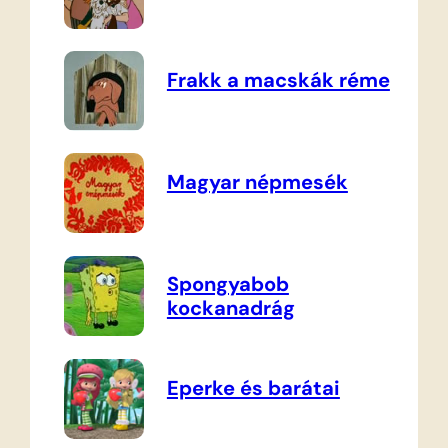
Frakk a macskák réme
Magyar népmesék
Spongyabob
kockanadrág
Eperke és barátai