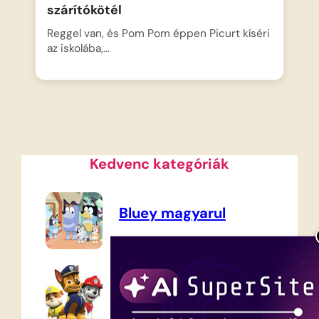
szárítókötél
Reggel van, és Pom Pom éppen Picurt kíséri
az iskolába,…
Kedvenc kategóriák
Bluey magyarul
Mancs Őrjárat