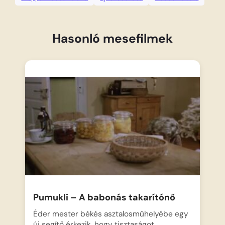
Hasonló mesefilmek
Pumukli – A babonás takarítónő
Éder mester békés asztalosműhelyébe egy
új segítő érkezik, hogy tisztaságot…