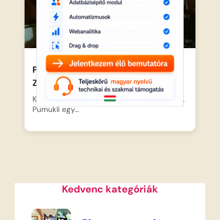
Pumukli kalandjai a tengeren –
Zűrzavar a fedélzeten
Képzeljétek el, hogy a vörös hajú kis kobold,
Pumukli egy…
Kedvenc kategóriák