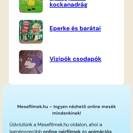
kockanadrág
Eperke és barátai
Vizipók csodapók
Mesefilmek.hu – Ingyen nézhető online mesék
mindenkinek!
Üdvözlünk a Mesefilmek.hu oldalon, ahol a
legnépszerűbb
online rajzfilmek
és
animációs