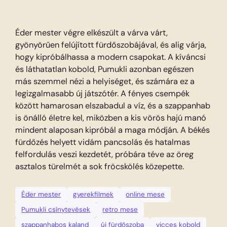
Éder mester végre elkészült a várva várt,
gyönyörűen felújított fürdőszobájával, és alig várja,
hogy kipróbálhassa a modern csapokat. A kíváncsi
és láthatatlan kobold, Pumukli azonban egészen
más szemmel nézi a helyiséget, és számára ez a
legizgalmasabb új játszótér. A fényes csempék
között hamarosan elszabadul a víz, és a szappanhab
is önálló életre kel, miközben a kis vörös hajú manó
mindent alaposan kipróbál a maga módján. A békés
fürdőzés helyett vidám pancsolás és hatalmas
felfordulás veszi kezdetét, próbára téve az öreg
asztalos türelmét a sok fröcskölés közepette.
Éder mester
gyerekfilmek
online mese
Pumukli csínytevések
retro mese
szappanhabos kaland
új fürdőszoba
vicces kobold