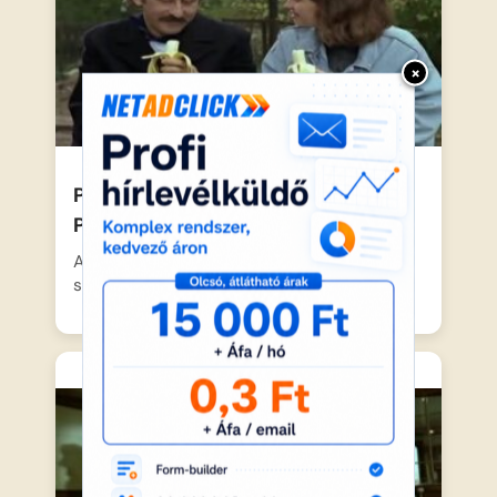
×
Pumukli kalandjai a tengeren –
Pumukli legszebb álma
A kis vörös hajú kobold ezúttal elhagyja a
szárazföldet, és…