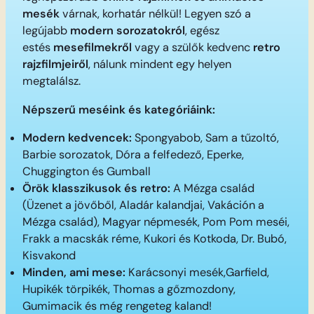
mesék
várnak, korhatár nélkül! Legyen szó a
legújabb
modern sorozatokról
, egész
estés
mesefilmekről
vagy a szülők kedvenc
retro
rajzfilmjeiről
, nálunk mindent egy helyen
megtalálsz.
Népszerű meséink és kategóriáink:
Modern kedvencek:
Spongyabob, Sam a tűzoltó,
Barbie sorozatok, Dóra a felfedező, Eperke,
Chuggington és Gumball
Örök klasszikusok és retro:
A Mézga család
(Üzenet a jövőből, Aladár kalandjai, Vakáción a
Mézga család), Magyar népmesék, Pom Pom meséi,
Frakk a macskák réme, Kukori és Kotkoda, Dr. Bubó,
Kisvakond
Minden, ami mese:
Karácsonyi mesék,Garfield,
Hupikék törpikék, Thomas a gőzmozdony,
Gumimacik és még rengeteg kaland!