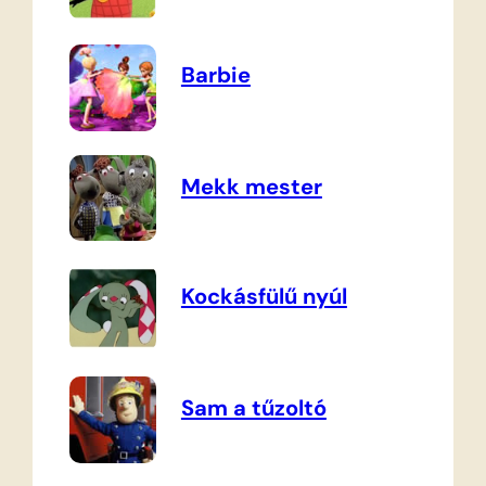
Barbie
Mekk mester
Kockásfülű nyúl
Sam a tűzoltó