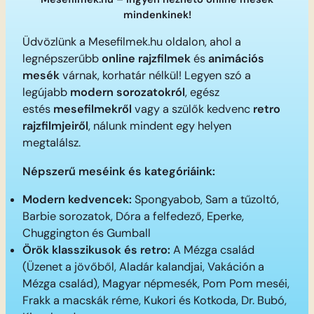
mindenkinek!
Üdvözlünk a Mesefilmek.hu oldalon, ahol a
legnépszerűbb
online rajzfilmek
és
animációs
mesék
várnak, korhatár nélkül! Legyen szó a
legújabb
modern sorozatokról
, egész
estés
mesefilmekről
vagy a szülők kedvenc
retro
rajzfilmjeiről
, nálunk mindent egy helyen
megtalálsz.
Népszerű meséink és kategóriáink:
Modern kedvencek:
Spongyabob, Sam a tűzoltó,
Barbie sorozatok, Dóra a felfedező, Eperke,
Chuggington és Gumball
Örök klasszikusok és retro:
A Mézga család
(Üzenet a jövőből, Aladár kalandjai, Vakáción a
Mézga család), Magyar népmesék, Pom Pom meséi,
Frakk a macskák réme, Kukori és Kotkoda, Dr. Bubó,