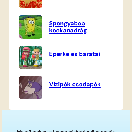
Spongyabob
kockanadrág
Eperke és barátai
Vizipók csodapók
Mesefilmek.hu – Ingyen nézhető online mesék