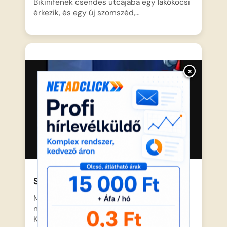
Bikinifenék csendes utcájába egy lakókocsi
érkezik, és egy új szomszéd,…
×
Spongyabob – Mesés otthonok
Mélyen az óceán mélyén, Bikinifenék
nyüzsgő városában Spongyabob
Kockanadrág egy…