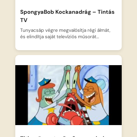
SpongyaBob Kockanadrág – Tintás
TV
Tunyacsáp végre megvalósítja régi álmát,
és elindítja saját televíziós műsorát…