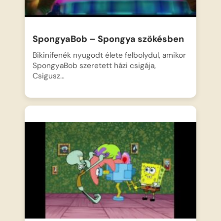
SpongyaBob – Spongya szökésben
Bikinifenék nyugodt élete felbolydul, amikor
SpongyaBob szeretett házi csigája,
Csigusz…