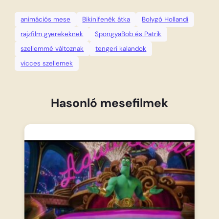
animációs mese
Bikinifenék átka
Bolygó Hollandi
rajzfilm gyerekeknek
SpongyaBob és Patrik
szellemmé változnak
tengeri kalandok
vicces szellemek
Hasonló mesefilmek