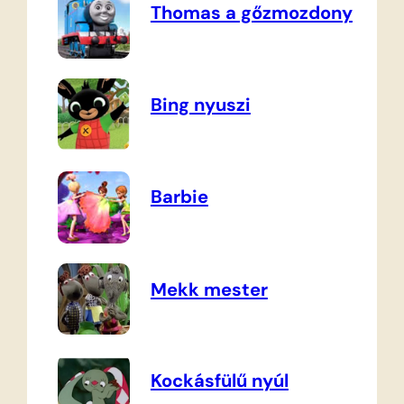
Thomas a gőzmozdony
Bing nyuszi
Barbie
Mekk mester
Kockásfülű nyúl