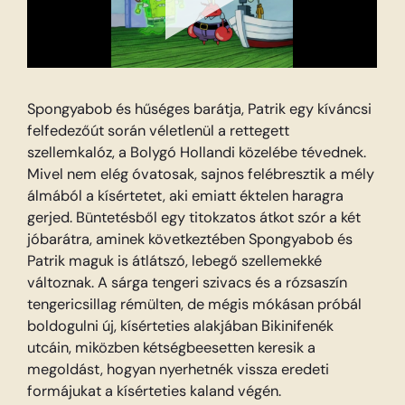
Spongyabob és hűséges barátja, Patrik egy kíváncsi
felfedezőút során véletlenül a rettegett
szellemkalóz, a Bolygó Hollandi közelébe tévednek.
Mivel nem elég óvatosak, sajnos felébresztik a mély
álmából a kísértetet, aki emiatt éktelen haragra
gerjed. Büntetésből egy titokzatos átkot szór a két
jóbarátra, aminek következtében Spongyabob és
Patrik maguk is átlátszó, lebegő szellemekké
változnak. A sárga tengeri szivacs és a rózsaszín
tengericsillag rémülten, de mégis mókásan próbál
boldogulni új, kísérteties alakjában Bikinifenék
utcáin, miközben kétségbeesetten keresik a
megoldást, hogyan nyerhetnék vissza eredeti
formájukat a kísérteties kaland végén.