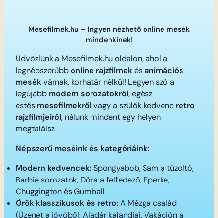
Mesefilmek.hu – Ingyen nézhető online mesék
mindenkinek!
Üdvözlünk a Mesefilmek.hu oldalon, ahol a
legnépszerűbb
online rajzfilmek
és
animációs
mesék
várnak, korhatár nélkül! Legyen szó a
legújabb
modern sorozatokról
, egész
estés
mesefilmekről
vagy a szülők kedvenc
retro
rajzfilmjeiről
, nálunk mindent egy helyen
megtalálsz.
Népszerű meséink és kategóriáink:
Modern kedvencek:
Spongyabob, Sam a tűzoltó,
Barbie sorozatok, Dóra a felfedező, Eperke,
Chuggington és Gumball
Örök klasszikusok és retro:
A Mézga család
(Üzenet a jövőből, Aladár kalandjai, Vakáción a