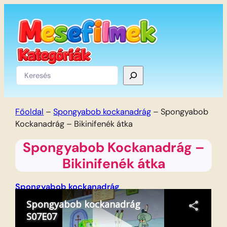
Ugrás
a
tartalomhoz
Keresés
Főoldal
–
Spongyabob kockanadrág
–
Spongyabob
Kockanadrág – Bikinifenék átka
Spongyabob Kockanadrág –
Bikinifenék átka
Spongyabob kockanadrág