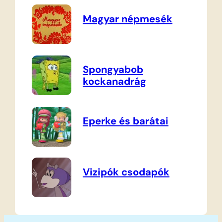
Magyar népmesék
Spongyabob
kockanadrág
Eperke és barátai
Vizipók csodapók