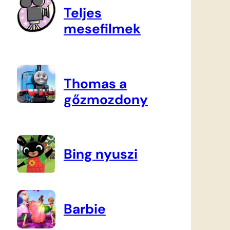
Teljes
mesefilmek
Thomas a
gőzmozdony
Bing nyuszi
Barbie