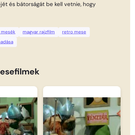
jét és bátorságát be kell vetnie, hogy
 mesék
magyar rajzfilm
retro mese
madása
esefilmek