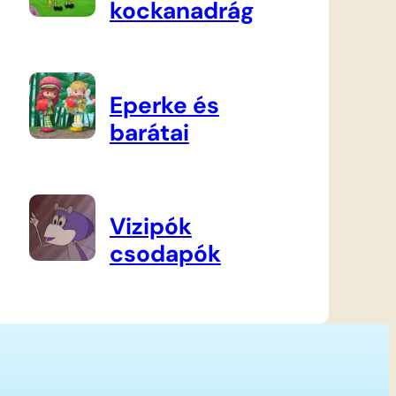
kockanadrág
Eperke és
barátai
Vizipók
csodapók