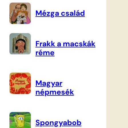
Mézga család
Frakk a macskák
réme
Magyar
népmesék
Spongyabob