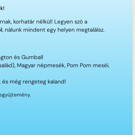
k!
nak, korhatár nélkül! Legyen szó a
ől
, nálunk mindent egy helyen megtalálsz.
ington és Gumball
 család), Magyar népmesék, Pom Pom meséi,
 és még rengeteg kaland!
segyűjtemény.