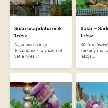
Süsü csapdába esik
Süsü – Sár
1.rész
1.rész
A gonosz és irigy
Süsü, a jószív
Torzonborz király szemet
sárkány már a 
vet a híres…
lakója,…