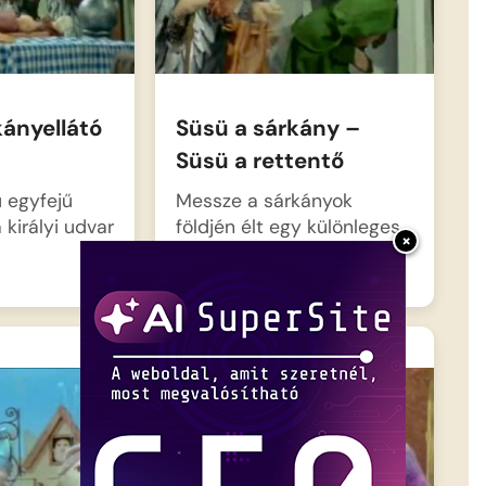
kányellátó
Süsü a sárkány –
Süsü a rettentő
ű egyfejű
Messze a sárkányok
királyi udvar
földjén élt egy különleges
×
fiú, akit apja…