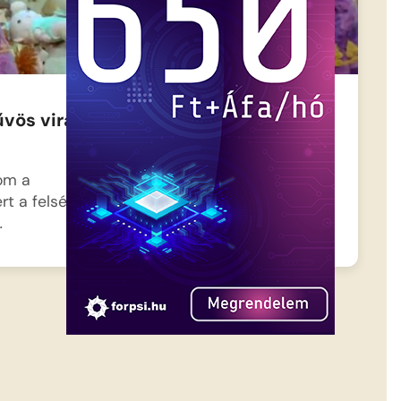
űvös virág
Süsü – Vendég a
háznál 1.rész
om a
Hatalmas a felfordulás a
rt a felséges
királyi udvarban, mindenki
…
takarít és süt-főz,…