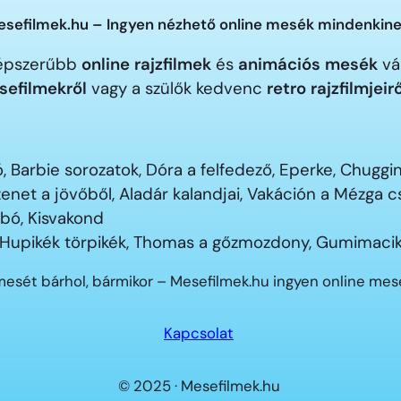
sefilmek.hu – Ingyen nézhető online mesék mindenkine
gnépszerűbb
online rajzfilmek
és
animációs mesék
vár
sefilmekről
vagy a szülők kedvenc
retro rajzfilmjeir
 Barbie sorozatok, Dóra a felfedező, Eperke, Chugg
enet a jövőből, Aladár kalandjai, Vakáción a Mézga
ubó, Kisvakond
 Hupikék törpikék, Thomas a gőzmozdony, Gumimacik
mesét bárhol, bármikor – Mesefilmek.hu ingyen online me
Kapcsolat
© 2025 · Mesefilmek.hu