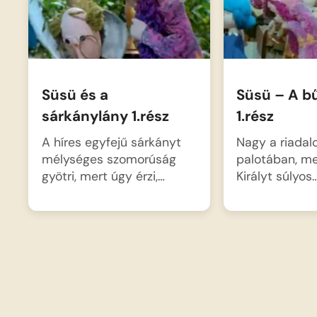
Süsü és a
Süsü – A b
sárkánylány 1.rész
1.rész
A híres egyfejű sárkányt
Nagy a riadal
mélységes szomorúság
palotában, me
gyötri, mert úgy érzi,…
Királyt súlyos