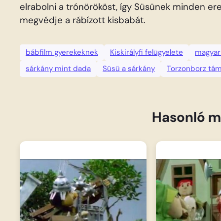
elrabolni a trónörököst, így Süsünek minden ere
megvédje a rábízott kisbabát.
bábfilm gyerekeknek
Kiskirályfi felügyelete
magyar
sárkány mint dada
Süsü a sárkány
Torzonborz tá
Hasonló m