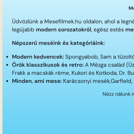
Me
Üdvözlünk a Mesefilmek.hu oldalon, ahol a le
legújabb
modern sorozatokról
, egész estés
me
Népszerű meséink és kategóriáink:
Modern kedvencek:
Spongyabob, Sam a tűzoltó,
Örök klasszikusok és retro:
A Mézga család (Üz
Frakk a macskák réme, Kukori és Kotkoda, Dr. B
Minden, ami mese:
Karácsonyi mesék,Garfield,
Nézz nálunk 