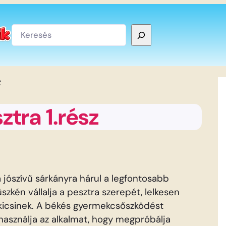
Keresés
z
ztra 1.rész
 a jószívű sárkányra hárul a legfontosabb
büszkén vállalja a pesztra szerepét, lelkesen
a kicsinek. A békés gyermekcsőszködést
használja az alkalmat, hogy megpróbálja