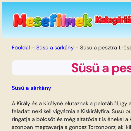
Ugrás
a
tartalomhoz
Főoldal
–
Süsü a sárkány
–
Süsü a pesztra 1.rés
Süsü a pes
Süsü a sárkány
A Király és a Királyné elutaznak a palotából, így
feladat: neki kell vigyáznia a Kiskirályfira. Süsü 
ringatja a bölcsőt és még altatódalt is énekel 
azonban megzavarja a gonosz Torzonborz, aki ki