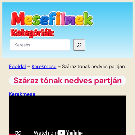
Ugrás
a
tartalomhoz
Keresés
Főoldal
–
Kerekmese
–
Száraz tónak nedves partján
Száraz tónak nedves partján
Kerekmese