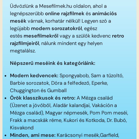
Üdvözlünk a Mesefilmek.hu oldalon, ahol a
legnépszerűbb
online rajzfilmek
és
animációs
mesék
várnak, korhatár nélkül! Legyen szó a
legújabb
modern sorozatokról
, egész
estés
mesefilmekről
vagy a szülők kedvenc
retro
rajzfilmjeiről
, nálunk mindent egy helyen
megtalálsz.
Népszerű meséink és kategóriáink:
Modern kedvencek:
Spongyabob, Sam a tűzoltó,
Barbie sorozatok, Dóra a felfedező, Eperke,
Chuggington és Gumball
Örök klasszikusok és retro:
A Mézga család
(Üzenet a jövőből, Aladár kalandjai, Vakáción a
Mézga család), Magyar népmesék, Pom Pom meséi,
Frakk a macskák réme, Kukori és Kotkoda, Dr. Bubó,
Kisvakond
Minden, ami mese:
Karácsonyi mesék,Garfield,