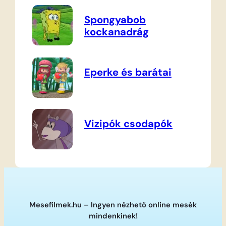
Spongyabob
kockanadrág
Eperke és barátai
Vizipók csodapók
Mesefilmek.hu – Ingyen nézhető online mesék
mindenkinek!