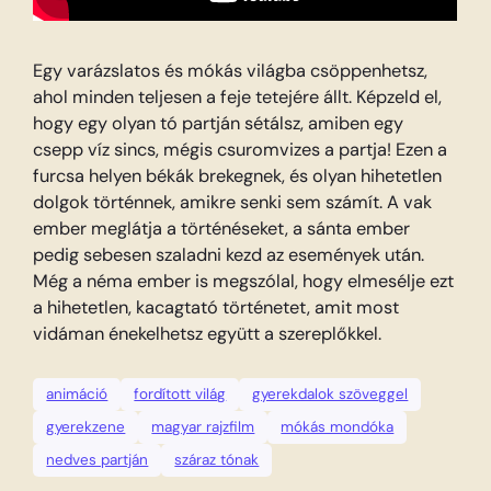
Egy varázslatos és mókás világba csöppenhetsz,
ahol minden teljesen a feje tetejére állt. Képzeld el,
hogy egy olyan tó partján sétálsz, amiben egy
csepp víz sincs, mégis csuromvizes a partja! Ezen a
furcsa helyen békák brekegnek, és olyan hihetetlen
dolgok történnek, amikre senki sem számít. A vak
ember meglátja a történéseket, a sánta ember
pedig sebesen szaladni kezd az események után.
Még a néma ember is megszólal, hogy elmesélje ezt
a hihetetlen, kacagtató történetet, amit most
vidáman énekelhetsz együtt a szereplőkkel.
animáció
fordított világ
gyerekdalok szöveggel
gyerekzene
magyar rajzfilm
mókás mondóka
nedves partján
száraz tónak