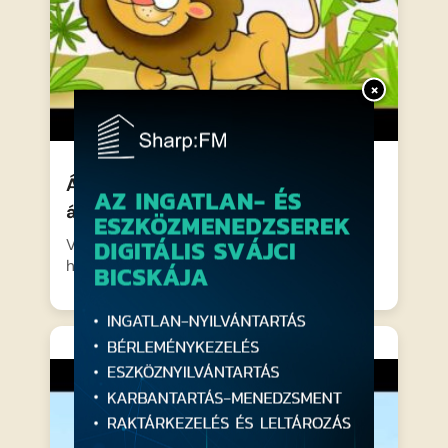
×
Állatos Ábécé – a magyar ABC
állatokkal
Vidám ritmusokra masíroznak fel az állatok,
hogy segítsenek megtanulni a…