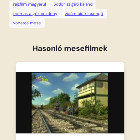
rajzfilm magyarul
Sodor szigeti kaland
thomas a gőzmozdony
vidám biciklicsengő
vonatos mese
Hasonló mesefilmek