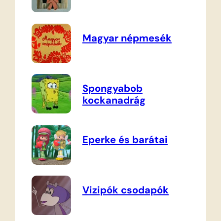
Magyar népmesék
Spongyabob
kockanadrág
Eperke és barátai
Vizipók csodapók