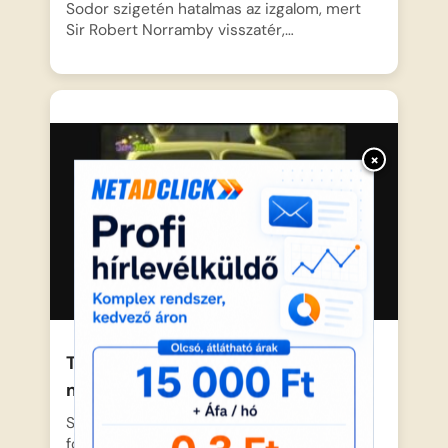
Sodor szigetén hatalmas az izgalom, mert
Sir Robert Norramby visszatér,…
×
Thomas – Tiszta légy az ütköződ
mögött is
Sodor szigetén mindig nagy a sürgés-
forgás, a sínek sosem pihennek….