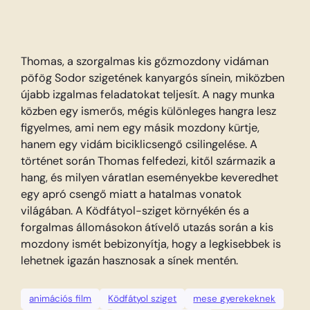
Thomas, a szorgalmas kis gőzmozdony vidáman
pöfög Sodor szigetének kanyargós sínein, miközben
újabb izgalmas feladatokat teljesít. A nagy munka
közben egy ismerős, mégis különleges hangra lesz
figyelmes, ami nem egy másik mozdony kürtje,
hanem egy vidám biciklicsengő csilingelése. A
történet során Thomas felfedezi, kitől származik a
hang, és milyen váratlan eseményekbe keveredhet
egy apró csengő miatt a hatalmas vonatok
világában. A Ködfátyol-sziget környékén és a
forgalmas állomásokon átívelő utazás során a kis
mozdony ismét bebizonyítja, hogy a legkisebbek is
lehetnek igazán hasznosak a sínek mentén.
animációs film
Ködfátyol sziget
mese gyerekeknek