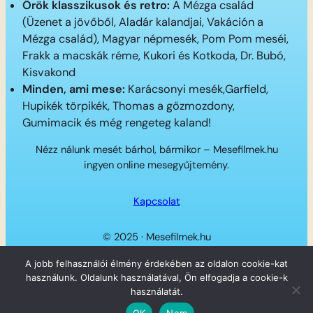
Örök klasszikusok és retro:
A Mézga család
(Üzenet a jövőből, Aladár kalandjai, Vakáción a
Mézga család), Magyar népmesék, Pom Pom meséi,
Frakk a macskák réme, Kukori és Kotkoda, Dr. Bubó,
Kisvakond
Minden, ami mese:
Karácsonyi mesék,Garfield,
Hupikék törpikék, Thomas a gőzmozdony,
Gumimacik és még rengeteg kaland!
Nézz nálunk mesét bárhol, bármikor – Mesefilmek.hu
ingyen online mesegyűjtemény.
Kapcsolat
© 2025 · Mesefilmek.hu
Twitter
Instagram
LinkedIn
Facebook
A jobb felhasználói élmény érdekében az oldalon cookie-kat
használunk. Oldalunk használatával, Ön elfogadja a cookie-k
használatát.
OK
Nem