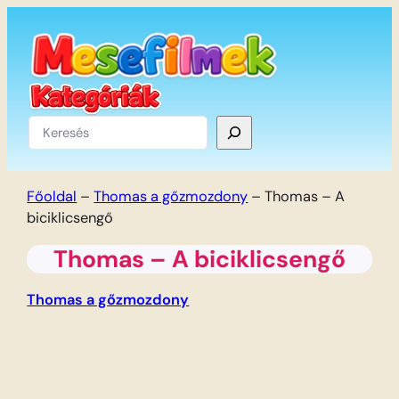
Ugrás
a
tartalomhoz
Keresés
Főoldal
–
Thomas a gőzmozdony
–
Thomas – A
biciklicsengő
Thomas – A biciklicsengő
Thomas a gőzmozdony