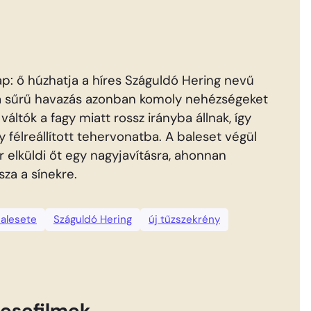
ap: ő húzhatja a híres Száguldó Hering nevű
és a sűrű havazás azonban komoly nehézségeket
váltók a fagy miatt rossz irányba állnak, így
félreállított tehervonatba. A baleset végül
r elküldi őt egy nagyjavításra, ahonnan
sza a sínekre.
balesete
Száguldó Hering
új tűzszekrény
esefilmek