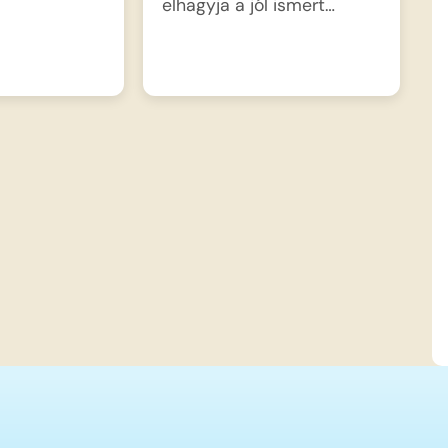
elhagyja a jól ismert…