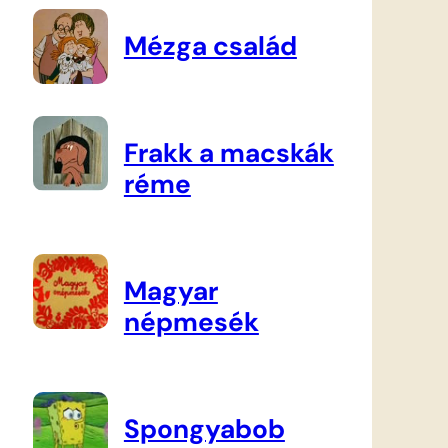
Mézga család
Frakk a macskák
réme
Magyar
népmesék
Spongyabob