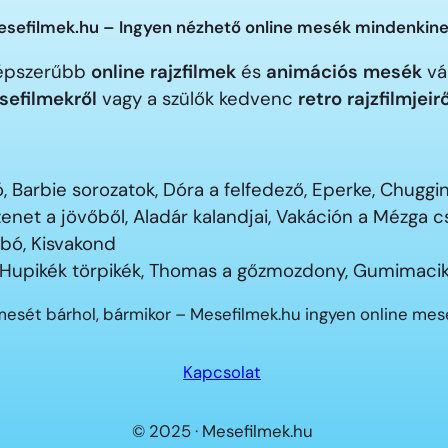
sefilmek.hu – Ingyen nézhető online mesék mindenkine
gnépszerűbb
online rajzfilmek
és
animációs mesék
vár
sefilmekről
vagy a szülők kedvenc
retro rajzfilmjeir
 Barbie sorozatok, Dóra a felfedező, Eperke, Chugg
enet a jövőből, Aladár kalandjai, Vakáción a Mézga
ubó, Kisvakond
 Hupikék törpikék, Thomas a gőzmozdony, Gumimacik
mesét bárhol, bármikor – Mesefilmek.hu ingyen online me
Kapcsolat
© 2025 · Mesefilmek.hu