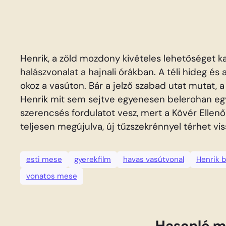
Henrik, a zöld mozdony kivételes lehetőséget k
halászvonalat a hajnali órákban. A téli hideg 
okoz a vasúton. Bár a jelző szabad utat mutat, a 
Henrik mit sem sejtve egyenesen belerohan egy 
szerencsés fordulatot vesz, mert a Kövér Ellenő
teljesen megújulva, új tűzszekrénnyel térhet vis
esti mese
gyerekfilm
havas vasútvonal
Henrik 
vonatos mese
Hasonló m