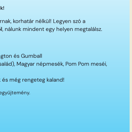
k!
nak, korhatár nélkül! Legyen szó a
ől
, nálunk mindent egy helyen megtalálsz.
ington és Gumball
 család), Magyar népmesék, Pom Pom meséi,
 és még rengeteg kaland!
segyűjtemény.