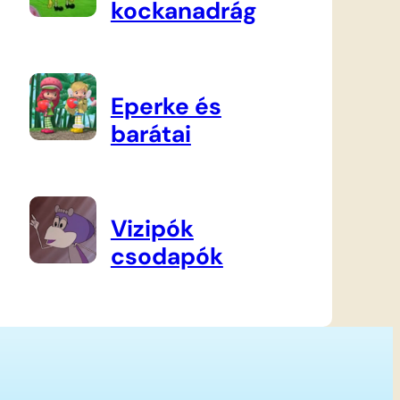
kockanadrág
Eperke és
barátai
Vizipók
csodapók