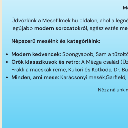
Me
Üdvözlünk a Mesefilmek.hu oldalon, ahol a le
legújabb
modern sorozatokról
, egész estés
me
Népszerű meséink és kategóriáink:
Modern kedvencek:
Spongyabob, Sam a tűzoltó,
Örök klasszikusok és retro:
A Mézga család (Üz
Frakk a macskák réme, Kukori és Kotkoda, Dr. B
Minden, ami mese:
Karácsonyi mesék,Garfield,
Nézz nálunk 