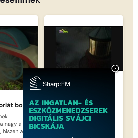
×
Thomas és az űrhajó
Sodor szigetére sűrű köd
orlát bont
ereszkedett, amikor Percy,
a kis zöld…
nek
ma nagy a
, hiszen a