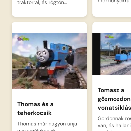
mozdonyokra
traktorral, és rögtön…
Tomasz a
gőzmozdon
Thomas és a
vonatsiklá
teherkocsik
Gordonnak ro
Thomas már nagyon unja
van, és hallan
a személykocsik