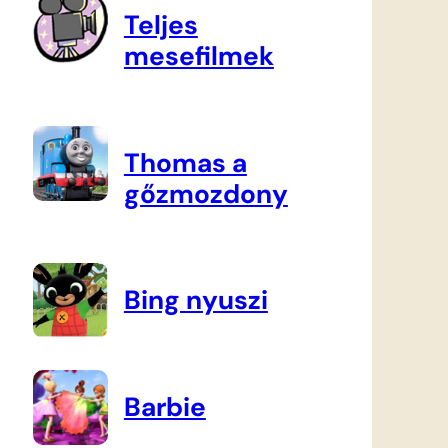
Teljes
mesefilmek
Thomas a
gőzmozdony
Bing nyuszi
Barbie