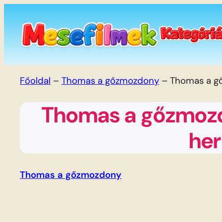
Ugrás
a
tartalomhoz
Főoldal
–
Thomas a gőzmozdony
–
Thomas a gő
Thomas a gőzmozd
her
Thomas a gőzmozdony