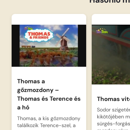
Thomas a
gőzmozdony –
Thomas és Terence és
Thomas vit
a hó
Sodor szigeté
kikötőjében 
Thomas, a kis gőzmozdony
sürgés-forgás
találkozik Terence-szel, a