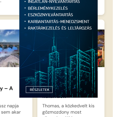
…
Thomas és barátai –
y – A
Nagy világ nagy
s
kalandok
ssz napja
Thomas, a közkedvelt kis
i sem akar
gőzmozdony most