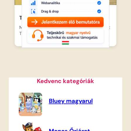
Tickety Toc – Fuvarozás
Madame Au Lait friss zöldségekre vár, ezért
Tommy és Tallulah…
Kedvenc kategóriák
Bluey magyarul
Mancs Őrjárat