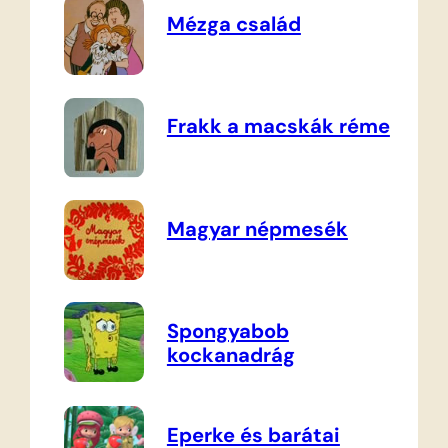
Mézga család
Frakk a macskák réme
Magyar népmesék
Spongyabob
kockanadrág
Eperke és barátai