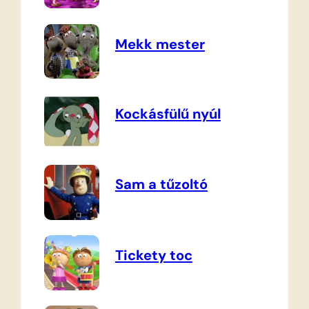
Mekk mester
Kockásfülű nyúl
Sam a tűzoltó
Tickety toc