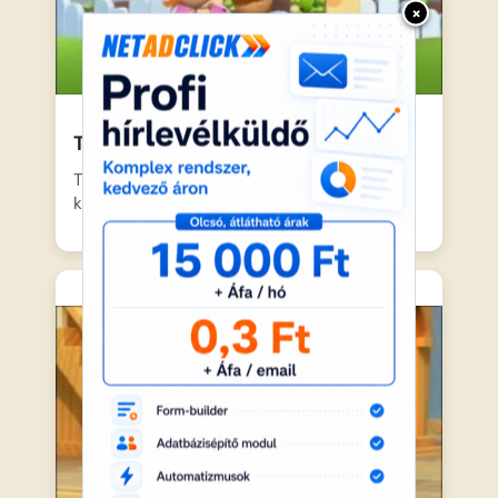
×
Tickety Toc – Fényképezkedés
Tommy és Tallulah, a két iker különleges
küldetést teljesít: egy…