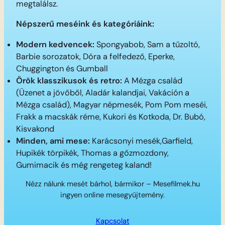
megtalálsz.
Népszerű meséink és kategóriáink:
Modern kedvencek:
Spongyabob, Sam a tűzoltó,
Barbie sorozatok, Dóra a felfedező, Eperke,
Chuggington és Gumball
Örök klasszikusok és retro:
A Mézga család
(Üzenet a jövőből, Aladár kalandjai, Vakáción a
Mézga család), Magyar népmesék, Pom Pom meséi,
Frakk a macskák réme, Kukori és Kotkoda, Dr. Bubó,
Kisvakond
Minden, ami mese:
Karácsonyi mesék,Garfield,
Hupikék törpikék, Thomas a gőzmozdony,
Gumimacik és még rengeteg kaland!
Nézz nálunk mesét bárhol, bármikor – Mesefilmek.hu
ingyen online mesegyűjtemény.
Kapcsolat