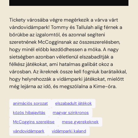
Tickety városába végre megérkezik a várva várt
vándovidámpark! Tommy és Tallulah alig férnek a
bőrükbe az izgalomtól, és azonnal segíteni
szeretnének McCogginsnak az összeszerelésben,
hogy minél előbb kezdődhessen a móka. A nagy
sietségben azonban véletlenül elszabadítják a
félkész játékokat, ami hatalmas galibát okoz a
városban. Az ikreknek össze kell fogniuk barátaikkal,
hogy helyrehozzák a vidámparki játékokat, mielőtt
még lejárna az idő, és megszólalna a Kime-óra.
animációs sorozat
elszabadult játékok
közös hibajavítás
magyar szinkronos
McCoggins szerelése
mese gyerekeknek
vándovidámpark
vidámparki kaland