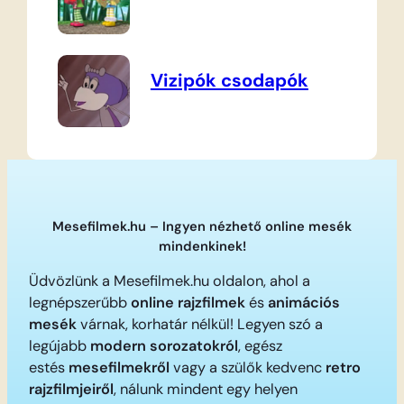
Vizipók csodapók
Mesefilmek.hu – Ingyen nézhető online mesék
mindenkinek!
Üdvözlünk a Mesefilmek.hu oldalon, ahol a
legnépszerűbb
online rajzfilmek
és
animációs
mesék
várnak, korhatár nélkül! Legyen szó a
legújabb
modern sorozatokról
, egész
estés
mesefilmekről
vagy a szülők kedvenc
retro
rajzfilmjeiről
, nálunk mindent egy helyen