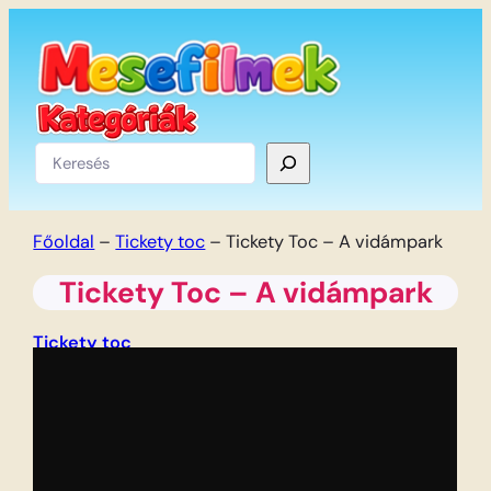
Ugrás
a
tartalomhoz
Keresés
Főoldal
–
Tickety toc
–
Tickety Toc – A vidámpark
Tickety Toc – A vidámpark
Tickety toc