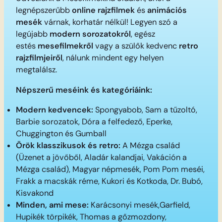
legnépszerűbb
online rajzfilmek
és
animációs
mesék
várnak, korhatár nélkül! Legyen szó a
legújabb
modern sorozatokról
, egész
estés
mesefilmekről
vagy a szülők kedvenc
retro
rajzfilmjeiről
, nálunk mindent egy helyen
megtalálsz.
Népszerű meséink és kategóriáink:
Modern kedvencek:
Spongyabob, Sam a tűzoltó,
Barbie sorozatok, Dóra a felfedező, Eperke,
Chuggington és Gumball
Örök klasszikusok és retro:
A Mézga család
(Üzenet a jövőből, Aladár kalandjai, Vakáción a
Mézga család), Magyar népmesék, Pom Pom meséi,
Frakk a macskák réme, Kukori és Kotkoda, Dr. Bubó,
Kisvakond
Minden, ami mese:
Karácsonyi mesék,Garfield,
Hupikék törpikék, Thomas a gőzmozdony,