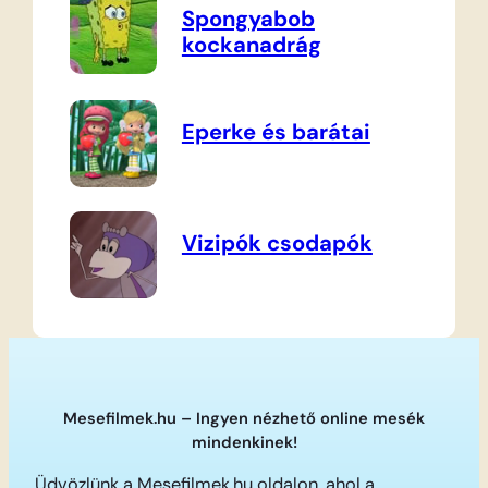
Spongyabob
kockanadrág
Eperke és barátai
Vizipók csodapók
Mesefilmek.hu – Ingyen nézhető online mesék
mindenkinek!
Üdvözlünk a Mesefilmek.hu oldalon, ahol a