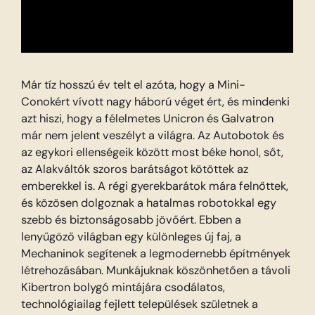
Már tíz hosszú év telt el azóta, hogy a Mini-
Conokért vívott nagy háború véget ért, és mindenki
azt hiszi, hogy a félelmetes Unicron és Galvatron
már nem jelent veszélyt a világra. Az Autobotok és
az egykori ellenségeik között most béke honol, sőt,
az Alakváltók szoros barátságot kötöttek az
emberekkel is. A régi gyerekbarátok mára felnőttek,
és közösen dolgoznak a hatalmas robotokkal egy
szebb és biztonságosabb jövőért. Ebben a
lenyűgöző világban egy különleges új faj, a
Mechaninok segítenek a legmodernebb építmények
létrehozásában. Munkájuknak köszönhetően a távoli
Kibertron bolygó mintájára csodálatos,
technológiailag fejlett települések születnek a