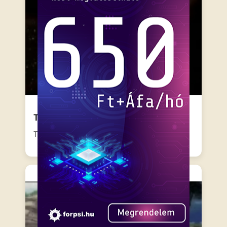
Transformers Energon – 3. Rész
Tíz hosszú év telt el a nagy csaták óta, és…