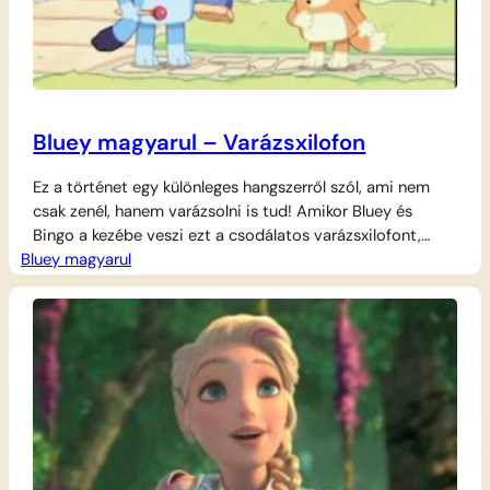
Bluey magyarul – Varázsxilofon
Ez a történet egy különleges hangszerről szól, ami nem
csak zenél, hanem varázsolni is tud! Amikor Bluey és
Bingo a kezébe veszi ezt a csodálatos varázsxilofont,
Bluey magyarul
hirtelen hatalmas móka veszi kezdetét a nappaliban.
Egyetlen ütés a xilofonon, és Apa azonnal megdermed,
mintha szobor lenne belőle! A lányok persze nem hagyják
ki a lehetőséget: vicces pózokba…