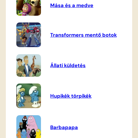
Mása és a medve
Transformers mentő botok
Állati küldetés
Hupikék törpikék
Barbapapa