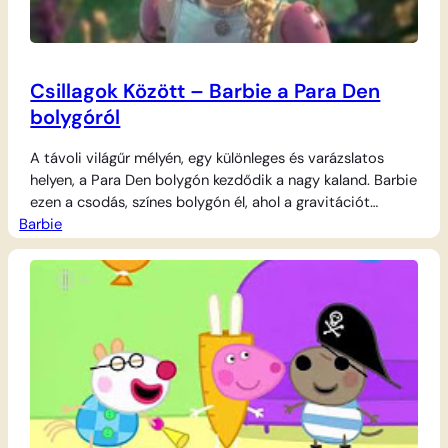
Csillagok Között – Barbie a Para Den
bolygóról
A távoli világűr mélyén, egy különleges és varázslatos
helyen, a Para Den bolygón kezdődik a nagy kaland. Barbie
ezen a csodás, színes bolygón él, ahol a gravitációt
Barbie
legyőzve suhan a levegőben. Nem egyedül indul útnak,
hiszen hűséges barátja, a repülő kisállat, Pupcorn is vele
tart a száguldásban. Barbie felpattan a különleges
légdeszkájára, és bátran manőverezik…