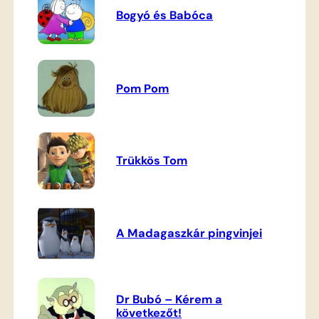
Bogyó és Babóca
Pom Pom
Trükkös Tom
A Madagaszkár pingvinjei
Dr Bubó – Kérem a
következőt!