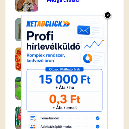
Mézga család
×
Frakk a macskák réme
Magyar népmesék
Spongyabob kockanadrág
Eperke és barátai