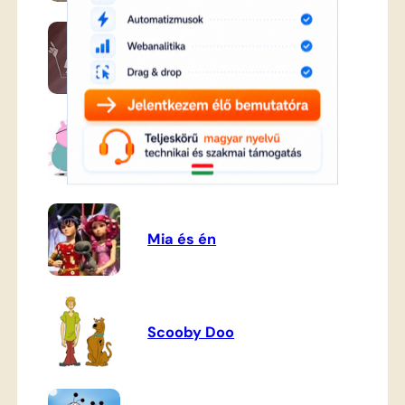
Vizipók csodapók
Peppa malac
Mia és én
Scooby Doo