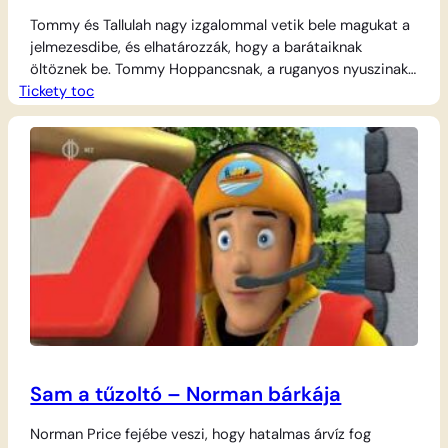
Tommy és Tallulah nagy izgalommal vetik bele magukat a
jelmezesdibe, és elhatározzák, hogy a barátaiknak
öltöznek be. Tommy Hoppancsnak, a ruganyos nyuszinak
Tickety toc
a jelmezét ölti magára, Tallulah pedig a feltaláló
McCoggins mestert utánozza. A játék hevében
megpróbálják átvenni a választott karaktereik feladatait
is, de hamar rájönnek, hogy nem is olyan egyszerű más
bőrébe bújni, főleg…
Sam a tűzoltó – Norman bárkája
Norman Price fejébe veszi, hogy hatalmas árvíz fog