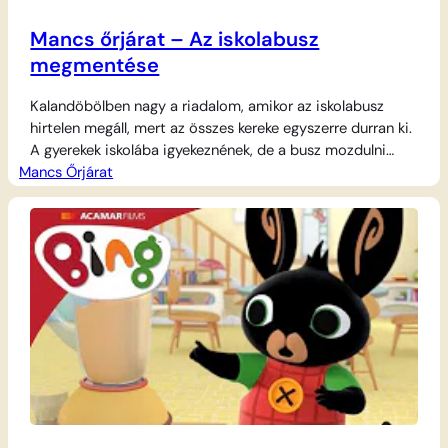
Mancs őrjárat – Az iskolabusz
megmentése
Kalandöbölben nagy a riadalom, amikor az iskolabusz
hirtelen megáll, mert az összes kereke egyszerre durran ki.
A gyerekek iskolába igyekeznének, de a busz mozdulni
Mancs Őrjárat
sem bír. Szerencsére Ryder és a hős kutyik azonnal a
helyszínre sietnek, hogy megoldják a problémát. Mivel a
javítás sokáig tartana, Ryder egy igazán különleges
megoldást talál ki: a hatalmas Őrjárgányt…