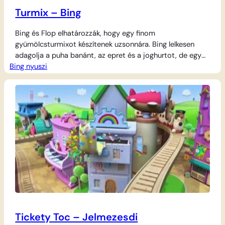
Turmix – Bing
Bing és Flop elhatározzák, hogy egy finom
gyümölcsturmixot készítenek uzsonnára. Bing lelkesen
adagolja a puha banánt, az epret és a joghurtot, de egy
Bing nyuszi
ropogós sárgarépát is mindenképpen bele szeretne tenni
a turmixgépbe. Bár Flop figyelmezteti, hogy a répa
kemény, Bing ragaszkodik az ötletéhez. A turmixolás után
kiderül, hogy az ital tele van rágós répadarabkákkal, ami…
Tickety Toc – Jelmezesdi