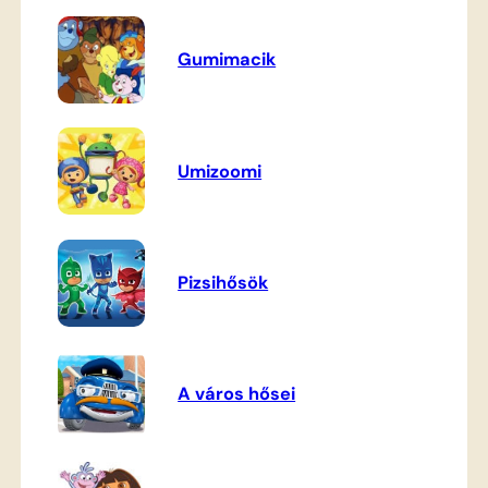
Gumimacik
Umizoomi
Pizsihősök
A város hősei