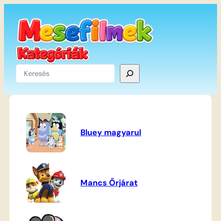
Ugrás
a
tartalomhoz
Keresés
Bluey magyarul
Mancs Őrjárat