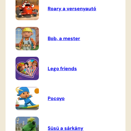
Roary a versenyautó
Bob, a mester
Lego friends
Pocoyo
Süsü a sárkány