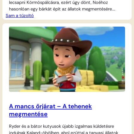
lecsapni Körmöspálcásra, ezért úgy dönt, Noéhoz
hasonlóan egy bárkát épít az állatok megmentésére.
Sam a tűzoltó
Össze is gyűjti kiszemelt utasait, köztük Woolly-t, a
bárányt, ám a rögtönzött tutajjal hamarosan a nyílt vízen
találják magukat. A sodródó bárka utasainak
szerencséjére Sam és a tűzoltócsapat résen van, hogy
végrehajtsák a vízi…
A mancs őrjárat – A tehenek
megmentése
Ryder és a bátor kutyusok újabb izgalmas küldetésre
indulnak Kaland-öbölben, ahol ezúttal a tanyasi állatok