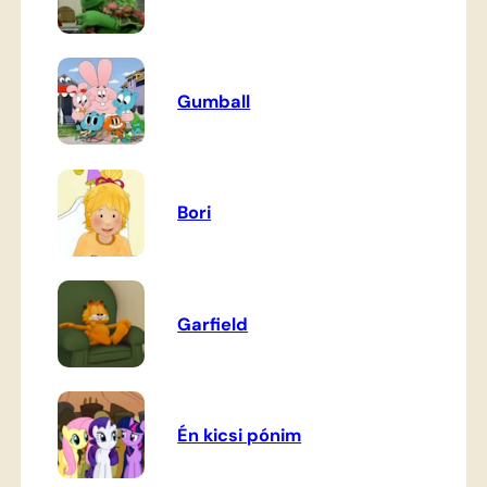
Gumball
Bori
Garfield
Én kicsi pónim