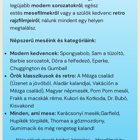
legújabb
modern sorozatokról
, egész
estés
mesefilmekről
vagy a szülők kedvenc
retro
rajzfilmjeiről
, nálunk mindent egy helyen
megtalálsz.
Népszerű meséink és kategóriáink:
Modern kedvencek:
Spongyabob, Sam a tűzoltó,
Barbie sorozatok, Dóra a felfedező, Eperke,
Chuggington és Gumball
Örök klasszikusok és retro:
A Mézga család
(Üzenet a jövőből, Aladár kalandjai, Vakáción a
Mézga család), Magyar népmesék, Pom Pom meséi,
Frakk a macskák réme, Kukori és Kotkoda, Dr. Bubó,
Kisvakond
Minden, ami mese:
Karácsonyi mesék,Garfield,
Hupikék törpikék, Thomas a gőzmozdony,
Gumimacik és még rengeteg kaland!