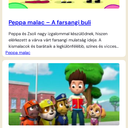
Peppa malac – A farsangi buli
Peppa és Zsoli nagy izgalommal készülődnek, hiszen
elérkezett a várva várt farsangi mulatság ideje. A
kismalacok és barátaik a legkülönfélébb, színes és vicces
Peppa malac
jelmezekbe bújnak, hogy így ünnepeljenek együtt. Peppa
egy varázslatos tündérnek öltözik, míg Zsoli a kedvenc
dinoszaurusz jelmezét veszi fel, hogy mindenkit
megijesszen egy kicsit. A buliban vidám zene szól,
rengeteg a lufi,…