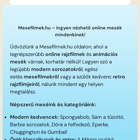
Mesefilmek.hu – Ingyen nézhető online mesék
mindenkinek!
Üdvözlünk a Mesefilmek.hu oldalon, ahol a
legnépszerűbb
online rajzfilmek
és
animációs
mesék
várnak, korhatár nélkül! Legyen szó a
legújabb
modern sorozatokról
, egész
estés
mesefilmekről
vagy a szülők kedvenc
retro
rajzfilmjeiről
, nálunk mindent egy helyen
megtalálsz.
Népszerű meséink és kategóriáink:
Modern kedvencek:
Spongyabob, Sam a tűzoltó,
Barbie sorozatok, Dóra a felfedező, Eperke,
Chuggington és Gumball
Örök klasszikusok és retro:
A Mézga család