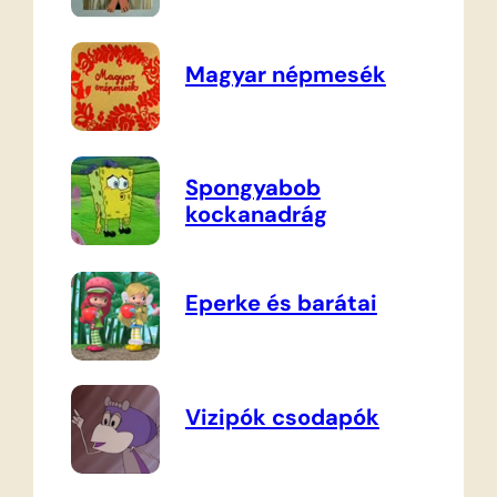
Magyar népmesék
Spongyabob
kockanadrág
Eperke és barátai
Vizipók csodapók