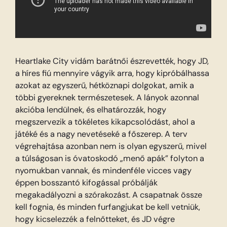
Heartlake City vidám barátnői észrevették, hogy JD,
a híres fiú mennyire vágyik arra, hogy kipróbálhassa
azokat az egyszerű, hétköznapi dolgokat, amik a
többi gyereknek természetesek. A lányok azonnal
akcióba lendülnek, és elhatározzák, hogy
megszervezik a tökéletes kikapcsolódást, ahol a
játéké és a nagy nevetéseké a főszerep. A terv
végrehajtása azonban nem is olyan egyszerű, mivel
a túlságosan is óvatoskodó „menő apák” folyton a
nyomukban vannak, és mindenféle vicces vagy
éppen bosszantó kifogással próbálják
megakadályozni a szórakozást. A csapatnak össze
kell fognia, és minden furfangjukat be kell vetniük,
hogy kicselezzék a felnőtteket, és JD végre