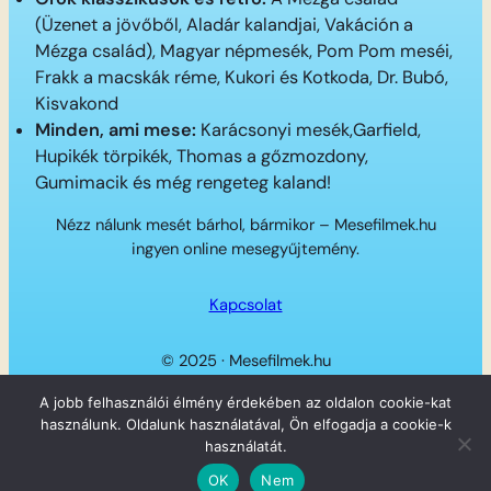
(Üzenet a jövőből, Aladár kalandjai, Vakáción a
Mézga család), Magyar népmesék, Pom Pom meséi,
Frakk a macskák réme, Kukori és Kotkoda, Dr. Bubó,
Kisvakond
Minden, ami mese:
Karácsonyi mesék,Garfield,
Hupikék törpikék, Thomas a gőzmozdony,
Gumimacik és még rengeteg kaland!
Nézz nálunk mesét bárhol, bármikor – Mesefilmek.hu
ingyen online mesegyűjtemény.
Kapcsolat
© 2025 · Mesefilmek.hu
Twitter
Instagram
LinkedIn
Facebook
A jobb felhasználói élmény érdekében az oldalon cookie-kat
használunk. Oldalunk használatával, Ön elfogadja a cookie-k
használatát.
OK
Nem