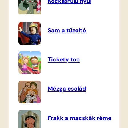
Kockásfülű nyúl
Sam a tűzoltó
Tickety toc
Mézga család
Frakk a macskák réme