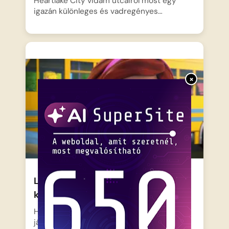
Heartlake City vidám utcáiról most egy
igazán különleges és vadregényes…
×
Lego Friends – Elveszett
kedvencek
Heartlake City vidám utcáit nagy riadalom
járja át, ugyanis a…