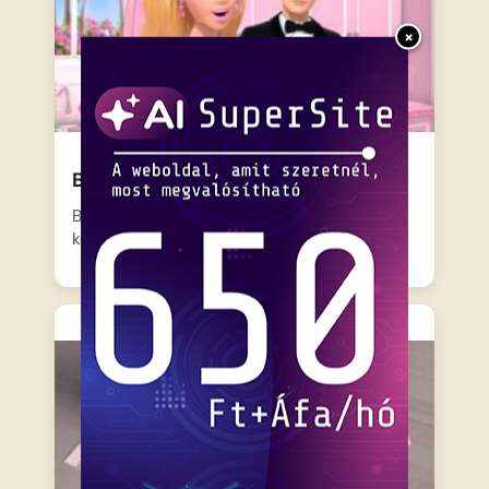
×
Barbie – Krém rapszódia
Barbie elhatározza, hogy bebizonyítja
konyhai tehetségét, és ő süti meg…