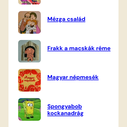
Mézga család
Frakk a macskák réme
Magyar népmesék
Spongyabob
kockanadrág