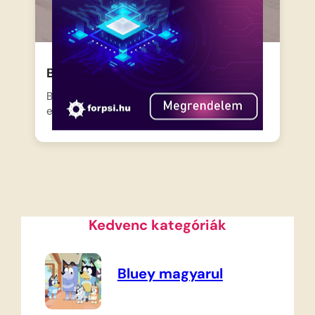
Barbie – Állatfelügyelet
Barbie egy fontos megnyitóra hivatalos,
ezért megkéri Kent, hogy vigyázzon…
Kedvenc kategóriák
Bluey magyarul