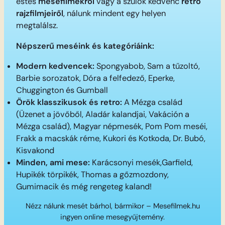
estés
mesefilmekről
vagy a szülők kedvenc
retro
rajzfilmjeiről
, nálunk mindent egy helyen
megtalálsz.
Népszerű meséink és kategóriáink:
Modern kedvencek:
Spongyabob, Sam a tűzoltó,
Barbie sorozatok, Dóra a felfedező, Eperke,
Chuggington és Gumball
Örök klasszikusok és retro:
A Mézga család
(Üzenet a jövőből, Aladár kalandjai, Vakáción a
Mézga család), Magyar népmesék, Pom Pom meséi,
Frakk a macskák réme, Kukori és Kotkoda, Dr. Bubó,
Kisvakond
Minden, ami mese:
Karácsonyi mesék,Garfield,
Hupikék törpikék, Thomas a gőzmozdony,
Gumimacik és még rengeteg kaland!
Nézz nálunk mesét bárhol, bármikor – Mesefilmek.hu
ingyen online mesegyűjtemény.