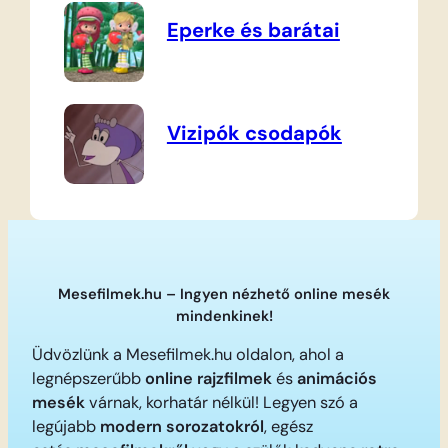
Eperke és barátai
Vizipók csodapók
Mesefilmek.hu – Ingyen nézhető online mesék
mindenkinek!
Üdvözlünk a Mesefilmek.hu oldalon, ahol a
legnépszerűbb
online rajzfilmek
és
animációs
mesék
várnak, korhatár nélkül! Legyen szó a
legújabb
modern sorozatokról
, egész