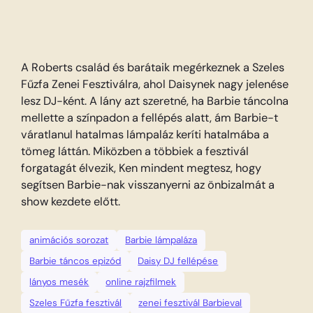
A Roberts család és barátaik megérkeznek a Szeles
Fűzfa Zenei Fesztiválra, ahol Daisynek nagy jelenése
lesz DJ-ként. A lány azt szeretné, ha Barbie táncolna
mellette a színpadon a fellépés alatt, ám Barbie-t
váratlanul hatalmas lámpaláz keríti hatalmába a
tömeg láttán. Miközben a többiek a fesztivál
forgatagát élvezik, Ken mindent megtesz, hogy
segítsen Barbie-nak visszanyerni az önbizalmát a
show kezdete előtt.
animációs sorozat
Barbie lámpaláza
Barbie táncos epizód
Daisy DJ fellépése
lányos mesék
online rajzfilmek
Szeles Fűzfa fesztivál
zenei fesztivál Barbieval