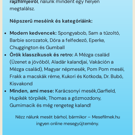
rajzfilmjeiről
, nálunk mindent egy helyen
megtalálsz.
Népszerű meséink és kategóriáink:
Modern kedvencek:
Spongyabob, Sam a tűzoltó,
Barbie sorozatok, Dóra a felfedező, Eperke,
Chuggington és Gumball
Örök klasszikusok és retro:
A Mézga család
(Üzenet a jövőből, Aladár kalandjai, Vakáción a
Mézga család), Magyar népmesék, Pom Pom meséi,
Frakk a macskák réme, Kukori és Kotkoda, Dr. Bubó,
Kisvakond
Minden, ami mese:
Karácsonyi mesék,Garfield,
Hupikék törpikék, Thomas a gőzmozdony,
Gumimacik és még rengeteg kaland!
Nézz nálunk mesét bárhol, bármikor – Mesefilmek.hu
ingyen online mesegyűjtemény.