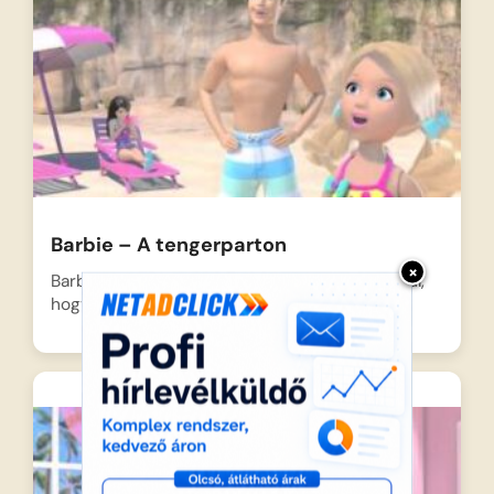
Barbie – A tengerparton
×
Barbie és barátai kiszabadulnak a négy fal közül,
hogy élvezzék…