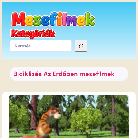
Ugrás
a
tartalomhoz
Keresés
Biciklizés Az Erdőben
mesefilmek