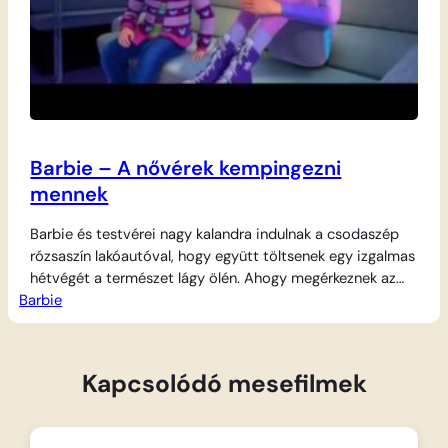
Barbie – A nővérek kempingezni
mennek
Barbie és testvérei nagy kalandra indulnak a csodaszép
rózsaszín lakóautóval, hogy együtt töltsenek egy izgalmas
hétvégét a természet lágy ölén. Ahogy megérkeznek az
Barbie
erdőbe, mindenki azonnal talál magának elfoglaltságot. A
lányok közösen állítják fel a színes sátrakat a fák alatt,
majd nyeregbe pattannak, hogy biciklizés közben
fedezzék fel a környék titkait. Az erdei ösvényeken
Kapcsolódó mesefilmek
kerekezve…