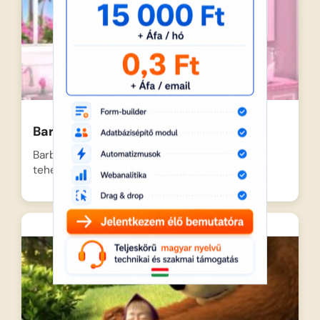
Barbie – Krém rapszódia
Barbie elhatározza, hogy bebizonyítja konyhai
tehetségét, és ő süti meg…