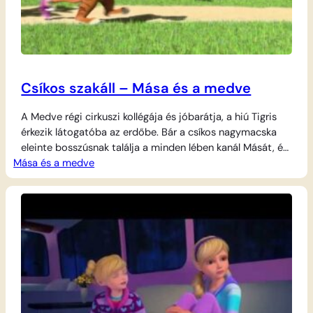
Csíkos szakáll – Mása és a medve
A Medve régi cirkuszi kollégája és jóbarátja, a hiú Tigris
érkezik látogatóba az erdőbe. Bár a csíkos nagymacska
eleinte bosszúsnak találja a minden lében kanál Mását, és
Mása és a medve
egy trükkel megpróbálja az erdő mélyén hagyni, hamar rá
kell jönnie, hogy a kislányt nem olyan könnyű lerázni. A
kalandos kerékpáros üldözés és egy kis ápolás után
végül…