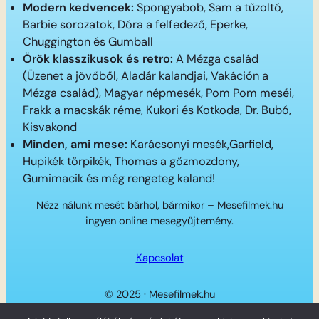
Modern kedvencek:
Spongyabob, Sam a tűzoltó,
Barbie sorozatok, Dóra a felfedező, Eperke,
Chuggington és Gumball
Örök klasszikusok és retro:
A Mézga család
(Üzenet a jövőből, Aladár kalandjai, Vakáción a
Mézga család), Magyar népmesék, Pom Pom meséi,
Frakk a macskák réme, Kukori és Kotkoda, Dr. Bubó,
Kisvakond
Minden, ami mese:
Karácsonyi mesék,Garfield,
Hupikék törpikék, Thomas a gőzmozdony,
Gumimacik és még rengeteg kaland!
Nézz nálunk mesét bárhol, bármikor – Mesefilmek.hu
ingyen online mesegyűjtemény.
Kapcsolat
© 2025 · Mesefilmek.hu