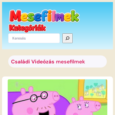
Ugrás
a
tartalomhoz
Keresés
Családi Videózás
mesefilmek