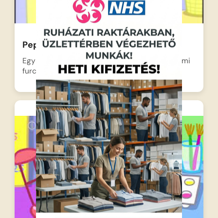
Peppa malac – A fogtündér
Egy vidám napon Peppa észreveszi, hogy valami
furcsa történik a…