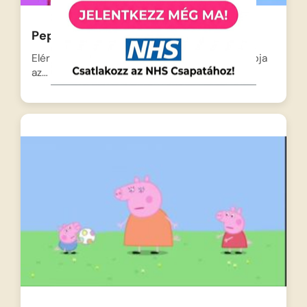
Peppa malac – Az óvoda
Elérkezett a nagy nap, ma van Zsoli legelső napja
az…