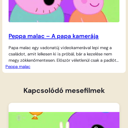
Peppa malac – A papa kamerája
Papa malac egy vadonatúj videokamerával lepi meg a
családot, amit lelkesen ki is próbál, bár a kezelése nem
megy zökkenőmentesen. Először véletlenül csak a padlót
Peppa malac
sikerül rögzítenie, majd Peppa és Zsoli vidám menetelését
veszi fel. A móka akkor hág a tetőfokára, amikor
mindannyian leülnek a tévé elé visszanézni a felvételeket,
és Papa malacról is előkerül…
Kapcsolódó mesefilmek