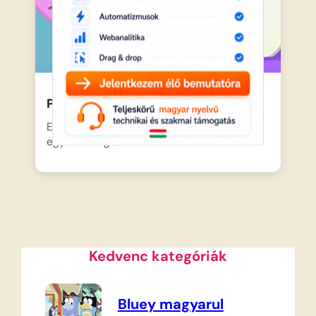
Peppa malac – Az álmos hercegnő
Eljött az esti fektetés ideje, így Apa Malac
egy különleges…
Kedvenc kategóriák
Bluey magyarul