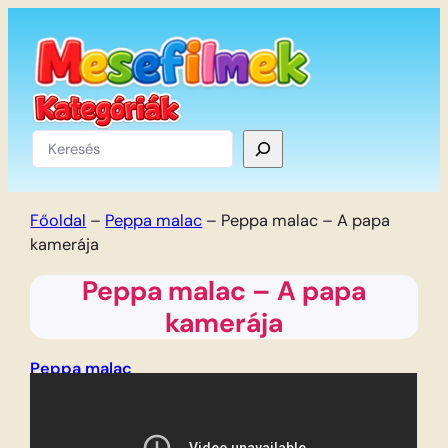
Ugrás
a
tartalomhoz
Keresés
Főoldal
–
Peppa malac
–
Peppa malac – A papa
kamerája
Peppa malac – A papa
kamerája
Peppa malac