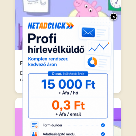
×
Peppa malac – Lefekvés ideje
Eljött az este, és a csillagok már fényesen
ragyognak az…