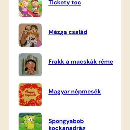
Tickety toc
Mézga család
Frakk a macskák réme
Magyar népmesék
Spongyabob
kockanadrág