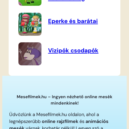
Eperke és barátai
Vizipók csodapók
Mesefilmek.hu – Ingyen nézhető online mesék
mindenkinek!
Üdvözlünk a Mesefilmek.hu oldalon, ahol a
legnépszerűbb
online rajzfilmek
és
animációs
mesék
várnak, korhatár nélkül! Legyen szó a