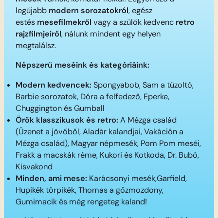
legújabb
modern sorozatokról
, egész
estés
mesefilmekről
vagy a szülők kedvenc
retro
rajzfilmjeiről
, nálunk mindent egy helyen
megtalálsz.
Népszerű meséink és kategóriáink:
Modern kedvencek:
Spongyabob, Sam a tűzoltó,
Barbie sorozatok, Dóra a felfedező, Eperke,
Chuggington és Gumball
Örök klasszikusok és retro:
A Mézga család
(Üzenet a jövőből, Aladár kalandjai, Vakáción a
Mézga család), Magyar népmesék, Pom Pom meséi,
Frakk a macskák réme, Kukori és Kotkoda, Dr. Bubó,
Kisvakond
Minden, ami mese:
Karácsonyi mesék,Garfield,
Hupikék törpikék, Thomas a gőzmozdony,
Gumimacik és még rengeteg kaland!