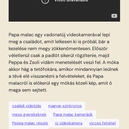
Papa malac egy vadonatúj videokamerával lepi
meg a családot, amit lelkesen ki is próbál, bár a
kezelése nem megy zökkenőmentesen. Először
véletlenül csak a padlót sikerül rögzítenie, majd
Peppa és Zsoli vidám menetelését veszi fel. A móka
akkor hág a tetőfokára, amikor mindannyian leülnek
a tévé elé visszanézni a felvételeket, és Papa
malacról is előkerül egy mókás közeli kép, amit ő
maga sem sejtett.
családi videózás
magyar szinkronos
mese gyerekeknek
Papa malac kamerázik
Peppa malac részek
új videokamera
vicces felvétel