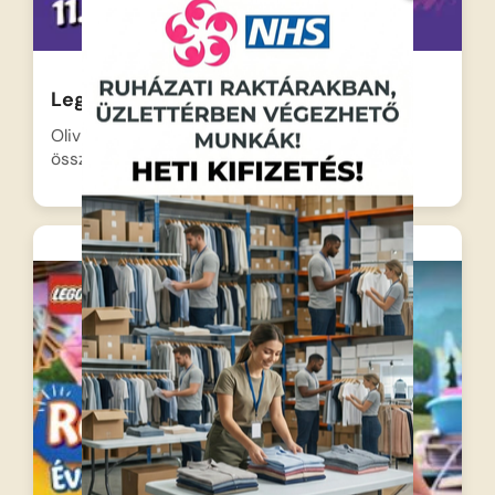
Lego Friends-Kempingezés
Olivia, Mia, Andrea, Emma és Stephanie
összepakolják a hátizsákokat, és…