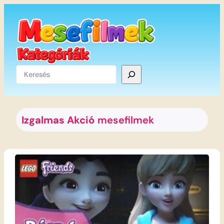
Ugrás
a
tartalomhoz
Keresés
Izgalmas Akció
mesefilmek