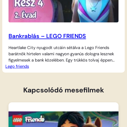
Bankrablás – LEGO FRIENDS
Heartlake City nyugodt utcáin sétálva a Lego Friends
barátnők hirtelen valami nagyon gyanús dologra lesznek
figyelmesek a bank közelében. Egy trükkös tolvaj éppen
Lego friends
megpróbálja kirabolni a pénzintézetet, és azt hiszi, senki
sem látja őt a nagy akció közben. A lányok azonban résen
vannak, és azonnal tudják, mit kell tenniük a
vészhelyzetben. Nem ijednek meg, hanem…
Kapcsolódó mesefilmek