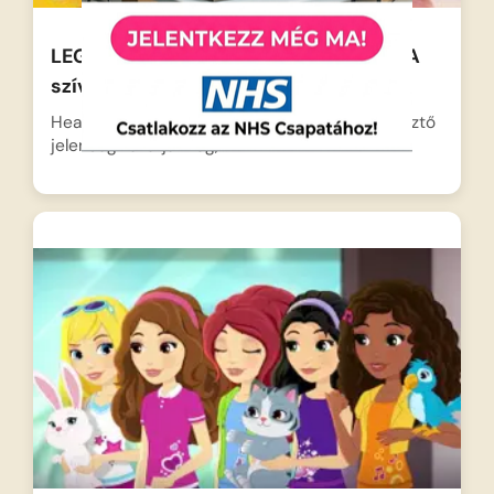
LEGO Friends – Lányok bevetésen – A
szívtelen szörnyeteg
Heartlake City nyugalmát egy rejtélyes és ijesztő
jelenség zavarja meg,…