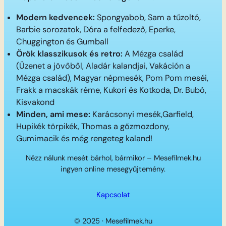
Modern kedvencek:
Spongyabob, Sam a tűzoltó,
Barbie sorozatok, Dóra a felfedező, Eperke,
Chuggington és Gumball
Örök klasszikusok és retro:
A Mézga család
(Üzenet a jövőből, Aladár kalandjai, Vakáción a
Mézga család), Magyar népmesék, Pom Pom meséi,
Frakk a macskák réme, Kukori és Kotkoda, Dr. Bubó,
Kisvakond
Minden, ami mese:
Karácsonyi mesék,Garfield,
Hupikék törpikék, Thomas a gőzmozdony,
Gumimacik és még rengeteg kaland!
Nézz nálunk mesét bárhol, bármikor – Mesefilmek.hu
ingyen online mesegyűjtemény.
Kapcsolat
© 2025 · Mesefilmek.hu