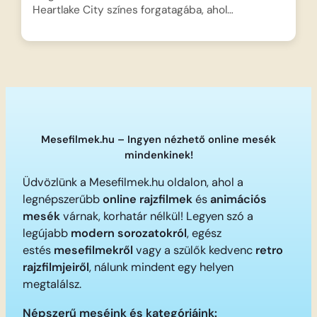
Heartlake City színes forgatagába, ahol…
Mesefilmek.hu – Ingyen nézhető online mesék
mindenkinek!
Üdvözlünk a Mesefilmek.hu oldalon, ahol a
legnépszerűbb
online rajzfilmek
és
animációs
mesék
várnak, korhatár nélkül! Legyen szó a
legújabb
modern sorozatokról
, egész
estés
mesefilmekről
vagy a szülők kedvenc
retro
rajzfilmjeiről
, nálunk mindent egy helyen
megtalálsz.
Népszerű meséink és kategóriáink: