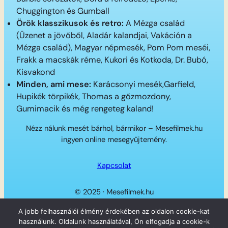
Chuggington és Gumball
Örök klasszikusok és retro:
A Mézga család
(Üzenet a jövőből, Aladár kalandjai, Vakáción a
Mézga család), Magyar népmesék, Pom Pom meséi,
Frakk a macskák réme, Kukori és Kotkoda, Dr. Bubó,
Kisvakond
Minden, ami mese:
Karácsonyi mesék,Garfield,
Hupikék törpikék, Thomas a gőzmozdony,
Gumimacik és még rengeteg kaland!
Nézz nálunk mesét bárhol, bármikor – Mesefilmek.hu
ingyen online mesegyűjtemény.
Kapcsolat
© 2025 · Mesefilmek.hu
Twitter
Instagram
LinkedIn
Facebook
A jobb felhasználói élmény érdekében az oldalon cookie-kat
használunk. Oldalunk használatával, Ön elfogadja a cookie-k