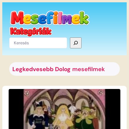
Ugrás
a
tartalomhoz
Keresés
Legkedvesebb Dolog
mesefilmek