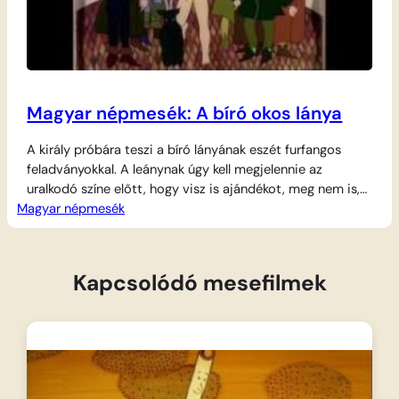
Magyar népmesék: A bíró okos lánya
A király próbára teszi a bíró lányának eszét furfangos
feladványokkal. A leánynak úgy kell megjelennie az
uralkodó színe előtt, hogy visz is ajándékot, meg nem is,
Magyar népmesék
fel is van öltözve, meg nem is, jön is, meg nem is. Miután
a lány minden rejtélyt sikeresen megold, a király feleségül
veszi, de egy szigorú feltétellel: soha nem…
Kapcsolódó mesefilmek