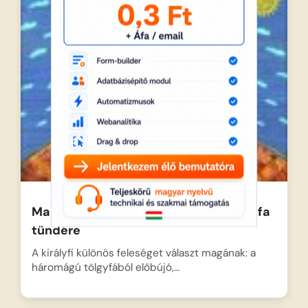
Magyar népmesék: A háromágú tölgyfa
tündére
A királyfi különös feleséget választ magának: a
háromágú tölgyfából előbújó,…