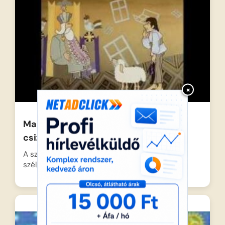
×
Magyar népmesék: A szegény
csizmadia és a szélkirály
A szegény csizmadia utolsó lisztjét is elfújja a
szél, ezért…