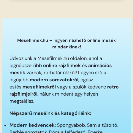
Mesefilmek.hu – Ingyen nézhető online mesék
mindenkinek!
Üdvözlünk a Mesefilmek.hu oldalon, ahol a
legnépszerűbb
online rajzfilmek
és
animációs
mesék
várnak, korhatár nélkül! Legyen szó a
legújabb
modern sorozatokról
, egész
estés
mesefilmekről
vagy a szülők kedvenc
retro
rajzfilmjeiről
, nálunk mindent egy helyen
megtalálsz.
Népszerű meséink és kategóriáink:
Modern kedvencek:
Spongyabob, Sam a tűzoltó,
Barbie sorozatok, Dóra a felfedező, Eperke,