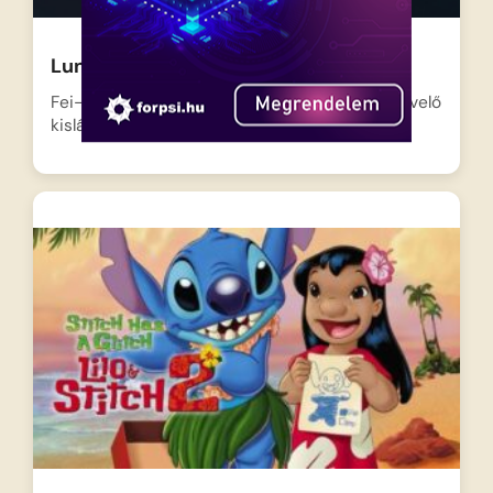
Lunaria – Kaland a holdon
Fei-fei, a végtelenül kíváncsi és tudománykedvelő
kislány egy merész álmot…