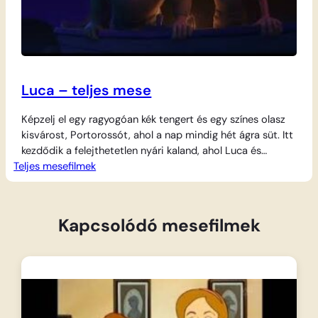
Luca – teljes mese
Képzelj el egy ragyogóan kék tengert és egy színes olasz
kisvárost, Portorossót, ahol a nap mindig hét ágra süt. Itt
kezdődik a felejthetetlen nyári kaland, ahol Luca és
Teljes mesefilmek
újdonsült barátja, Alberto fejest ugranak az emberi világ
izgalmaiba. A két fiú látszólag teljesen átlagos gyerek, akik
imádják a hűsítő fagylaltot, nagyokat falatoznak a finom
pestós tésztából,…
Kapcsolódó mesefilmek