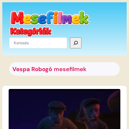
Ugrás
a
tartalomhoz
Keresés
Vespa Robogó
mesefilmek