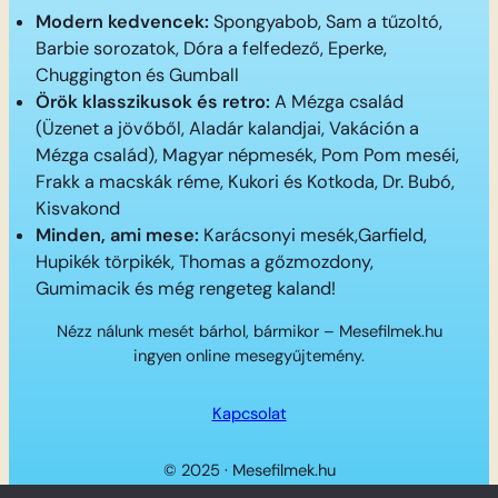
Modern kedvencek:
Spongyabob, Sam a tűzoltó,
Barbie sorozatok, Dóra a felfedező, Eperke,
Chuggington és Gumball
Örök klasszikusok és retro:
A Mézga család
(Üzenet a jövőből, Aladár kalandjai, Vakáción a
Mézga család), Magyar népmesék, Pom Pom meséi,
Frakk a macskák réme, Kukori és Kotkoda, Dr. Bubó,
Kisvakond
Minden, ami mese:
Karácsonyi mesék,Garfield,
Hupikék törpikék, Thomas a gőzmozdony,
Gumimacik és még rengeteg kaland!
Nézz nálunk mesét bárhol, bármikor – Mesefilmek.hu
ingyen online mesegyűjtemény.
Kapcsolat
© 2025 · Mesefilmek.hu