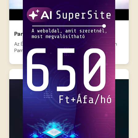
Pamacs a Mikulás kis rénszarvasa 2
Az Északi-sarkon újra nagy a felfordulás, hiszen
Pamacs, a világ…