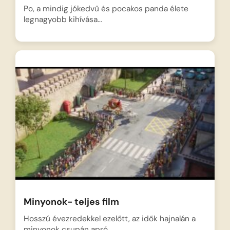
Po, a mindig jókedvű és pocakos panda élete
legnagyobb kihívása…
Minyonok- teljes film
Hosszú évezredekkel ezelőtt, az idők hajnalán a
minyonok csupán apró,…