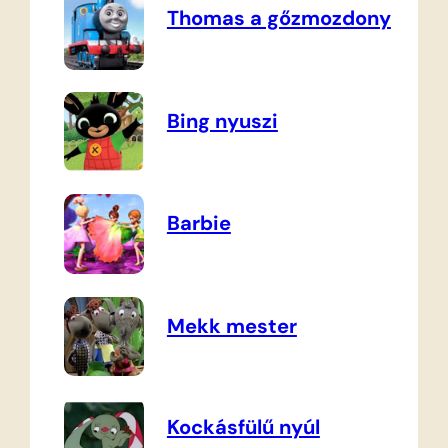
Thomas a gőzmozdony
Bing nyuszi
Barbie
Mekk mester
Kockásfülű nyúl