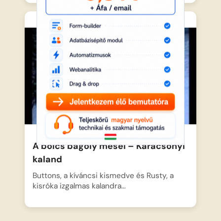
A bölcs bagoly meséi – Karácsonyi
kaland
Buttons, a kíváncsi kismedve és Rusty, a
kisróka izgalmas kalandra…