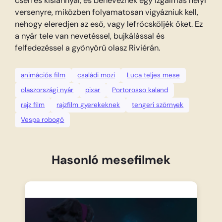
cserfes kislánnyal, és beneveznek egy izgalmas helyi
versenyre, miközben folyamatosan vigyázniuk kell,
nehogy eleredjen az eső, vagy lefröcsköljék őket. Ez
a nyár tele van nevetéssel, bujkálással és
felfedezéssel a gyönyörű olasz Riviérán.
animációs film
családi mozi
Luca teljes mese
olaszországi nyár
pixar
Portorosso kaland
rajz film
rajzfilm gyerekeknek
tengeri szörnyek
Vespa robogó
Hasonló mesefilmek