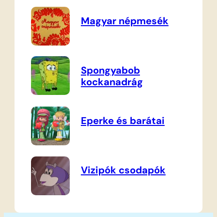
Magyar népmesék
Spongyabob
kockanadrág
Eperke és barátai
Vizipók csodapók