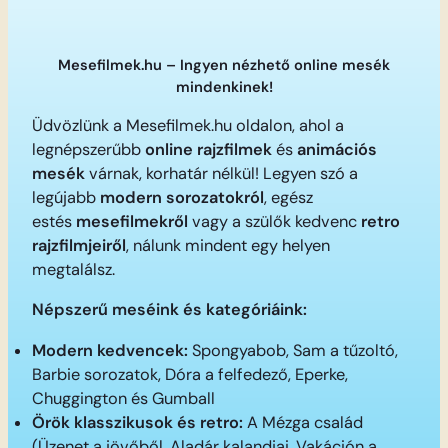
Mesefilmek.hu – Ingyen nézhető online mesék
mindenkinek!
Üdvözlünk a Mesefilmek.hu oldalon, ahol a
legnépszerűbb
online rajzfilmek
és
animációs
mesék
várnak, korhatár nélkül! Legyen szó a
legújabb
modern sorozatokról
, egész
estés
mesefilmekről
vagy a szülők kedvenc
retro
rajzfilmjeiről
, nálunk mindent egy helyen
megtalálsz.
Népszerű meséink és kategóriáink:
Modern kedvencek:
Spongyabob, Sam a tűzoltó,
Barbie sorozatok, Dóra a felfedező, Eperke,
Chuggington és Gumball
Örök klasszikusok és retro:
A Mézga család
(Üzenet a jövőből, Aladár kalandjai, Vakáción a