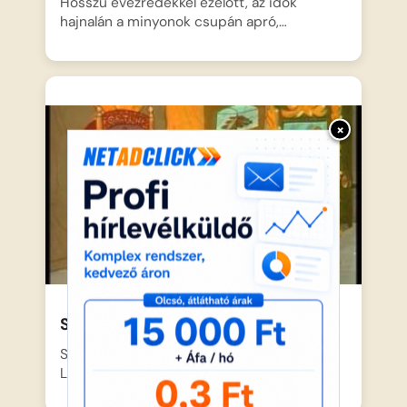
Hosszú évezredekkel ezelőtt, az idők
hajnalán a minyonok csupán apró,…
×
Snoopy gyere haza!
Snoopy egy nap rejtélyes levelet kap egy
Lila nevű kislánytól,…