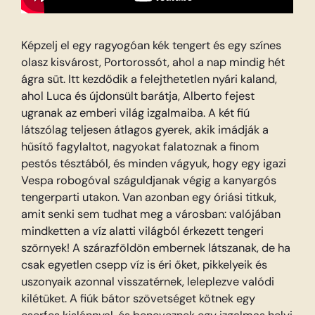
Képzelj el egy ragyogóan kék tengert és egy színes
olasz kisvárost, Portorossót, ahol a nap mindig hét
ágra süt. Itt kezdődik a felejthetetlen nyári kaland,
ahol Luca és újdonsült barátja, Alberto fejest
ugranak az emberi világ izgalmaiba. A két fiú
látszólag teljesen átlagos gyerek, akik imádják a
hűsítő fagylaltot, nagyokat falatoznak a finom
pestós tésztából, és minden vágyuk, hogy egy igazi
Vespa robogóval száguldjanak végig a kanyargós
tengerparti utakon. Van azonban egy óriási titkuk,
amit senki sem tudhat meg a városban: valójában
mindketten a víz alatti világból érkezett tengeri
szörnyek! A szárazföldön embernek látszanak, de ha
csak egyetlen csepp víz is éri őket, pikkelyeik és
uszonyaik azonnal visszatérnek, leleplezve valódi
kilétüket. A fiúk bátor szövetséget kötnek egy