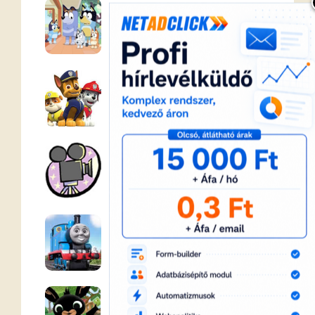
Bluey magyarul
Mancs Őrjárat
Teljes mesefilmek
Thomas a gőzmozdony
Bing nyuszi