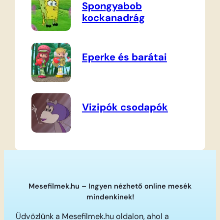
Spongyabob
kockanadrág
Eperke és barátai
Vizipók csodapók
Mesefilmek.hu – Ingyen nézhető online mesék
mindenkinek!
Üdvözlünk a Mesefilmek.hu oldalon, ahol a