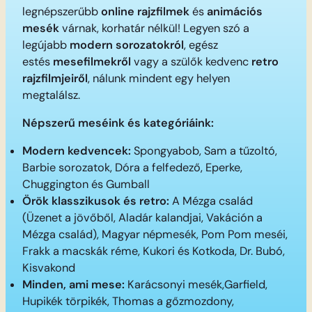
legnépszerűbb
online rajzfilmek
és
animációs
mesék
várnak, korhatár nélkül! Legyen szó a
legújabb
modern sorozatokról
, egész
estés
mesefilmekről
vagy a szülők kedvenc
retro
rajzfilmjeiről
, nálunk mindent egy helyen
megtalálsz.
Népszerű meséink és kategóriáink:
Modern kedvencek:
Spongyabob, Sam a tűzoltó,
Barbie sorozatok, Dóra a felfedező, Eperke,
Chuggington és Gumball
Örök klasszikusok és retro:
A Mézga család
(Üzenet a jövőből, Aladár kalandjai, Vakáción a
Mézga család), Magyar népmesék, Pom Pom meséi,
Frakk a macskák réme, Kukori és Kotkoda, Dr. Bubó,
Kisvakond
Minden, ami mese:
Karácsonyi mesék,Garfield,
Hupikék törpikék, Thomas a gőzmozdony,