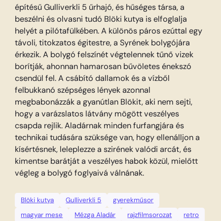
építésű Gulliverkli 5 űrhajó, és hűséges társa, a
beszélni és olvasni tudó Blöki kutya is elfoglalja
helyét a pilótafülkében. A különös páros ezúttal egy
távoli, titokzatos égitestre, a Syrének bolygójára
érkezik. A bolygó felszínét végtelennek tűnő vizek
borítják, ahonnan hamarosan bűvöletes énekszó
csendül fel. A csábító dallamok és a vízből
felbukkanó szépséges lények azonnal
megbabonázzák a gyanútlan Blökit, aki nem sejti,
hogy a varázslatos látvány mögött veszélyes
csapda rejlik. Aladárnak minden furfangjára és
technikai tudására szüksége van, hogy ellenálljon a
kísértésnek, leleplezze a szirének valódi arcát, és
kimentse barátját a veszélyes habok közül, mielőtt
végleg a bolygó foglyaivá válnának.
Blöki kutya
Gulliverkli 5
gyerekműsor
magyar mese
Mézga Aladár
rajzfilmsorozat
retro