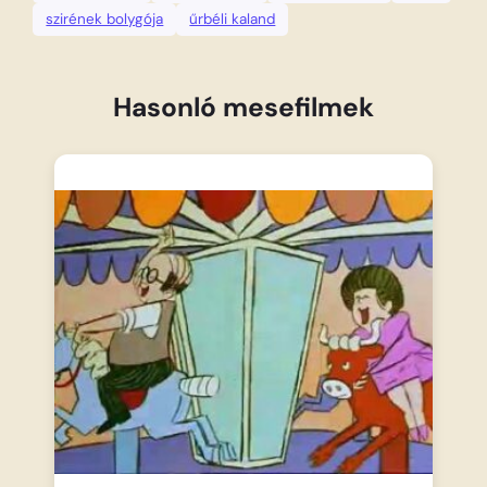
szirének bolygója
űrbéli kaland
Hasonló mesefilmek