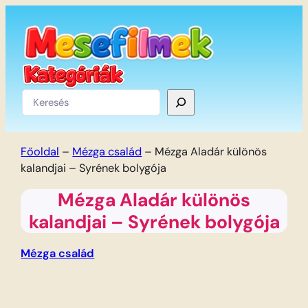
Ugrás
a
tartalomhoz
Keresés
Főoldal
–
Mézga család
–
Mézga Aladár különös
kalandjai – Syrének bolygója
Mézga Aladár különös
kalandjai – Syrének bolygója
Mézga család