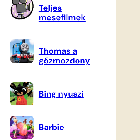
Teljes
mesefilmek
Thomas a
gőzmozdony
Bing nyuszi
Barbie