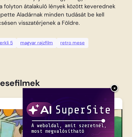
 a folyton átalakuló lények között keverednek
epette Aladárnak minden tudását be kell
csésen visszatérjenek a Földre.
erkli 5
magyar rajzfilm
retro mese
esefilmek
×