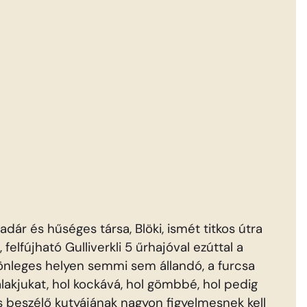
adár és hűséges társa, Blöki, ismét titkos útra
felfújható Gulliverkli 5 űrhajóval ezúttal a
ülönleges helyen semmi sem állandó, a furcsa
alakjukat, hol kockává, hol gömbbé, hol pedig
s beszélő kutyájának nagyon figyelmesnek kell