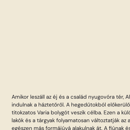
Amikor leszáll az éj és a család nyugovóra tér, Al
indulnak a háztetőről. A hegedűtokból előkerülő, 
titokzatos Varia bolygót veszik célba. Ezen a k
lakók és a tárgyak folyamatosan változtatják az 
egészen más formájúvá alakulnak át. A fiúnak é