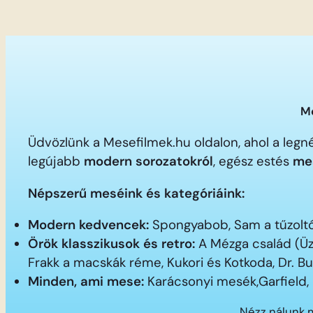
Me
Üdvözlünk a Mesefilmek.hu oldalon, ahol a le
legújabb
modern sorozatokról
, egész estés
me
Népszerű meséink és kategóriáink:
Modern kedvencek:
Spongyabob, Sam a tűzoltó,
Örök klasszikusok és retro:
A Mézga család (Üz
Frakk a macskák réme, Kukori és Kotkoda, Dr. B
Minden, ami mese:
Karácsonyi mesék,Garfield,
Nézz nálunk 