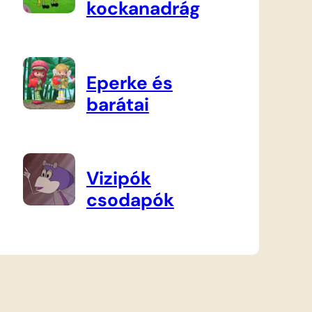
kockanadrág
Eperke és
barátai
Vizipók
csodapók