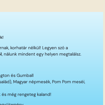
k!
nak, korhatár nélkül! Legyen szó a
ől
, nálunk mindent egy helyen megtalálsz.
ington és Gumball
 család), Magyar népmesék, Pom Pom meséi,
 és még rengeteg kaland!
segyűjtemény.