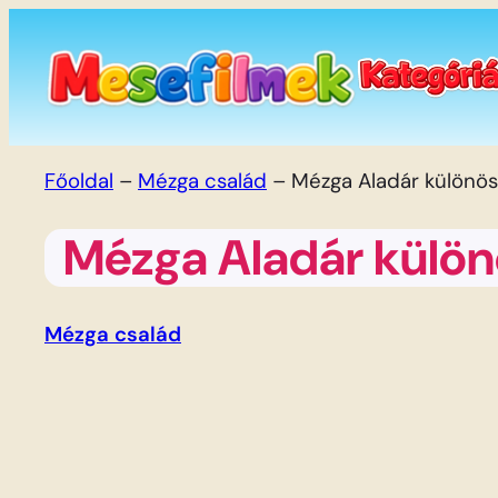
Ugrás
a
tartalomhoz
Főoldal
–
Mézga család
–
Mézga Aladár különös 
Mézga Aladár különö
Mézga család