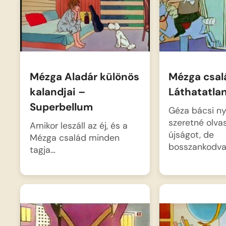
Mézga Aladár különös
Mézga csal
kalandjai –
Láthatatla
Superbellum
Géza bácsi n
szeretné olvas
Amikor leszáll az éj, és a
újságot, de
Mézga család minden
bosszankodv
tagja…