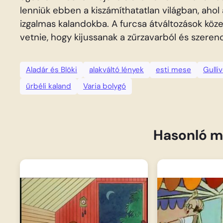
lenniük ebben a kiszámíthatatlan világban, ahol
izgalmas kalandokba. A furcsa átváltozások köz
vetnie, hogy kijussanak a zűrzavarból és szeren
Aladár és Blöki
alakváltó lények
esti mese
Gulliv
űrbéli kaland
Varia bolygó
Hasonló m