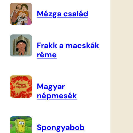
Mézga család
Frakk a macskák
réme
Magyar
népmesék
Spongyabob