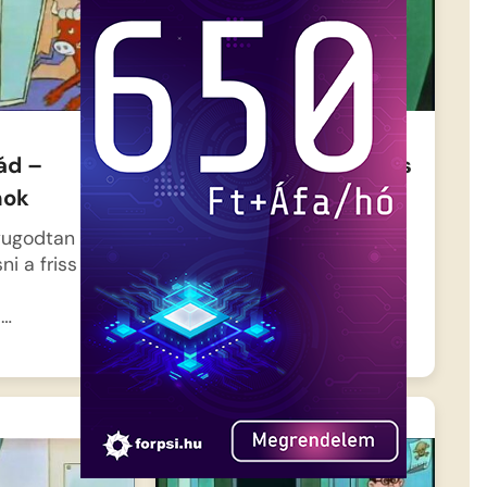
ád –
Mézga Aladár különös
nok
kalandjai – Második
dimenzió
yugodtan
ni a friss
Amikor a család már
mélyen alszik, Aladár és
a…
hűséges társa,…