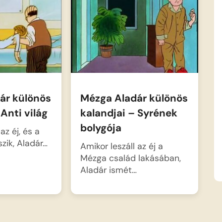
ár különös
Mézga Aladár különös
 Anti világ
kalandjai – Syrének
bolygója
az éj, és a
zik, Aladár…
Amikor leszáll az éj a
Mézga család lakásában,
Aladár ismét…