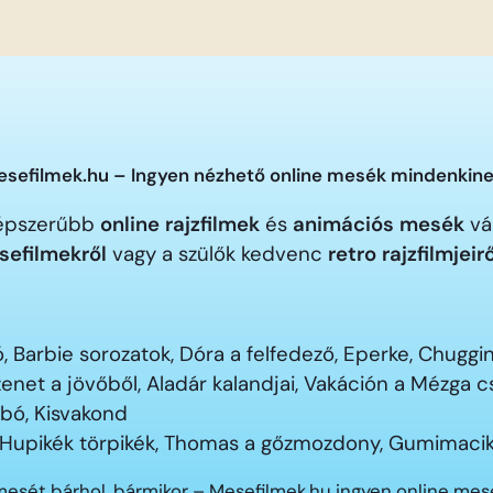
sefilmek.hu – Ingyen nézhető online mesék mindenkine
gnépszerűbb
online rajzfilmek
és
animációs mesék
vár
sefilmekről
vagy a szülők kedvenc
retro rajzfilmjeir
 Barbie sorozatok, Dóra a felfedező, Eperke, Chugg
enet a jövőből, Aladár kalandjai, Vakáción a Mézga
ubó, Kisvakond
 Hupikék törpikék, Thomas a gőzmozdony, Gumimacik
mesét bárhol, bármikor – Mesefilmek.hu ingyen online me