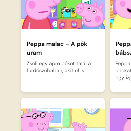
meglátogatni őt, de…
Peppa malac – A pók
Pepp
uram
bábs
Zsoli egy apró pókot talál a
Peppa 
fürdőszobában, akit el is…
unokat
egy iz