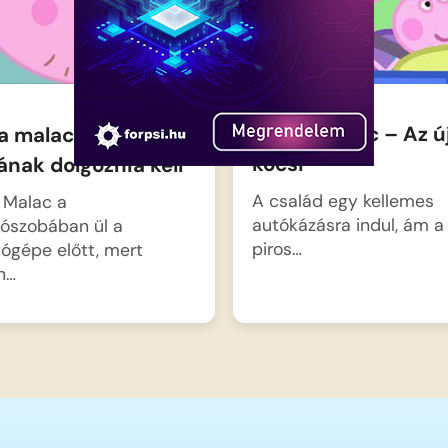
Peppa malac – Az ú
a malac –
kocsi
nak dolgoznia kell
A család egy kellemes
Malac a
autókázásra indul, ám a 
zószobában ül a
piros…
ógépe előtt, mert
n…