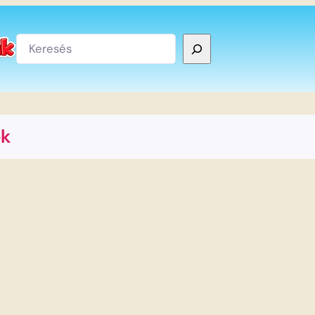
Keresés
ek