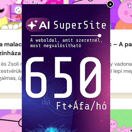
×
a malac – Kloé
Peppa malac – A p
zínháza
kamerája
és Zsoli meglátogatják
Papa malac egy vadona
estvérüket, Kloét, aki
videokamerával lepi me
galmas, új…
családot, amit…