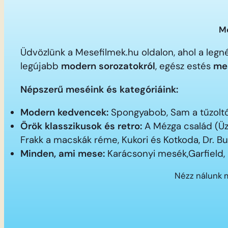
Me
Üdvözlünk a Mesefilmek.hu oldalon, ahol a le
legújabb
modern sorozatokról
, egész estés
me
Népszerű meséink és kategóriáink:
Modern kedvencek:
Spongyabob, Sam a tűzoltó,
Örök klasszikusok és retro:
A Mézga család (Üz
Frakk a macskák réme, Kukori és Kotkoda, Dr. B
Minden, ami mese:
Karácsonyi mesék,Garfield,
Nézz nálunk 