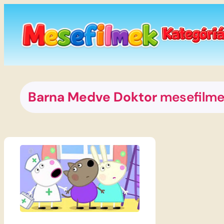
Ugrás
a
tartalomhoz
Barna Medve Doktor
mesefilm