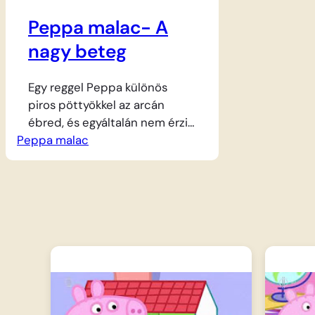
Peppa malac- A
nagy beteg
Egy reggel Peppa különös
piros pöttyökkel az arcán
ébred, és egyáltalán nem érzi
Peppa malac
jól magát. Malac mama
azonnal hívja Barna medve
doktort, aki megvizsgálja a
kismalacot, és szigorú
ágynyugalmat rendel el neki.
Bár a kanalas orvosság íze nem
a legfinomabb, Peppa bátran
beveszi a gyógyulás
érdekében. Barátai, Suzy és
Danny is eljönnek