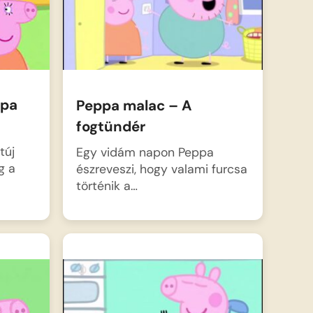
apa
Peppa malac – A
fogtündér
túj
Egy vidám napon Peppa
g a
észreveszi, hogy valami furcsa
történik a…