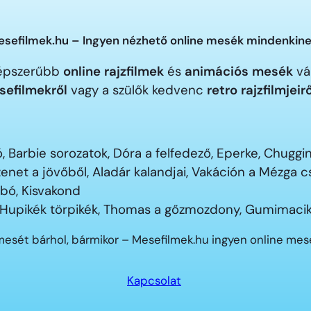
sefilmek.hu – Ingyen nézhető online mesék mindenkine
gnépszerűbb
online rajzfilmek
és
animációs mesék
vár
sefilmekről
vagy a szülők kedvenc
retro rajzfilmjeir
 Barbie sorozatok, Dóra a felfedező, Eperke, Chugg
enet a jövőből, Aladár kalandjai, Vakáción a Mézga
ubó, Kisvakond
 Hupikék törpikék, Thomas a gőzmozdony, Gumimacik
mesét bárhol, bármikor – Mesefilmek.hu ingyen online me
Kapcsolat