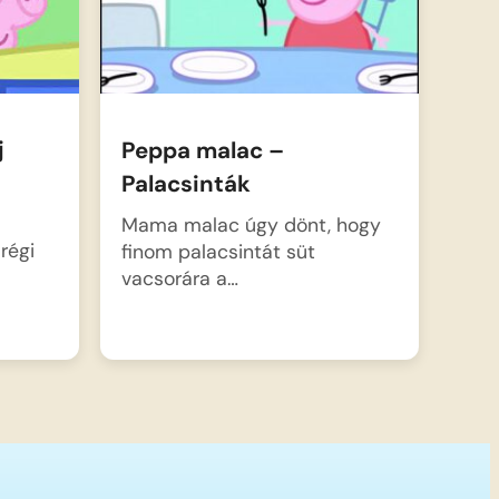
j
Peppa malac –
Palacsinták
Mama malac úgy dönt, hogy
régi
finom palacsintát süt
vacsorára a…