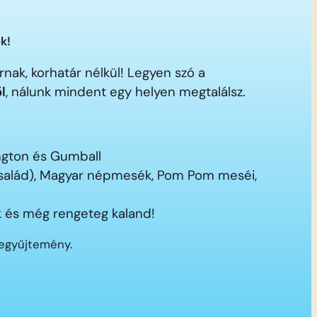
k!
nak, korhatár nélkül! Legyen szó a
ől
, nálunk mindent egy helyen megtalálsz.
ington és Gumball
 család), Magyar népmesék, Pom Pom meséi,
 és még rengeteg kaland!
segyűjtemény.