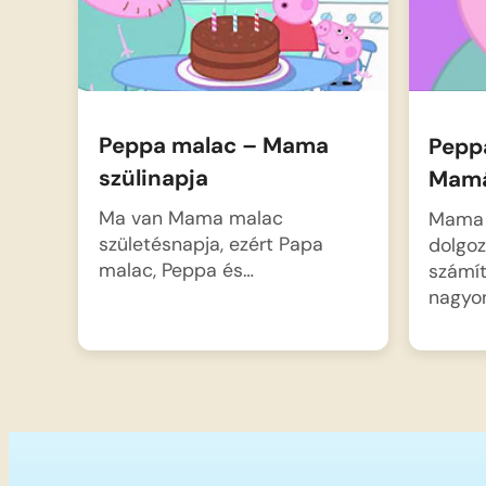
Peppa malac – Mama
Pepp
szülinapja
Mamá
Ma van Mama malac
Mama 
születésnapja, ezért Papa
dolgo
malac, Peppa és…
számít
nagyo